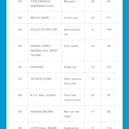
82
TOM HANGS &
Blessed
32
83
SHERMANOLOGY
83
BRUNO MARS
It will rain
20
111
84
COLLECTIF METISSE
Destination
6
144
rio
85
GRAND CORPS
Inch' allah
16
96
MALADE feat. REDA
TALIANI
86
KAVINSKY
Nightcall
15
152
87
CATALIN JOSAN
Don't wanna
18
76
miss you
88
R.I.O. feat. U-JEAN
Turn this
20
99
club around
89
HAVANA BROWN
We run the
11
80
night
90
LLOYD feat. ANDRE
Dedication
9
114