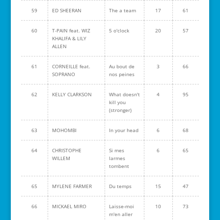
59
ED SHEERAN
The a team
17
61
60
T-PAIN feat. WIZ
5 o'clock
20
57
KHALIFA & LILY
ALLEN
61
CORNEILLE feat.
Au bout de
3
66
SOPRANO
nos peines
62
KELLY CLARKSON
What doesn't
4
95
kill you
(stronger)
63
MOHOMBI
In your head
6
68
64
CHRISTOPHE
Si mes
6
65
WILLEM
larmes
tombent
65
MYLENE FARMER
Du temps
15
47
66
MICKAEL MIRO
Laisse-moi
10
73
m'en aller