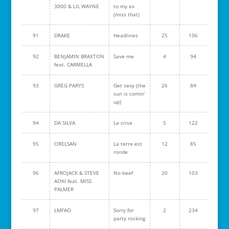
3000 & LIL WAYNE
to my ex
(miss that)
91
DRAKE
Headlines
25
106
92
BENJAMIN BRAXTON
Save me
4
94
feat. CARMELLA
93
GREG PARYS
Get sexy (the
26
84
sun is comin’
up)
94
DA SILVA
La crise
5
122
95
ORELSAN
La terre est
12
85
ronde
96
AFROJACK & STEVE
No beef
20
103
AOKI feat. MISS
PALMER
97
LMFAO
Sorry for
2
234
party rocking