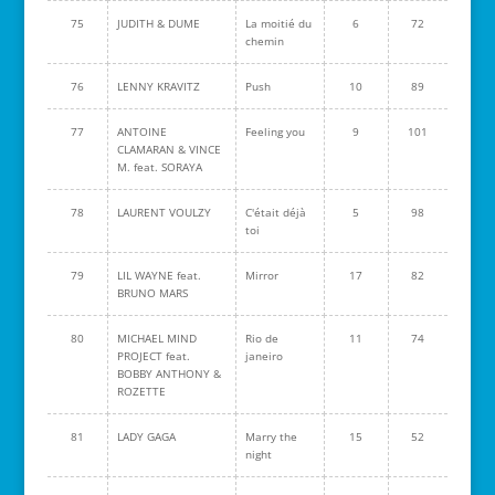
75
JUDITH & DUME
La moitié du
6
72
chemin
76
LENNY KRAVITZ
Push
10
89
77
ANTOINE
Feeling you
9
101
CLAMARAN & VINCE
M. feat. SORAYA
78
LAURENT VOULZY
C'était déjà
5
98
toi
79
LIL WAYNE feat.
Mirror
17
82
BRUNO MARS
80
MICHAEL MIND
Rio de
11
74
PROJECT feat.
janeiro
BOBBY ANTHONY &
ROZETTE
81
LADY GAGA
Marry the
15
52
night