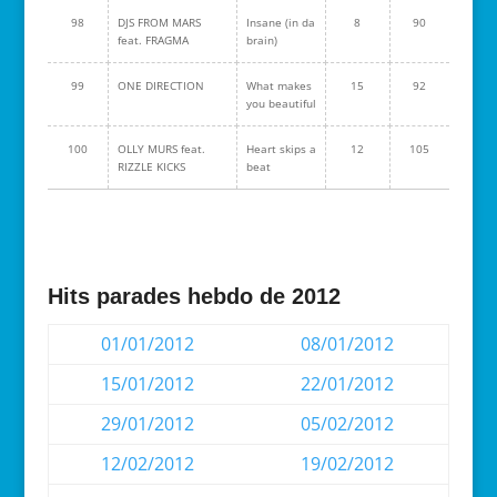
98
DJS FROM MARS
Insane (in da
8
90
feat. FRAGMA
brain)
99
ONE DIRECTION
What makes
15
92
you beautiful
100
OLLY MURS feat.
Heart skips a
12
105
RIZZLE KICKS
beat
Hits parades hebdo de 2012
01/01/2012
08/01/2012
15/01/2012
22/01/2012
29/01/2012
05/02/2012
12/02/2012
19/02/2012