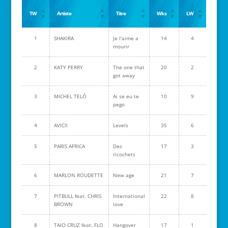
TW
Artiste
Titre
Wks
LW
1
SHAKIRA
Je l'aime a
14
4
mourir
2
KATY PERRY
The one that
20
2
got away
3
MICHEL TELÓ
Ai se eu te
10
9
pego
4
AVICII
Levels
35
6
5
PARIS AFRICA
Des
17
3
ricochets
6
MARLON ROUDETTE
New age
21
7
7
PITBULL feat. CHRIS
International
22
8
BROWN
love
8
TAIO CRUZ feat. FLO
Hangover
17
1