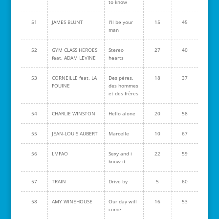
to know
51
JAMES BLUNT
I'll be your
15
45
man
52
GYM CLASS HEROES
Stereo
27
40
feat. ADAM LEVINE
hearts
53
CORNEILLE feat. LA
Des pères,
18
37
FOUINE
des hommes
et des frères
54
CHARLIE WINSTON
Hello alone
20
58
55
JEAN-LOUIS AUBERT
Marcelle
10
67
56
LMFAO
Sexy and i
22
59
know it
57
TRAIN
Drive by
5
60
58
AMY WINEHOUSE
Our day will
16
53
come