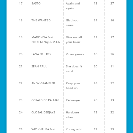
17
BASTO!
Again and
13
27
again
18
THE WANTED
Glad you
31
16
came
19
MADONNA feat.
Give me all
11
17
NICKI MINAJ & M.I.A.
your luvin’
20
LANA DEL REY
Video games
16
26
21
SEAN PAUL
She doesn't
20
11
mind
22
ANDY GRAMMER
Keep your
26
22
head up
23
GERALD DE PALMAS
L'étranger
26
13
24
GLOBAL DEEJAYS
Hardcore
13
32
vibes
25
WIZ KHALIFA feat.
Young, wild
17
23