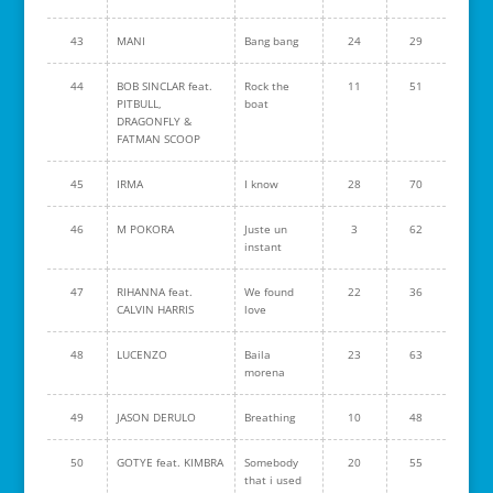
43
MANI
Bang bang
24
29
44
BOB SINCLAR feat.
Rock the
11
51
PITBULL,
boat
DRAGONFLY &
FATMAN SCOOP
45
IRMA
I know
28
70
46
M POKORA
Juste un
3
62
instant
47
RIHANNA feat.
We found
22
36
CALVIN HARRIS
love
48
LUCENZO
Baila
23
63
morena
49
JASON DERULO
Breathing
10
48
50
GOTYE feat. KIMBRA
Somebody
20
55
that i used