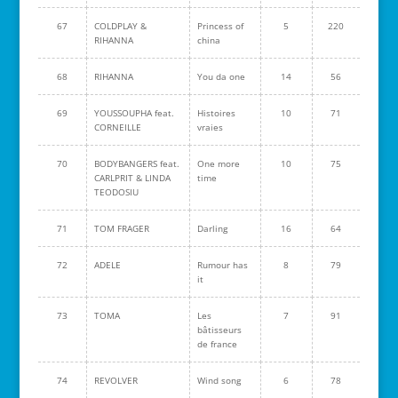
67
COLDPLAY &
Princess of
5
220
RIHANNA
china
68
RIHANNA
You da one
14
56
69
YOUSSOUPHA feat.
Histoires
10
71
CORNEILLE
vraies
70
BODYBANGERS feat.
One more
10
75
CARLPRIT & LINDA
time
TEODOSIU
71
TOM FRAGER
Darling
16
64
72
ADELE
Rumour has
8
79
it
73
TOMA
Les
7
91
bâtisseurs
de france
74
REVOLVER
Wind song
6
78