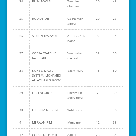
34
ELISA TOVATI
Tous les
20
43
chemins
35
ROD JANOIS
Ca ira mon
20
28
amour
36
SEXION D'ASSAUT
Avant qu'elle
6
44
parte
37
COBRA STARSHIP
You make
32
35
feat. SABI
me feel
38
KORE & MAGIC
Vas-y molo
13
50
SYSTEM, MOHAMED
ALLAOUA & SHAGGY
39
LES ENFOIRES
Encore un
7
39
autre hiver
40
FLO RIDA feat. SIA
Wild ones
9
46
41
MERWAN RIM
Mens-moi
12
38
42
COEUR DE PIRATE
Adieu
23
34