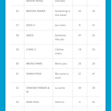
SNOOP DOGG
and free
26
BROOKE FRASER
Something in
32
24
the water
27
KEEN V
Les mots
8
31
28
ADELE
Someone
47
25
like you
29
LYKKE LI
I follow
18
33
rivers
30
BRUNO MARS
Marry you
26
20
31
SHAKA PONK
My name is
21
41
stain
32
VANESSA PARADIS &
La seine
30
30
M
33
SEAN PAUL
Hold on
4
42