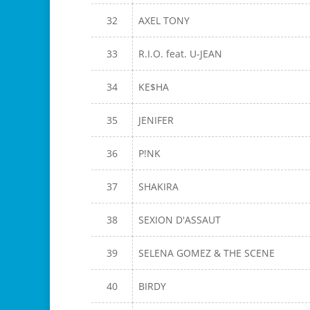
32
AXEL TONY
33
R.I.O. feat. U-JEAN
34
KE$HA
35
JENIFER
36
P!NK
37
SHAKIRA
38
SEXION D'ASSAUT
39
SELENA GOMEZ & THE SCENE
40
BIRDY