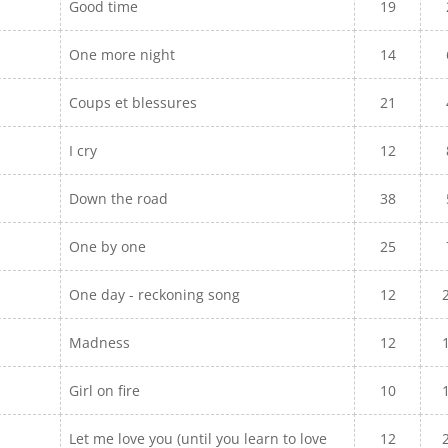
Good time
19
One more night
14
Coups et blessures
21
I cry
12
Down the road
38
One by one
25
One day - reckoning song
12
Madness
12
Girl on fire
10
Let me love you (until you learn to love
12