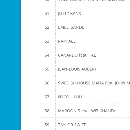
51
JUTTY RANX
52
EMELI SANDE
53
RAPHAEL
54
CANARDO feat. TAL
55
JEAN-LOUIS AUBERT
56
SWEDISH HOUSE MAFIA feat. JOHN 
57
NYCO LILLIU
58
MAROON 5 feat. WIZ KHALIFA
59
TAYLOR SWIFT