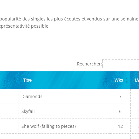
 popularité des singles les plus écoutés et vendus sur une semaine.
présentativité possible.
Rechercher:
Titre
Wks
L
Diamonds
7
Skyfall
6
She wolf (falling to pieces)
12