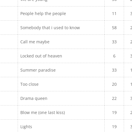
People help the people
11
Somebody that i used to know
58
Call me maybe
33
Locked out of heaven
6
Summer paradise
33
Too close
20
Drama queen
22
Blow me (one last kiss)
19
Lights
19