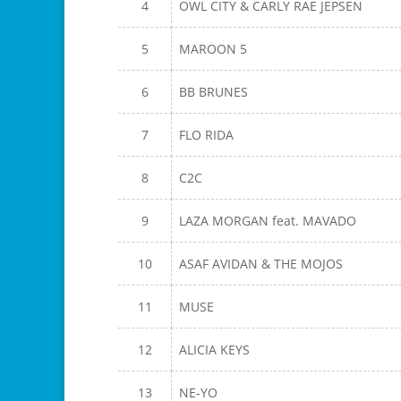
4
OWL CITY & CARLY RAE JEPSEN
5
MAROON 5
6
BB BRUNES
7
FLO RIDA
8
C2C
9
LAZA MORGAN feat. MAVADO
10
ASAF AVIDAN & THE MOJOS
11
MUSE
12
ALICIA KEYS
13
NE-YO