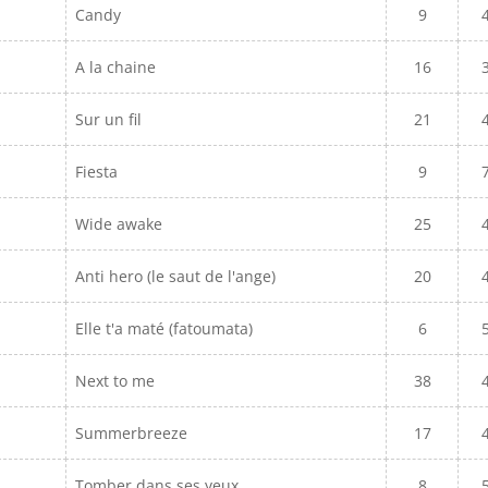
Candy
9
A la chaine
16
Sur un fil
21
Fiesta
9
Wide awake
25
Anti hero (le saut de l'ange)
20
Elle t'a maté (fatoumata)
6
Next to me
38
Summerbreeze
17
Tomber dans ses yeux
8