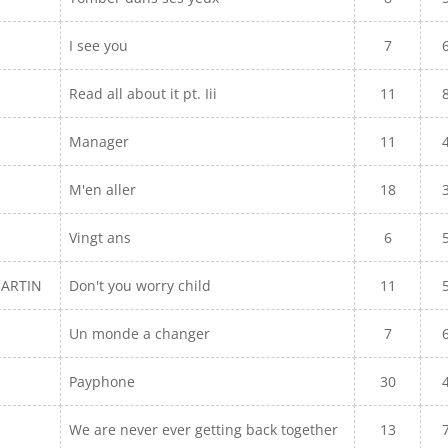
I see you
7
Read all about it pt. Iii
11
Manager
11
M'en aller
18
Vingt ans
6
MARTIN
Don't you worry child
11
Un monde a changer
7
Payphone
30
We are never ever getting back together
13