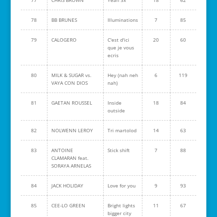
77
CHRIS BROWN
Yeah 3x
18
62
78
BB BRUNES
Illuminations
7
85
79
CALOGERO
C'est d'ici
20
60
que je vous
ecris
80
MILK & SUGAR vs.
Hey (nah neh
6
119
VAYA CON DIOS
nah)
81
GAETAN ROUSSEL
Inside
18
84
outside
82
NOLWENN LEROY
Tri martolod
14
63
83
ANTOINE
Stick shift
7
88
CLAMARAN feat.
SORAYA ARNELAS
84
JACK HOLIDAY
Love for you
9
93
85
CEE-LO GREEN
Bright lights
11
67
bigger city