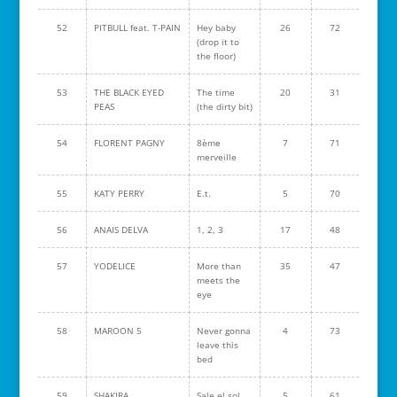
52
PITBULL feat. T-PAIN
Hey baby
26
72
(drop it to
the floor)
53
THE BLACK EYED
The time
20
31
PEAS
(the dirty bit)
54
FLORENT PAGNY
8ème
7
71
merveille
55
KATY PERRY
E.t.
5
70
56
ANAIS DELVA
1, 2, 3
17
48
57
YODELICE
More than
35
47
meets the
eye
58
MAROON 5
Never gonna
4
73
leave this
bed
59
SHAKIRA
Sale el sol
5
61