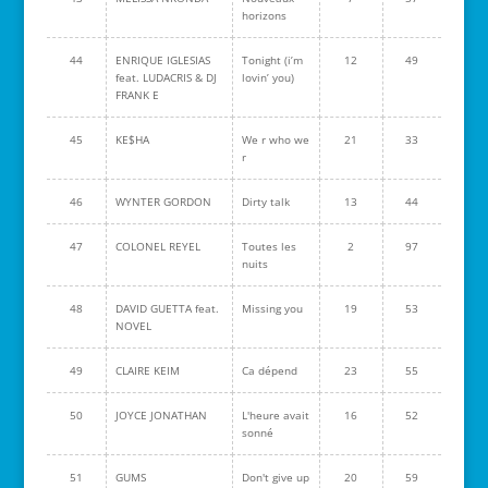
horizons
44
ENRIQUE IGLESIAS
Tonight (i’m
12
49
feat. LUDACRIS & DJ
lovin’ you)
FRANK E
45
KE$HA
We r who we
21
33
r
46
WYNTER GORDON
Dirty talk
13
44
47
COLONEL REYEL
Toutes les
2
97
nuits
48
DAVID GUETTA feat.
Missing you
19
53
NOVEL
49
CLAIRE KEIM
Ca dépend
23
55
50
JOYCE JONATHAN
L'heure avait
16
52
sonné
51
GUMS
Don't give up
20
59