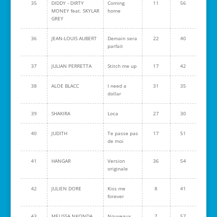
35
DIDDY - DIRTY
Coming
11
56
MONEY feat. SKYLAR
home
GREY
36
JEAN-LOUIS AUBERT
Demain sera
22
40
parfait
37
JULIAN PERRETTA
Stitch me up
17
42
38
ALOE BLACC
I need a
31
35
dollar
39
SHAKIRA
Loca
27
30
40
JUDITH
Te passe pas
17
51
de moi
41
HANGAR
Version
36
54
originale
42
JULIEN DORE
Kiss me
8
41
forever
43
MELISSA NKONDA
Nouveaux
7
57