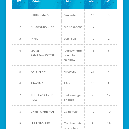
TW
Artiste
Titre
Wks
LW
1
BRUNO MARS
Grenade
16
3
2
ALEXANDRA STAN
Mr. Saxobeat
17
1
3
INNA
Sun is up
12
2
4
ISRAEL
(somewhere)
19
6
KAMAKAWIWO'OLE
over the
rainbow
5
KATY PERRY
Firework
21
4
6
RIHANNA
S&m
14
5
7
THE BLACK EYED
Just can't get
7
12
PEAS
enough
8
CHRISTOPHE MAE
La rumeur
12
10
9
LES ENFOIRES
On demande
8
19
pas la lune