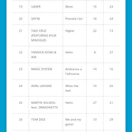
19
USHER
More
15
23
20
SHY'M
Prendre l'air
18
24
21
TAIO CRUZ
Higher
22
13
(FEATURING KYLIE
MINOGUE)
22
YANNICK NOAH &
Hello
8
27
ASA
23
MAGIC SYSTEM
Ambiance a
14
16
l'africaine
24
AVRIL LAVIGNE
What the
10
25
hell
25
MARTIN SOLVEIG
Hello
27
21
feat. DRAGONETTE
26
TOM DICE
Me and my
13
29
guitar