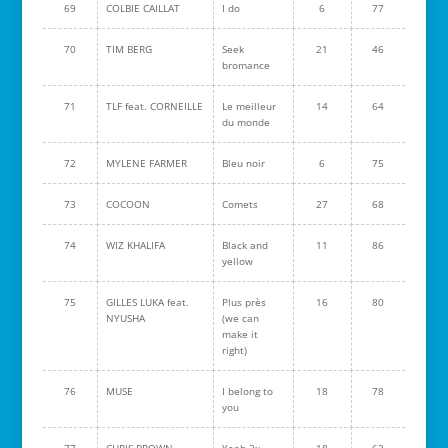
69
COLBIE CAILLAT
I do
6
77
70
TIM BERG
Seek
21
46
bromance
71
TLF feat. CORNEILLE
Le meilleur
14
64
du monde
72
MYLENE FARMER
Bleu noir
6
75
73
COCOON
Comets
27
68
74
WIZ KHALIFA
Black and
11
86
yellow
75
GILLES LUKA feat.
Plus près
16
80
NYUSHA
(we can
make it
right)
76
MUSE
I belong to
18
78
you