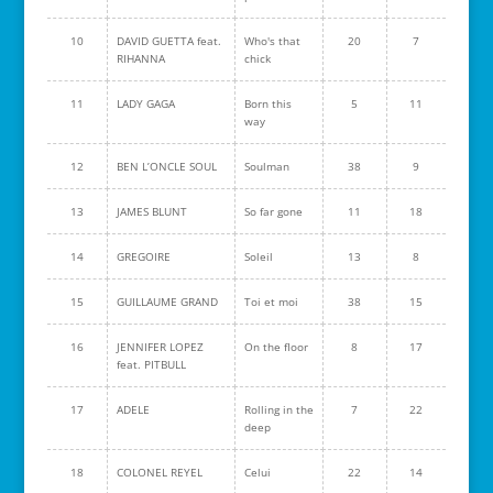
10
DAVID GUETTA feat.
Who's that
20
7
RIHANNA
chick
11
LADY GAGA
Born this
5
11
way
12
BEN L’ONCLE SOUL
Soulman
38
9
13
JAMES BLUNT
So far gone
11
18
14
GREGOIRE
Soleil
13
8
15
GUILLAUME GRAND
Toi et moi
38
15
16
JENNIFER LOPEZ
On the floor
8
17
feat. PITBULL
17
ADELE
Rolling in the
7
22
deep
18
COLONEL REYEL
Celui
22
14