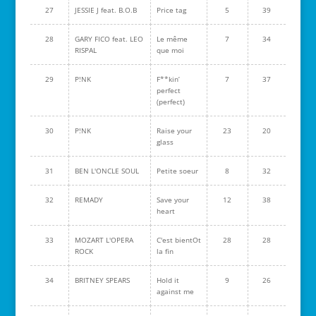
27
JESSIE J feat. B.O.B
Price tag
5
39
28
GARY FICO feat. LEO
Le même
7
34
RISPAL
que moi
29
P!NK
F**kin’
7
37
perfect
(perfect)
30
P!NK
Raise your
23
20
glass
31
BEN L'ONCLE SOUL
Petite soeur
8
32
32
REMADY
Save your
12
38
heart
33
MOZART L'OPERA
C'est bientOt
28
28
ROCK
la fin
34
BRITNEY SPEARS
Hold it
9
26
against me