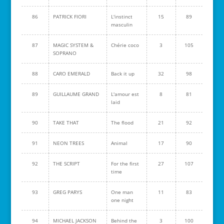
86
PATRICK FIORI
L'instinct
15
89
masculin
87
MAGIC SYSTEM &
Chérie coco
3
105
SOPRANO
88
CARO EMERALD
Back it up
32
98
89
GUILLAUME GRAND
L'amour est
8
81
laid
90
TAKE THAT
The flood
21
92
91
NEON TREES
Animal
17
90
92
THE SCRIPT
For the first
27
107
time
93
GREG PARYS
One man
11
83
one night
94
MICHAEL JACKSON
Behind the
3
100