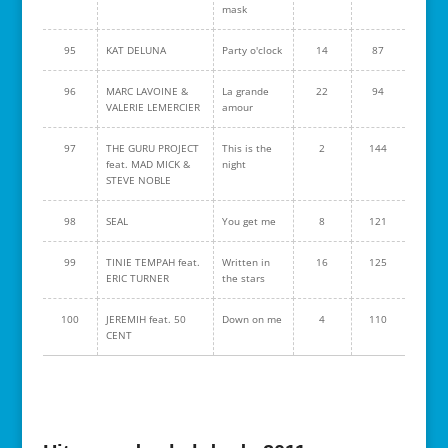
mask
95
KAT DELUNA
Party o'clock
14
87
96
MARC LAVOINE &
La grande
22
94
VALERIE LEMERCIER
amour
97
THE GURU PROJECT
This is the
2
144
feat. MAD MICK &
night
STEVE NOBLE
98
SEAL
You get me
8
121
99
TINIE TEMPAH feat.
Written in
16
125
ERIC TURNER
the stars
100
JEREMIH feat. 50
Down on me
4
110
CENT