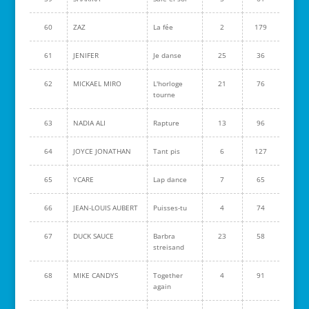
60
ZAZ
La fée
2
179
61
JENIFER
Je danse
25
36
62
MICKAEL MIRO
L'horloge
21
76
tourne
63
NADIA ALI
Rapture
13
96
64
JOYCE JONATHAN
Tant pis
6
127
65
YCARE
Lap dance
7
65
66
JEAN-LOUIS AUBERT
Puisses-tu
4
74
67
DUCK SAUCE
Barbra
23
58
streisand
68
MIKE CANDYS
Together
4
91
again