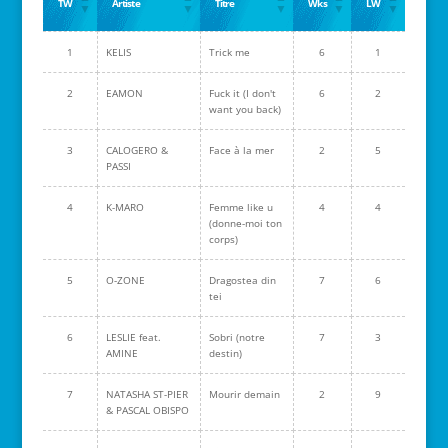
TW
Artiste
Titre
Wks
LW
1
KELIS
Trick me
6
1
2
EAMON
Fuck it (I don't
6
2
want you back)
3
CALOGERO &
Face à la mer
2
5
PASSI
4
K-MARO
Femme like u
4
4
(donne-moi ton
corps)
5
O-ZONE
Dragostea din
7
6
tei
6
LESLIE feat.
Sobri (notre
7
3
AMINE
destin)
7
NATASHA ST-PIER
Mourir demain
2
9
& PASCAL OBISPO