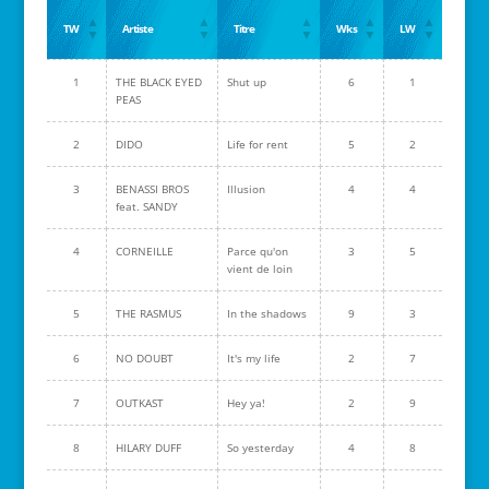
TW
Artiste
Titre
Wks
LW
1
THE BLACK EYED
Shut up
6
1
PEAS
2
DIDO
Life for rent
5
2
3
BENASSI BROS
Illusion
4
4
feat. SANDY
4
CORNEILLE
Parce qu'on
3
5
vient de loin
5
THE RASMUS
In the shadows
9
3
6
NO DOUBT
It's my life
2
7
7
OUTKAST
Hey ya!
2
9
8
HILARY DUFF
So yesterday
4
8