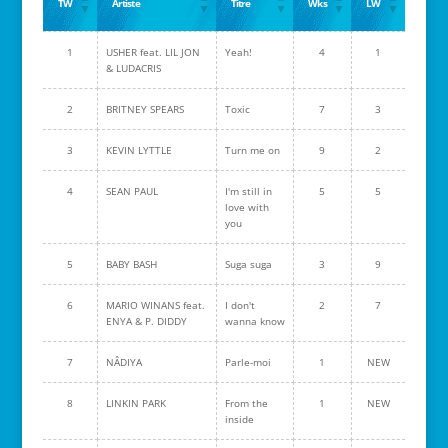
TW
Artiste
Titre
Wks
LW
1
USHER feat. LIL JON
Yeah!
4
1
& LUDACRIS
2
BRITNEY SPEARS
Toxic
7
3
3
KEVIN LYTTLE
Turn me on
9
2
4
SEAN PAUL
I'm still in
5
5
love with
you
5
BABY BASH
Suga suga
3
9
6
MARIO WINANS feat.
I don't
2
7
ENYA & P. DIDDY
wanna know
7
NÂDIYA
Parle-moi
1
NEW
8
LINKIN PARK
From the
1
NEW
inside