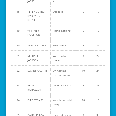
JARRE
4
18
TERENCE TRENT
Delicate
5
17
D'ARBY feat.
DES'REE
19
WHITNEY
I have nothing
5
19
HOUSTON
20
SPIN DOCTORS
Two princes
7
21
21
MICHAEL
Will you be
4
22
JACKSON
there
22
LES INNOCENTS
Un homme
10
24
extraordinaire
23
EROS
Cose della vita
7
25
RAMAZZOTTI
24
DIRE STRAITS
Your latest trick
18
18
[live]
25
PATRICIA KAAS
Il me dit que je
4
30