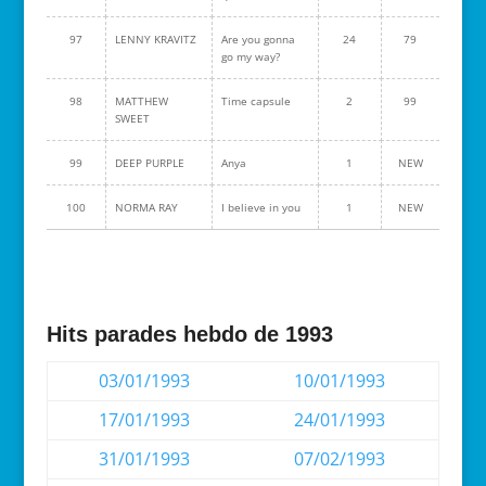
97
LENNY KRAVITZ
Are you gonna
24
79
go my way?
98
MATTHEW
Time capsule
2
99
SWEET
99
DEEP PURPLE
Anya
1
NEW
100
NORMA RAY
I believe in you
1
NEW
Hits parades hebdo de 1993
03/01/1993
10/01/1993
17/01/1993
24/01/1993
31/01/1993
07/02/1993