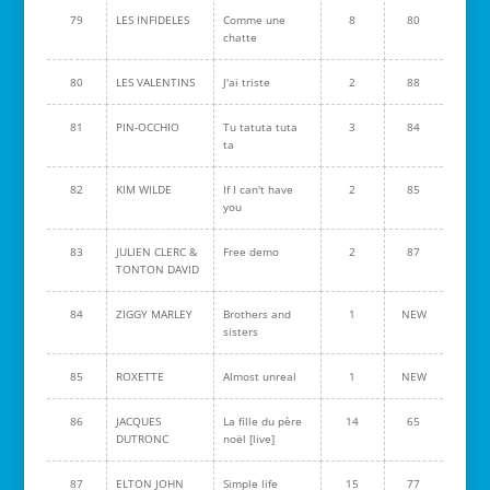
79
LES INFIDELES
Comme une
8
80
chatte
80
LES VALENTINS
J'ai triste
2
88
81
PIN-OCCHIO
Tu tatuta tuta
3
84
ta
82
KIM WILDE
If I can't have
2
85
you
83
JULIEN CLERC &
Free demo
2
87
TONTON DAVID
84
ZIGGY MARLEY
Brothers and
1
NEW
sisters
85
ROXETTE
Almost unreal
1
NEW
86
JACQUES
La fille du père
14
65
DUTRONC
noël [live]
87
ELTON JOHN
Simple life
15
77