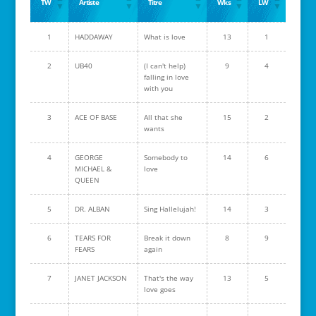
TW
Artiste
Titre
Wks
LW
1
HADDAWAY
What is love
13
1
2
UB40
(I can't help)
9
4
falling in love
with you
3
ACE OF BASE
All that she
15
2
wants
4
GEORGE
Somebody to
14
6
MICHAEL &
love
QUEEN
5
DR. ALBAN
Sing Hallelujah!
14
3
6
TEARS FOR
Break it down
8
9
FEARS
again
7
JANET JACKSON
That's the way
13
5
love goes