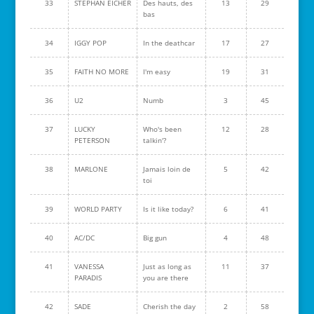
33
STEPHAN EICHER
Des hauts, des
13
29
bas
34
IGGY POP
In the deathcar
17
27
35
FAITH NO MORE
I'm easy
19
31
36
U2
Numb
3
45
37
LUCKY
Who's been
12
28
PETERSON
talkin'?
38
MARLONE
Jamais loin de
5
42
toi
39
WORLD PARTY
Is it like today?
6
41
40
AC/DC
Big gun
4
48
41
VANESSA
Just as long as
11
37
PARADIS
you are there
42
SADE
Cherish the day
2
58