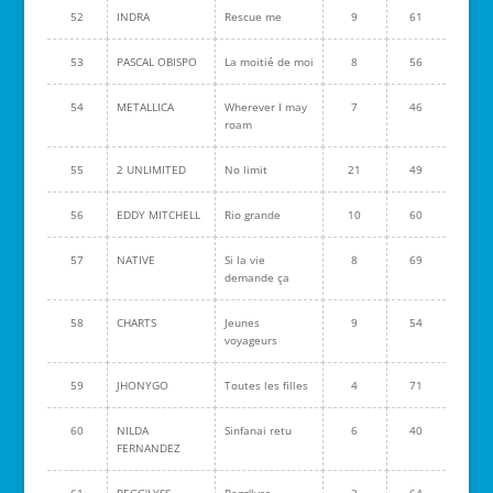
52
INDRA
Rescue me
9
61
53
PASCAL OBISPO
La moitié de moi
8
56
54
METALLICA
Wherever I may
7
46
roam
55
2 UNLIMITED
No limit
21
49
56
EDDY MITCHELL
Rio grande
10
60
57
NATIVE
Si la vie
8
69
demande ça
58
CHARTS
Jeunes
9
54
voyageurs
59
JHONYGO
Toutes les filles
4
71
60
NILDA
Sinfanai retu
6
40
FERNANDEZ