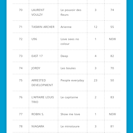
70
LAURENT
Le pouvoir des
3
74
VOULZY
fleurs
71
TASMIN ARCHER
Arienne
12
55
72
U96
Love sees no
1
NEW
colour
73
EAST 17
Deep
4
82
74
JORDY
Les boules
3
70
75
ARRESTED
People everyday
23
50
DEVELOPMENT
76
L'AFFAIRE LOUIS
Le capitaine
2
83
TRIO
77
ROBIN S.
Show me love
1
NEW
78
NIAGARA
Le minotaure
3
81