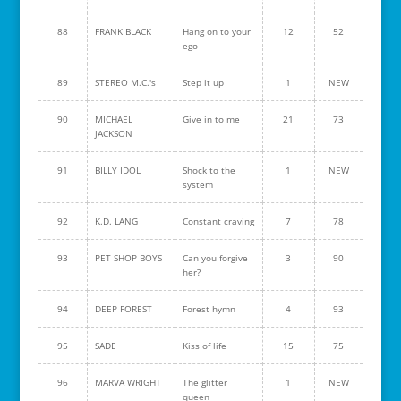
88
FRANK BLACK
Hang on to your
12
52
ego
89
STEREO M.C.'s
Step it up
1
NEW
90
MICHAEL
Give in to me
21
73
JACKSON
91
BILLY IDOL
Shock to the
1
NEW
system
92
K.D. LANG
Constant craving
7
78
93
PET SHOP BOYS
Can you forgive
3
90
her?
94
DEEP FOREST
Forest hymn
4
93
95
SADE
Kiss of life
15
75
96
MARVA WRIGHT
The glitter
1
NEW
queen