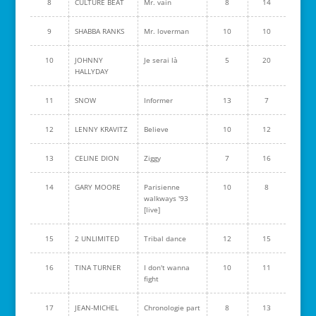
8
CULTURE BEAT
Mr. vain
8
14
9
SHABBA RANKS
Mr. loverman
10
10
10
JOHNNY
Je serai là
5
20
HALLYDAY
11
SNOW
Informer
13
7
12
LENNY KRAVITZ
Believe
10
12
13
CELINE DION
Ziggy
7
16
14
GARY MOORE
Parisienne
10
8
walkways '93
[live]
15
2 UNLIMITED
Tribal dance
12
15
16
TINA TURNER
I don't wanna
10
11
fight
17
JEAN-MICHEL
Chronologie part
8
13