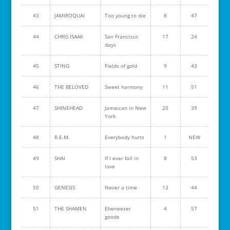
43
JAMIROQUAI
Too young to die
8
47
44
CHRIS ISAAK
San Francisco
17
24
days
45
STING
Fields of gold
9
43
46
THE BELOVED
Sweet harmony
11
51
47
SHINEHEAD
Jamaican in New
20
39
York
48
R.E.M.
Everybody hurts
1
NEW
49
SHAI
If I ever fall in
8
53
love
50
GENESIS
Never a time
13
44
51
THE SHAMEN
Ebeneezer
4
57
goode