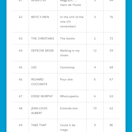
61
REGG'LYSS
Regg'lyss, ...
3
64
mets de l'huile
62
BOYZ II MEN
In the still of the
3
76
nite (I'll
remember)
63
THE CHRISTIANS
The bottle
2
72
64
DEPECHE MODE
Walking in my
12
59
shoes
65
US3
Cantaloop
4
68
66
RICHARD
Pour elle
6
67
COCCIANTE
67
EDDIE MURPHY
Whatzupwitu
6
63
68
JEAN-LOUIS
Entends-moi
10
62
AUBERT
69
TAKE THAT
Could it be
9
RE
magic