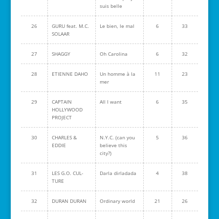
suis belle
26
GURU feat. M.C.
Le bien, le mal
6
33
SOLAAR
27
SHAGGY
Oh Carolina
6
32
28
ETIENNE DAHO
Un homme à la
11
23
mer
29
CAPTAIN
All I want
6
35
HOLLYWOOD
PROJECT
30
CHARLES &
N.Y.C. (can you
5
36
EDDIE
believe this
city?)
31
LES G.O. CUL-
Darla dirladada
4
38
TURE
32
DURAN DURAN
Ordinary world
21
26