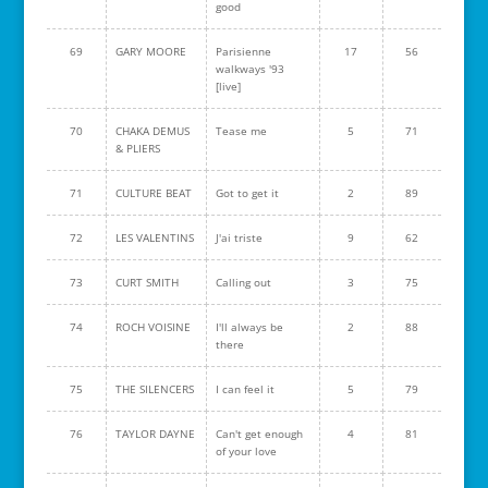
good
69
GARY MOORE
Parisienne
17
56
walkways '93
[live]
70
CHAKA DEMUS
Tease me
5
71
& PLIERS
71
CULTURE BEAT
Got to get it
2
89
72
LES VALENTINS
J'ai triste
9
62
73
CURT SMITH
Calling out
3
75
74
ROCH VOISINE
I'll always be
2
88
there
75
THE SILENCERS
I can feel it
5
79
76
TAYLOR DAYNE
Can't get enough
4
81
of your love