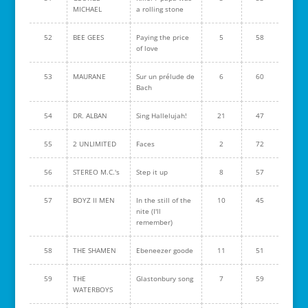
MICHAEL
a rolling stone
52
BEE GEES
Paying the price
5
58
of love
53
MAURANE
Sur un prélude de
6
60
Bach
54
DR. ALBAN
Sing Hallelujah!
21
47
55
2 UNLIMITED
Faces
2
72
56
STEREO M.C.'s
Step it up
8
57
57
BOYZ II MEN
In the still of the
10
45
nite (I'll
remember)
58
THE SHAMEN
Ebeneezer goode
11
51
59
THE
Glastonbury song
7
59
WATERBOYS