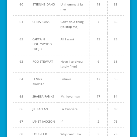
60
ETIENNE DAHO
Un homme à la
18
63
mer
61
CHRIS ISAAK
Can't do a thing
7
65
(to stop me)
62
CAPTAIN
All I want
13
29
HOLLYWOOD
PROJECT
63
ROD STEWART
Have I told you
6
68
lately [live]
64
LENNY
Believe
17
55
KRAVITZ
65
SHABBA RANKS
Mr. loverman
17
54
66
JIL CAPLAN
La frontière
3
69
67
JANET JACKSON
If
2
76
68
LOU REED
Why can't I be
3
73