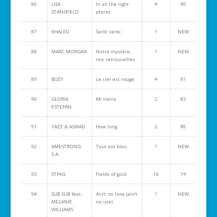
86
LISA
In all the right
4
90
STANSFIELD
places
87
KHALED
Serbi serbi
1
NEW
88
MARC MORGAN
Notre mystère,
1
NEW
nos retrouvailles
89
BUZY
Le ciel est rouge
4
91
90
GLORIA
Mi tierra
2
83
ESTEFAN
91
YAZZ & ASWAD
How long
2
RE
92
AMESTRONG
Tout est bleu
1
NEW
S.A.
93
STING
Fields of gold
16
74
94
SUB SUB feat.
Ain't no love (ain't
1
NEW
MELANIE
no use)
WILLIAMS