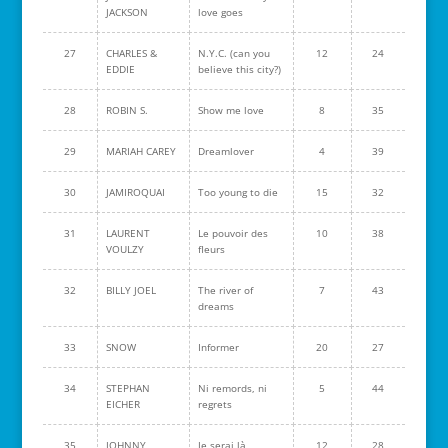
JACKSON
love goes
27
CHARLES &
N.Y.C. (can you
12
24
EDDIE
believe this city?)
28
ROBIN S.
Show me love
8
35
29
MARIAH CAREY
Dreamlover
4
39
30
JAMIROQUAI
Too young to die
15
32
31
LAURENT
Le pouvoir des
10
38
VOULZY
fleurs
32
BILLY JOEL
The river of
7
43
dreams
33
SNOW
Informer
20
27
34
STEPHAN
Ni remords, ni
5
44
EICHER
regrets
35
JOHNNY
Je serai là
12
28