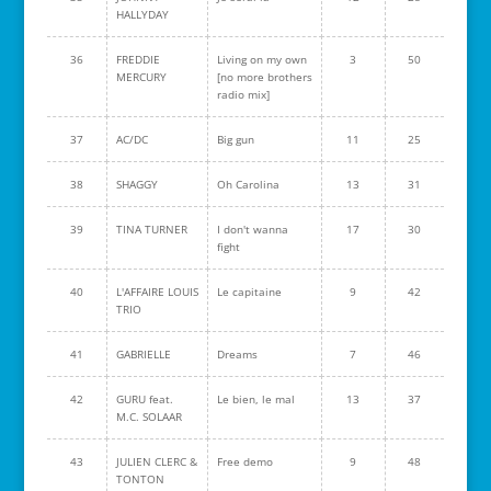
HALLYDAY
36
FREDDIE
Living on my own
3
50
MERCURY
[no more brothers
radio mix]
37
AC/DC
Big gun
11
25
38
SHAGGY
Oh Carolina
13
31
39
TINA TURNER
I don't wanna
17
30
fight
40
L'AFFAIRE LOUIS
Le capitaine
9
42
TRIO
41
GABRIELLE
Dreams
7
46
42
GURU feat.
Le bien, le mal
13
37
M.C. SOLAAR
43
JULIEN CLERC &
Free demo
9
48
TONTON