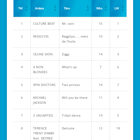
TW
Artiste
Titre
Wks
LW
1
CULTURE BEAT
Mr. vain
15
1
2
REGG'LYSS
Regg'lyss, ... mets
10
2
de l'huile
3
CELINE DION
Ziggy
14
3
4
4 NON
What's up
7
6
BLONDES
5
SPIN DOCTORS
Two princes
14
7
6
MICHAEL
Will you be there
11
4
JACKSON
7
2 UNLIMITED
Tribal dance
19
5
8
TERENCE
Delicate
12
18
TRENT D'ARBY
feat. DES'REE