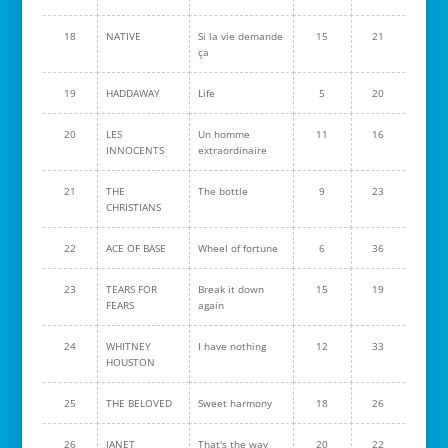
18
NATIVE
Si la vie demande
15
21
ça
19
HADDAWAY
Life
5
20
20
LES
Un homme
11
16
INNOCENTS
extraordinaire
21
THE
The bottle
9
23
CHRISTIANS
22
ACE OF BASE
Wheel of fortune
6
36
23
TEARS FOR
Break it down
15
19
FEARS
again
24
WHITNEY
I have nothing
12
33
HOUSTON
25
THE BELOVED
Sweet harmony
18
26
26
JANET
That's the way
20
22