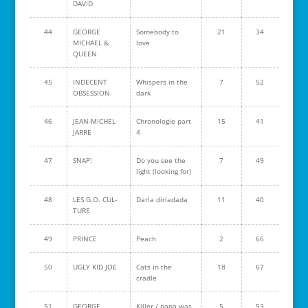
DAVID
44
GEORGE
Somebody to
21
34
MICHAEL &
love
QUEEN
45
INDECENT
Whispers in the
7
52
OBSESSION
dark
46
JEAN-MICHEL
Chronologie part
15
41
JARRE
4
47
SNAP!
Do you see the
7
49
light (looking for)
48
LES G.O. CUL-
Darla dirladada
11
40
TURE
49
PRINCE
Peach
2
66
50
UGLY KID JOE
Cats in the
18
67
cradle
51
GEORGE
Killer / papa was
5
53