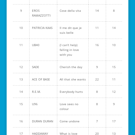
9
EROS
Cose della vita
14
8
RAMAZZOTTI
10
PATRICIA KAAS
Il me dit que je
11
14
suis belle
11
UB40
(I can't help)
16
10
falling in love
with you
12
SADE
Cherish the day
9
15
13
ACE OF BASE
All that she wants
22
11
14
R.E.M.
Everybody hurts
8
12
15
U96
Love sees no
8
9
colour
16
DURAN DURAN
Come undone
7
17
17
HADDAWAY
What is love
20
13