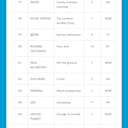
77
SNOW
Lonely monday
2
80
morning
78
SYLVIE VARTAN
Tes tendres
1
NEW
années [live]
79
BJÖRK
Human behaviour
4
77
80
RICHARD
Pour elle
13
61
COCCIANTE
81
PAUL
Off the ground
1
NEW
McCARTNEY
82
ZUCCHERO
L"urlo
2
84
83
NIRVANA
Heart-shaped box
1
NEW
84
US3
Cantaloop
11
64
85
UNITED
Change le monde
1
NEW
PLANET