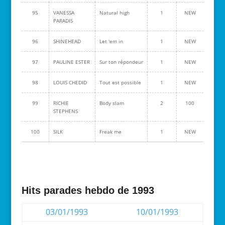
95
VANESSA
Natural high
1
NEW
PARADIS
96
SHINEHEAD
Let 'em in
1
NEW
97
PAULINE ESTER
Sur ton répondeur
1
NEW
98
LOUIS CHEDID
Tout est possible
1
NEW
99
RICHIE
Body slam
2
100
STEPHENS
100
SILK
Freak me
1
NEW
Hits parades hebdo de 1993
03/01/1993
10/01/1993