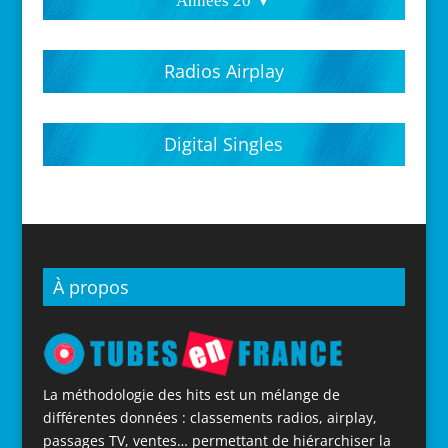
Années 20 ▼
Hits parades 2020
Hits parades 2021
Hits parades 2022
Hits parades 2023
Hits parades 2024
Hits parades 2025
Hits parades 2026
Radios Airplay
Digital Singles
À propos
La méthodologie des hits est un mélange de
différentes données : classements radios, airplay,
passages TV, ventes… permettant de hiérarchiser la