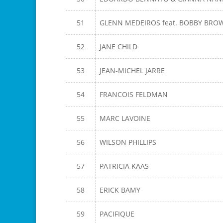
51
GLENN MEDEIROS feat. BOBBY BRO
52
JANE CHILD
53
JEAN-MICHEL JARRE
54
FRANCOIS FELDMAN
55
MARC LAVOINE
56
WILSON PHILLIPS
57
PATRICIA KAAS
58
ERICK BAMY
59
PACIFIQUE