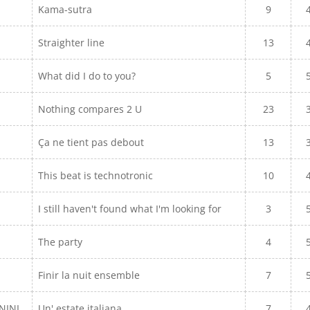
Kama-sutra
9
Straighter line
13
What did I do to you?
5
Nothing compares 2 U
23
Ça ne tient pas debout
13
This beat is technotronic
10
I still haven't found what I'm looking for
3
The party
4
Finir la nuit ensemble
7
NINI
Un' estate italiana
7