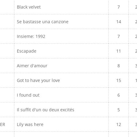
Black velvet
7
Se bastasse una canzone
14
Insieme: 1992
7
Escapade
11
Aimer d'amour
8
Got to have your love
15
I found out
6
Il suffit d'un ou deux excités
5
FER
Lily was here
12