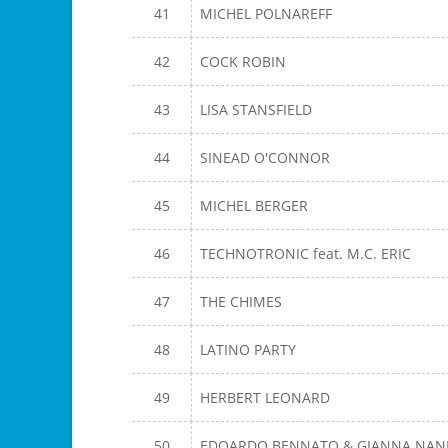
41
MICHEL POLNAREFF
42
COCK ROBIN
43
LISA STANSFIELD
44
SINEAD O'CONNOR
45
MICHEL BERGER
46
TECHNOTRONIC feat. M.C. ERIC
47
THE CHIMES
48
LATINO PARTY
49
HERBERT LEONARD
50
EDOARDO BENNATO & GIANNA NAN