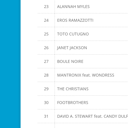
23
ALANNAH MYLES
24
EROS RAMAZZOTTI
25
TOTO CUTUGNO
26
JANET JACKSON
27
BOULE NOIRE
28
MANTRONIX feat. WONDRESS
29
THE CHRISTIANS
30
FOOTBROTHERS
31
DAVID A. STEWART feat. CANDY DUL