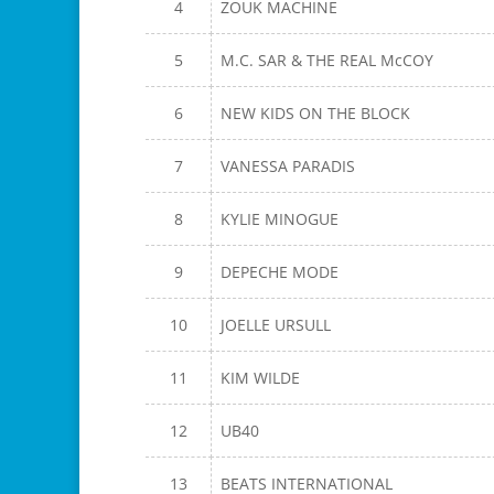
4
ZOUK MACHINE
5
M.C. SAR & THE REAL McCOY
6
NEW KIDS ON THE BLOCK
7
VANESSA PARADIS
8
KYLIE MINOGUE
9
DEPECHE MODE
10
JOELLE URSULL
11
KIM WILDE
12
UB40
13
BEATS INTERNATIONAL