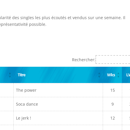
ularité des singles les plus écoutés et vendus sur une semaine. Il
présentativité possible.
Rechercher:
Titre
Wks
L
The power
15
Soca dance
9
Le jerk !
12