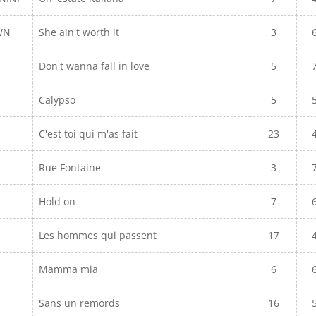
WN
She ain't worth it
3
Don't wanna fall in love
5
Calypso
5
C'est toi qui m'as fait
23
Rue Fontaine
3
Hold on
7
Les hommes qui passent
17
Mamma mia
6
Sans un remords
16