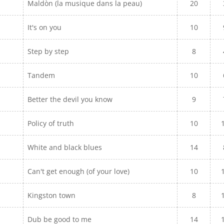
Maldòn (la musique dans la peau)
20
It's on you
10
Step by step
8
Tandem
10
Better the devil you know
9
Policy of truth
10
White and black blues
14
Can't get enough (of your love)
10
Kingston town
8
Dub be good to me
14