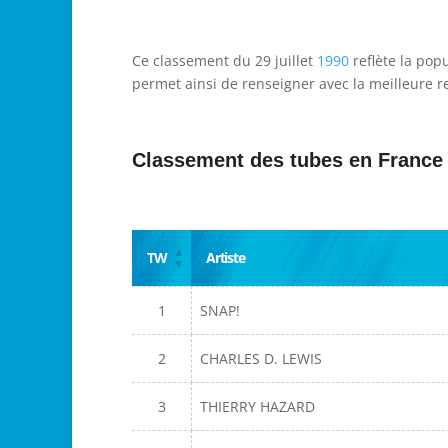
Ce classement du 29 juillet
1990
reflète la pop
permet ainsi de renseigner avec la meilleure re
Classement des tubes en France
TW
Artiste
1
SNAP!
2
CHARLES D. LEWIS
3
THIERRY HAZARD