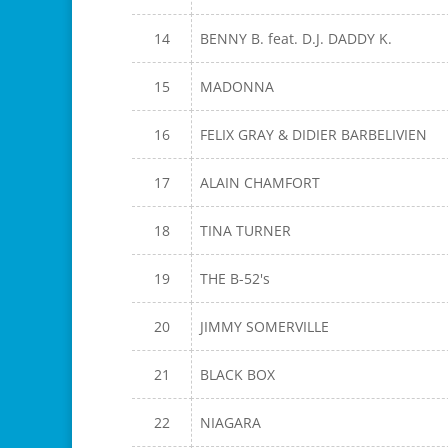
14
BENNY B. feat. D.J. DADDY K.
15
MADONNA
16
FELIX GRAY & DIDIER BARBELIVIEN
17
ALAIN CHAMFORT
18
TINA TURNER
19
THE B-52's
20
JIMMY SOMERVILLE
21
BLACK BOX
22
NIAGARA