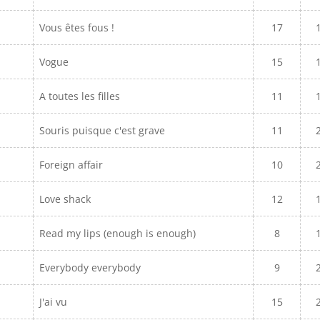
Vous êtes fous !
17
Vogue
15
A toutes les filles
11
Souris puisque c'est grave
11
Foreign affair
10
Love shack
12
Read my lips (enough is enough)
8
Everybody everybody
9
J'ai vu
15