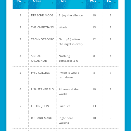
TW
Artiste
Titre
Wks
LW
1
DEPECHE MODE
Enjoy the silence
10
5
2
THE CHRISTIANS
Words
13
1
3
TECHNOTRONIC
Get up! (before
12
2
the night is over)
4
SINEAD
Nothing
8
4
O'CONNOR
compares 2 U
5
PHIL COLLINS
I wish it would
8
7
rain down
6
LISA STANSFIELD
All around the
10
3
world
7
ELTON JOHN
Sacrifice
13
8
8
RICHARD MARX
Right here
10
9
waiting