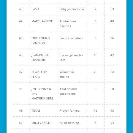
43
BASIA
Baby you're mine
7
53
44
MARC LAVOINE
Toutes mes
8
48
excuses
45
FINE YOUNG
I'm not satisfied
9
36
CANNIBALS
46
JEAN-PIERRE
Il a neigé sur les
16
42
FRANCOIS
lacs
47
TEARS FOR
Woman in
20
34
FEARS
chains
48
JIVE BUNNY &
That sounds
5
50
THE
good to me
MASTERMIXERS
49
TEXAS
Prayer for you
12
43
50
MILLI VANILLI
All or nothing
4
54