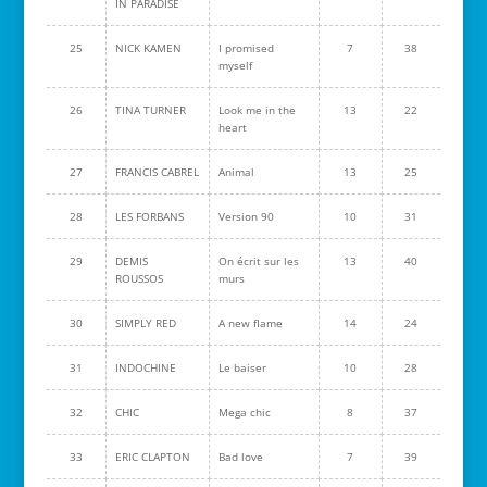
IN PARADISE
25
NICK KAMEN
I promised
7
38
myself
26
TINA TURNER
Look me in the
13
22
heart
27
FRANCIS CABREL
Animal
13
25
28
LES FORBANS
Version 90
10
31
29
DEMIS
On écrit sur les
13
40
ROUSSOS
murs
30
SIMPLY RED
A new flame
14
24
31
INDOCHINE
Le baiser
10
28
32
CHIC
Mega chic
8
37
33
ERIC CLAPTON
Bad love
7
39