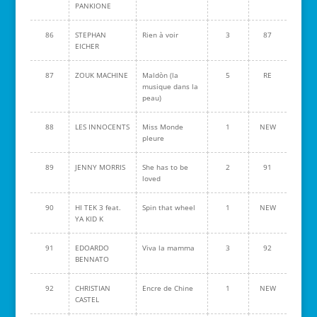
PANKIONE
86
STEPHAN
Rien à voir
3
87
EICHER
87
ZOUK MACHINE
Maldòn (la
5
RE
musique dans la
peau)
88
LES INNOCENTS
Miss Monde
1
NEW
pleure
89
JENNY MORRIS
She has to be
2
91
loved
90
HI TEK 3 feat.
Spin that wheel
1
NEW
YA KID K
91
EDOARDO
Viva la mamma
3
92
BENNATO
92
CHRISTIAN
Encre de Chine
1
NEW
CASTEL