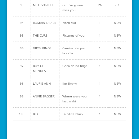
93
MILLI VANILLI
Girl I'm gonna
26
67
miss you
94
ROMAIN DIDIER
Nord sud
1
NEW
95
THE CURE
Pictures of you
1
NEW
96
GIPSY KINGS
Caminando por
1
NEW
la calle
97
BOY GE
Grito de bo fidge
1
NEW
MENDES
98
LAURIE ANN
Jim Jimmy
1
NEW
99
ANKIE BAGGER
Where were you
1
NEW
last night
100
BIBIE
La p'tite black
1
NEW