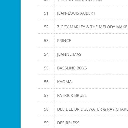
51
JEAN-LOUIS AUBERT
52
ZIGGY MARLEY & THE MELODY MAK
53
PRINCE
54
JEANNE MAS
55
BASSLINE BOYS
56
KAOMA
57
PATRICK BRUEL
58
DEE DEE BRIDGEWATER & RAY CHAR
59
DESIRELESS