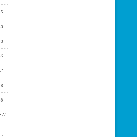
45
30
50
36
47
58
38
EW
57