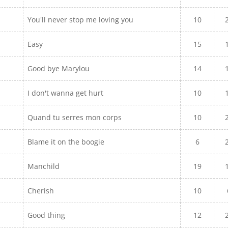
You'll never stop me loving you
10
Easy
15
Good bye Marylou
14
I don't wanna get hurt
10
Quand tu serres mon corps
10
Blame it on the boogie
6
Manchild
19
Cherish
10
Good thing
12