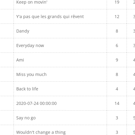
Keep on movin'
19
Y'a pas que les grands qui rêvent
12
Dandy
8
Everyday now
6
Ami
9
Miss you much
8
Back to life
4
2020-07-24 00:00:00
14
Say no go
3
Wouldn't change a thing
3