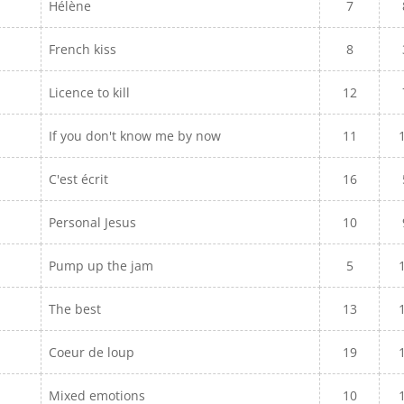
Hélène
7
French kiss
8
Licence to kill
12
If you don't know me by now
11
C'est écrit
16
Personal Jesus
10
Pump up the jam
5
The best
13
Coeur de loup
19
Mixed emotions
10