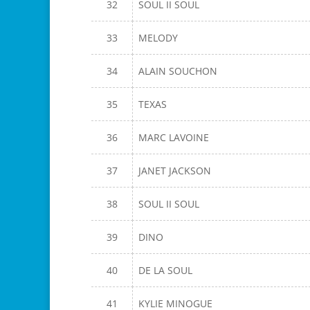
32
SOUL II SOUL
33
MELODY
34
ALAIN SOUCHON
35
TEXAS
36
MARC LAVOINE
37
JANET JACKSON
38
SOUL II SOUL
39
DINO
40
DE LA SOUL
41
KYLIE MINOGUE