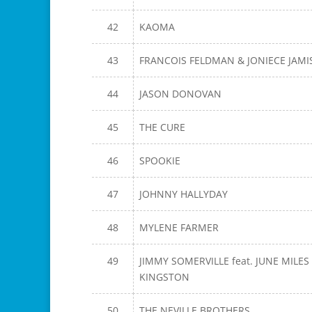
42
KAOMA
43
FRANCOIS FELDMAN & JONIECE JAM
44
JASON DONOVAN
45
THE CURE
46
SPOOKIE
47
JOHNNY HALLYDAY
48
MYLENE FARMER
49
JIMMY SOMERVILLE feat. JUNE MILES
KINGSTON
50
THE NEVILLE BROTHERS