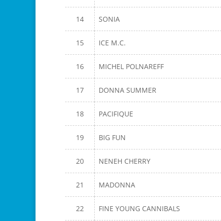
14
SONIA
15
ICE M.C.
16
MICHEL POLNAREFF
17
DONNA SUMMER
18
PACIFIQUE
19
BIG FUN
20
NENEH CHERRY
21
MADONNA
22
FINE YOUNG CANNIBALS