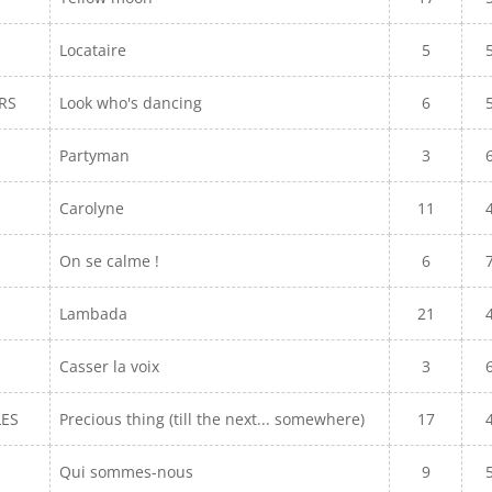
Locataire
5
ERS
Look who's dancing
6
Partyman
3
Carolyne
11
On se calme !
6
Lambada
21
Casser la voix
3
LES
Precious thing (till the next... somewhere)
17
Qui sommes-nous
9