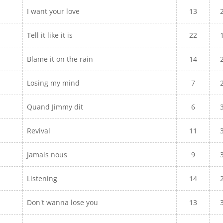
I want your love
13
Tell it like it is
22
Blame it on the rain
14
Losing my mind
7
Quand Jimmy dit
6
Revival
11
Jamais nous
9
Listening
14
Don't wanna lose you
13