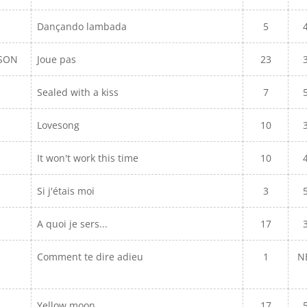
Dançando lambada
5
ISON
Joue pas
23
Sealed with a kiss
7
Lovesong
10
It won't work this time
10
Si j'étais moi
3
A quoi je sers...
17
Comment te dire adieu
1
N
Yellow moon
17