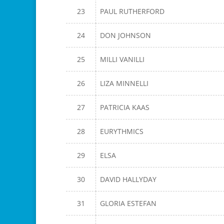
23
PAUL RUTHERFORD
24
DON JOHNSON
25
MILLI VANILLI
26
LIZA MINNELLI
27
PATRICIA KAAS
28
EURYTHMICS
29
ELSA
30
DAVID HALLYDAY
31
GLORIA ESTEFAN