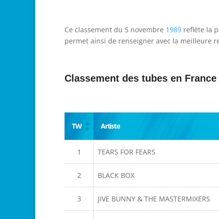
Ce classement du 5 novembre
1989
reflète la 
permet ainsi de renseigner avec la meilleure re
Classement des tubes en France
TW
Artiste
1
TEARS FOR FEARS
2
BLACK BOX
3
JIVE BUNNY & THE MASTERMIXERS