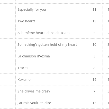
Especially for you
11
Two hearts
13
A la même heure dans deux ans
6
Something's gotten hold of my heart
10
La chanson d'Azima
5
Traces
8
Kokomo
19
She drives me crazy
7
J'aurais voulu te dire
13