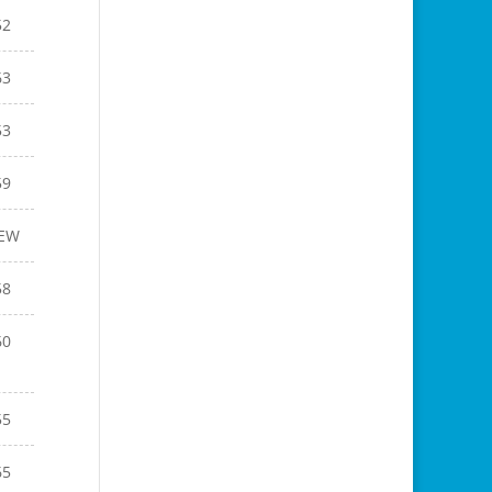
52
63
53
59
EW
58
60
55
65