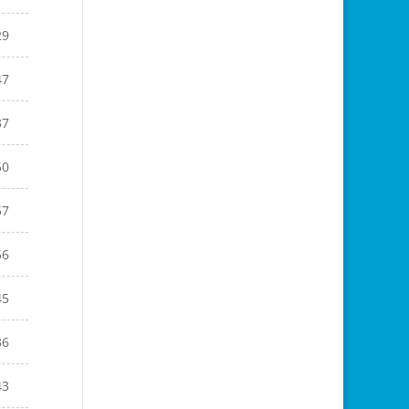
29
47
37
50
57
56
45
36
43