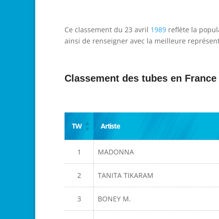
Ce classement du 23 avril
1989
reflète la popul
ainsi de renseigner avec la meilleure représent
Classement des tubes en France
TW
Artiste
1
MADONNA
2
TANITA TIKARAM
3
BONEY M.