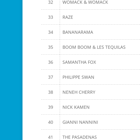
32
WOMACK & WOMACK
33
RAZE
34
BANANARAMA
35
BOOM BOOM & LES TEQUILAS
36
SAMANTHA FOX
37
PHILIPPE SWAN
38
NENEH CHERRY
39
NICK KAMEN
40
GIANNI NANNINI
41
THE PASADENAS