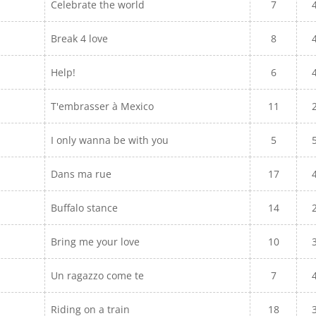
Celebrate the world
7
Break 4 love
8
Help!
6
T'embrasser à Mexico
11
I only wanna be with you
5
Dans ma rue
17
Buffalo stance
14
Bring me your love
10
Un ragazzo come te
7
Riding on a train
18