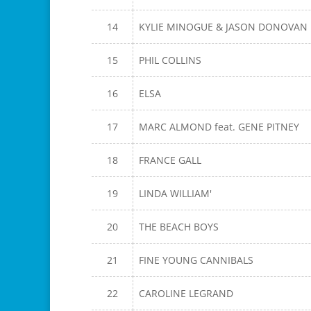
14
KYLIE MINOGUE & JASON DONOVAN
15
PHIL COLLINS
16
ELSA
17
MARC ALMOND feat. GENE PITNEY
18
FRANCE GALL
19
LINDA WILLIAM'
20
THE BEACH BOYS
21
FINE YOUNG CANNIBALS
22
CAROLINE LEGRAND