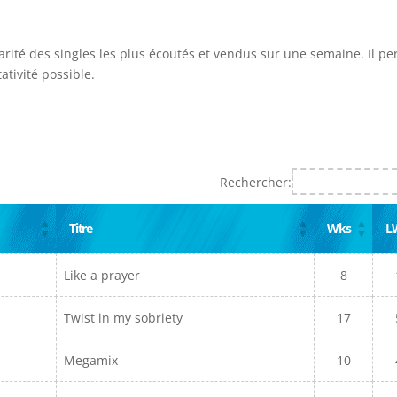
arité des singles les plus écoutés et vendus sur une semaine. Il p
ativité possible.
Rechercher:
Titre
Wks
L
Like a prayer
8
Twist in my sobriety
17
Megamix
10