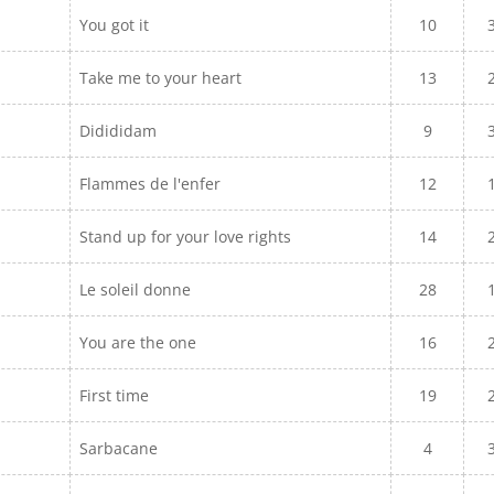
You got it
10
Take me to your heart
13
Didididam
9
Flammes de l'enfer
12
Stand up for your love rights
14
Le soleil donne
28
You are the one
16
First time
19
Sarbacane
4