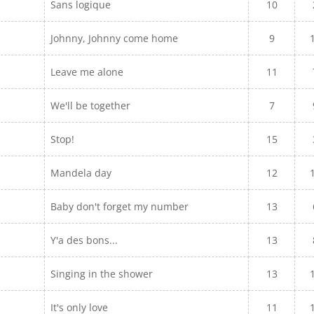
Sans logique
10
Johnny, Johnny come home
9
Leave me alone
11
We'll be together
7
Stop!
15
Mandela day
12
Baby don't forget my number
13
Y'a des bons...
13
Singing in the shower
13
It's only love
11