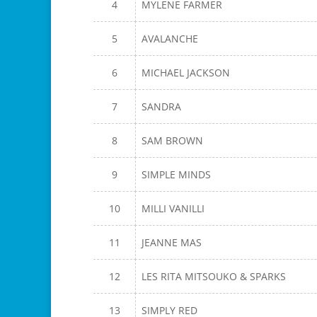
4
MYLENE FARMER
5
AVALANCHE
6
MICHAEL JACKSON
7
SANDRA
8
SAM BROWN
9
SIMPLE MINDS
10
MILLI VANILLI
11
JEANNE MAS
12
LES RITA MITSOUKO & SPARKS
13
SIMPLY RED