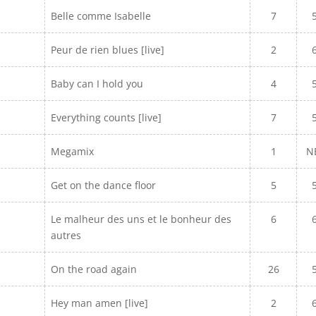
Belle comme Isabelle
7
Peur de rien blues [live]
2
Baby can I hold you
4
Everything counts [live]
7
Megamix
1
N
Get on the dance floor
5
Le malheur des uns et le bonheur des
6
autres
On the road again
26
Hey man amen [live]
2