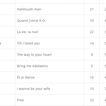
Halleluiah man
21
Quand j'serai K.O.
10
La vie, la nuit
22
ON
Till I loved you
14
The way to your heart
4
Bring me edelweiss
5
Et je danse
16
I wanna be your wife
10
Free
23