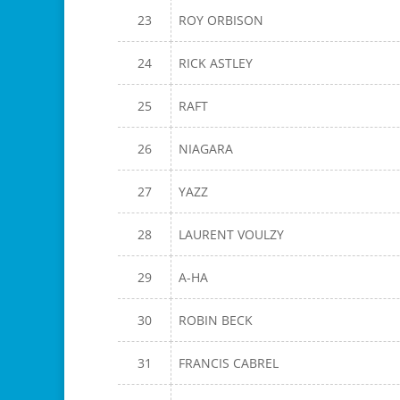
23
ROY ORBISON
24
RICK ASTLEY
25
RAFT
26
NIAGARA
27
YAZZ
28
LAURENT VOULZY
29
A-HA
30
ROBIN BECK
31
FRANCIS CABREL