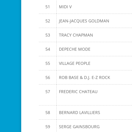
51
MIDI V
52
JEAN-JACQUES GOLDMAN
53
TRACY CHAPMAN
54
DEPECHE MODE
55
VILLAGE PEOPLE
56
ROB BASE & D.J. E-Z ROCK
57
FREDERIC CHATEAU
58
BERNARD LAVILLIERS
59
SERGE GAINSBOURG