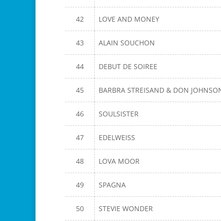
42
LOVE AND MONEY
43
ALAIN SOUCHON
44
DEBUT DE SOIREE
45
BARBRA STREISAND & DON JOHNS
46
SOULSISTER
47
EDELWEISS
48
LOVA MOOR
49
SPAGNA
50
STEVIE WONDER