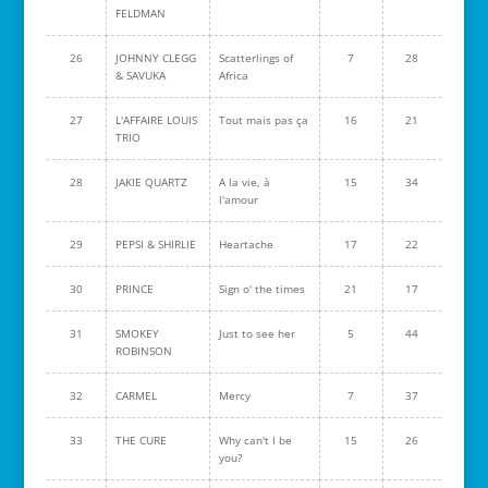
FELDMAN
26
JOHNNY CLEGG
Scatterlings of
7
28
& SAVUKA
Africa
27
L'AFFAIRE LOUIS
Tout mais pas ça
16
21
TRIO
28
JAKIE QUARTZ
A la vie, à
15
34
l'amour
29
PEPSI & SHIRLIE
Heartache
17
22
30
PRINCE
Sign o' the times
21
17
31
SMOKEY
Just to see her
5
44
ROBINSON
32
CARMEL
Mercy
7
37
33
THE CURE
Why can't I be
15
26
you?