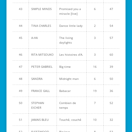
43
SIMPLE MINDS
Promised you a
6
47
miracle [live]
44
TINA CHARLES
Dance little lady
2
54
45
A-HA
The living
3
57
daylights
46
RITA MITSOUKO
Les histoires d'A.
3
60
47
PETER GABRIEL
Big time
16
39
48
SANDRA
Midnight man
6
50
49
FRANCE GALL
Babacar
19
36
50
STEPHAN
Combien de
7
52
EICHER
temps
51
JAMAIS BLEU
Touché, couché
10
32
52
FLEETWOOD
Big love
8
53