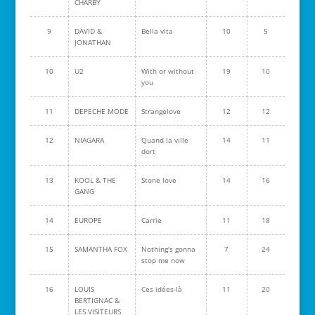
CHARBY
9
DAVID &
Bella vita
10
5
JONATHAN
10
U2
With or without
19
10
you
11
DEPECHE MODE
Strangelove
12
12
12
NIAGARA
Quand la ville
14
11
dort
13
KOOL & THE
Stone love
14
16
GANG
14
EUROPE
Carrie
11
18
15
SAMANTHA FOX
Nothing's gonna
7
24
stop me now
16
LOUIS
Ces idées-là
11
20
BERTIGNAC &
LES VISITEURS