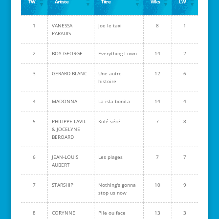
TW
Artiste
Titre
Wks
LW
1
VANESSA
Joe le taxi
8
1
PARADIS
2
BOY GEORGE
Everything I own
14
2
3
GERARD BLANC
Une autre
12
6
histoire
4
MADONNA
La isla bonita
14
4
5
PHILIPPE LAVIL
Kolé séré
7
8
& JOCELYNE
BEROARD
6
JEAN-LOUIS
Les plages
7
7
AUBERT
7
STARSHIP
Nothing's gonna
10
9
stop us now
8
CORYNNE
Pile ou face
13
3