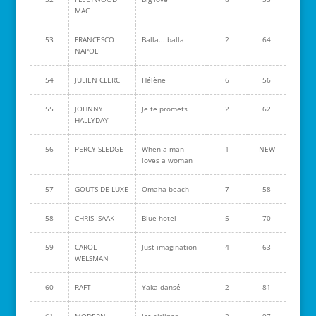
MAC
53
FRANCESCO
Balla... balla
2
64
NAPOLI
54
JULIEN CLERC
Hélène
6
56
55
JOHNNY
Je te promets
2
62
HALLYDAY
56
PERCY SLEDGE
When a man
1
NEW
loves a woman
57
GOUTS DE LUXE
Omaha beach
7
58
58
CHRIS ISAAK
Blue hotel
5
70
59
CAROL
Just imagination
4
63
WELSMAN
60
RAFT
Yaka dansé
2
81