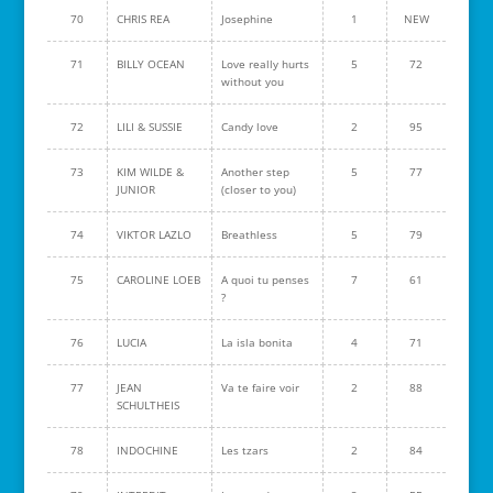
70
CHRIS REA
Josephine
1
NEW
71
BILLY OCEAN
Love really hurts
5
72
without you
72
LILI & SUSSIE
Candy love
2
95
73
KIM WILDE &
Another step
5
77
JUNIOR
(closer to you)
74
VIKTOR LAZLO
Breathless
5
79
75
CAROLINE LOEB
A quoi tu penses
7
61
?
76
LUCIA
La isla bonita
4
71
77
JEAN
Va te faire voir
2
88
SCHULTHEIS
78
INDOCHINE
Les tzars
2
84