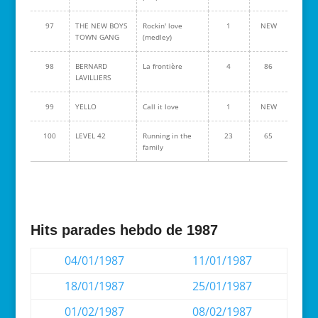
97
THE NEW BOYS
Rockin' love
1
NEW
TOWN GANG
(medley)
98
BERNARD
La frontière
4
86
LAVILLIERS
99
YELLO
Call it love
1
NEW
100
LEVEL 42
Running in the
23
65
family
Hits parades hebdo de 1987
04/01/1987
11/01/1987
18/01/1987
25/01/1987
01/02/1987
08/02/1987