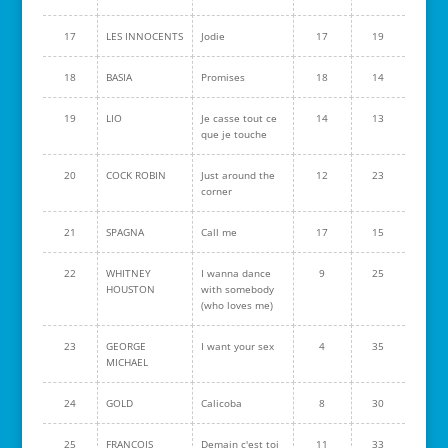
17
LES INNOCENTS
Jodie
17
19
18
BASIA
Promises
18
14
19
LIO
Je casse tout ce
14
13
que je touche
20
COCK ROBIN
Just around the
12
23
corner
21
SPAGNA
Call me
17
15
22
WHITNEY
I wanna dance
9
25
HOUSTON
with somebody
(who loves me)
23
GEORGE
I want your sex
4
35
MICHAEL
24
GOLD
Calicoba
8
30
25
FRANCOIS
Demain c'est toi
11
33