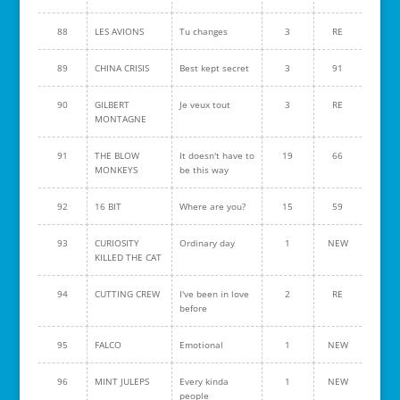
88
LES AVIONS
Tu changes
3
RE
89
CHINA CRISIS
Best kept secret
3
91
90
GILBERT
Je veux tout
3
RE
MONTAGNE
91
THE BLOW
It doesn't have to
19
66
MONKEYS
be this way
92
16 BIT
Where are you?
15
59
93
CURIOSITY
Ordinary day
1
NEW
KILLED THE CAT
94
CUTTING CREW
I've been in love
2
RE
before
95
FALCO
Emotional
1
NEW
96
MINT JULEPS
Every kinda
1
NEW
people