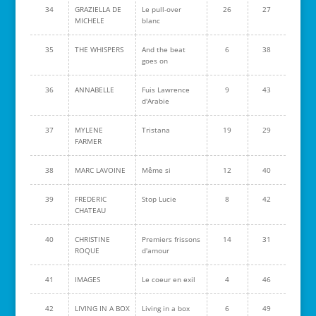
34
GRAZIELLA DE
Le pull-over
26
27
MICHELE
blanc
35
THE WHISPERS
And the beat
6
38
goes on
36
ANNABELLE
Fuis Lawrence
9
43
d'Arabie
37
MYLENE
Tristana
19
29
FARMER
38
MARC LAVOINE
Même si
12
40
39
FREDERIC
Stop Lucie
8
42
CHATEAU
40
CHRISTINE
Premiers frissons
14
31
ROQUE
d'amour
41
IMAGES
Le coeur en exil
4
46
42
LIVING IN A BOX
Living in a box
6
49