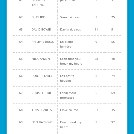
61
MODERN
Jet airliner
2
97
TALKING
62
BILLY IDOL
Sweet sixteen
2
75
63
DAVID BOWIE
Day-in day-out
11
51
64
PHILIPPE RUSSO
En pleine
9
55
lumière
65
NICK KAMEN
Each time you
28
48
break my heart
66
ROBERT FAREL
Les petits
3
74
boudins
67
CERISE FERRIÉ
Lendemain
5
69
promesse
68
TINA CHARLES
I love to love
21
45
69
DEN HARROW
Don't break my
3
92
heart