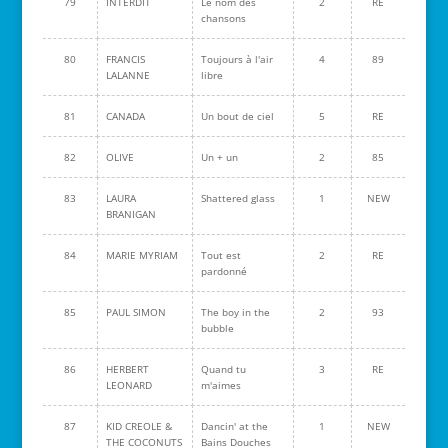
79
INTERDIT
Le nom des
2
RE
chansons
80
FRANCIS
Toujours à l'air
4
89
LALANNE
libre
81
CANADA
Un bout de ciel
5
RE
82
OLIVE
Un + un
2
85
83
LAURA
Shattered glass
1
NEW
BRANIGAN
84
MARIE MYRIAM
Tout est
2
RE
pardonné
85
PAUL SIMON
The boy in the
2
93
bubble
86
HERBERT
Quand tu
3
RE
LEONARD
m'aimes
87
KID CREOLE &
Dancin' at the
1
NEW
THE COCONUTS
Bains Douches