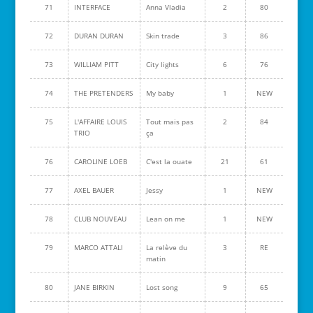
71
INTERFACE
Anna Vladia
2
80
72
DURAN DURAN
Skin trade
3
86
73
WILLIAM PITT
City lights
6
76
74
THE PRETENDERS
My baby
1
NEW
75
L'AFFAIRE LOUIS
Tout mais pas
2
84
TRIO
ça
76
CAROLINE LOEB
C'est la ouate
21
61
77
AXEL BAUER
Jessy
1
NEW
78
CLUB NOUVEAU
Lean on me
1
NEW
79
MARCO ATTALI
La relève du
3
RE
matin
80
JANE BIRKIN
Lost song
9
65