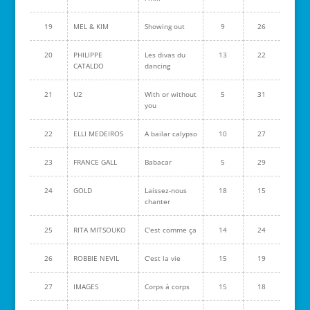
19
MEL & KIM
Showing out
9
26
20
PHILIPPE
Les divas du
13
22
CATALDO
dancing
21
U2
With or without
5
31
you
22
ELLI MEDEIROS
A bailar calypso
10
27
23
FRANCE GALL
Babacar
5
29
24
GOLD
Laissez-nous
18
15
chanter
25
RITA MITSOUKO
C'est comme ça
14
24
26
ROBBIE NEVIL
C'est la vie
15
19
27
IMAGES
Corps à corps
15
18