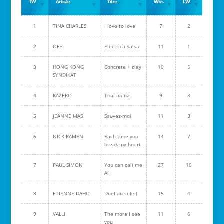
TW
Artiste
Titre
Wks
LW
1
TINA CHARLES
I love to love
7
2
2
OFF
Electrica salsa
11
1
3
HONG KONG
Concrete + clay
10
5
SYNDIKAT
4
KAZERO
Thaï na na
9
8
5
JEANNE MAS
Sauvez-moi
11
3
6
NICK KAMEN
Each time you
14
7
break my heart
7
PAUL SIMON
You can call me
27
10
Al
8
ETIENNE DAHO
Duel au soleil
15
4
9
VALLI
The more I see
11
6
you