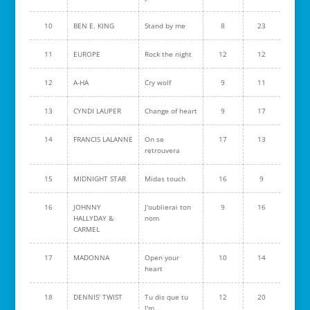
10
BEN E. KING
Stand by me
8
23
11
EUROPE
Rock the night
12
12
12
A-HA
Cry wolf
9
11
13
CYNDI LAUPER
Change of heart
9
17
14
FRANCIS LALANNE
On se
17
13
retrouvera
15
MIDNIGHT STAR
Midas touch
16
9
16
JOHNNY
J'oublierai ton
9
16
HALLYDAY &
nom
CARMEL
17
MADONNA
Open your
10
14
heart
18
DENNIS' TWIST
Tu dis que tu
12
20
l'm...