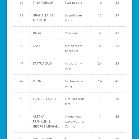
37
TINA TURNER
Two people
10
38
38
GRAZIELLA DE
Le pull-over
12
39
MICHELE
blanc
39
BASIA
Promises
4
41
40
ZAAK
Mouvement
5
53
perpétuel
41
STATUS QUO
In the army
24
28
now
42
PIJON
Cache-cache
14
45
party
43
FRANCIS CABREL
Il faudra leur
11
48
dire
44
ARETHA
I knew you
11
25
FRANKLIN &
were waiting
GEORGE MICHAEL
(for me)