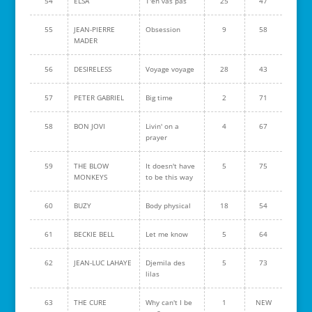
54
ELSA
T'en vas pas
25
47
55
JEAN-PIERRE
Obsession
9
58
MADER
56
DESIRELESS
Voyage voyage
28
43
57
PETER GABRIEL
Big time
2
71
58
BON JOVI
Livin' on a
4
67
prayer
59
THE BLOW
It doesn't have
5
75
MONKEYS
to be this way
60
BUZY
Body physical
18
54
61
BECKIE BELL
Let me know
5
64
62
JEAN-LUC LAHAYE
Djemila des
5
73
lilas
63
THE CURE
Why can't I be
1
NEW