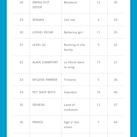
28
SWING OUT
Breakout
12
30
SISTER
29
SPAGNA
Call me
3
33
30
LIONEL RICHIE
Ballerina girl
11
35
31
LEVEL 42
Running in the
9
32
family
32
ALAIN CHAMFORT
La fièvre dans
17
21
le sang
33
MYLENE FARMER
Tristana
5
36
34
PET SHOP BOYS
Suburbia
10
40
35
GENESIS
Land of
12
37
confusion
36
PRINCE
Sign o' the
7
44
times