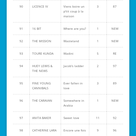
90
LICENCE IV
Viens boire un
3
87
p'tit coup à la
maison
91
16 BIT
Where are you?
1
NEW
92
THE MISSION
Wasteland
1
NEW
93
TOURE KUNDA
Wadini
5
RE
94
HUEY LEWIS &
Jacob's ladder
2
97
THE NEWS
95
FINE YOUNG
Ever fallen in
3
89
CANNIBALS
love
96
THE CARAVAN
Somewhere in
1
NEW
Arabia
97
ANITA BAKER
Sweet love
11
92
98
CATHERINE LARA
Encore une fois
9
96