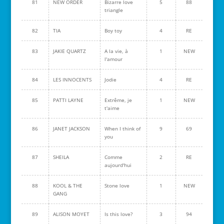
81
NEW ORDER
Bizarre love
5
88
triangle
82
TIA
Boy toy
4
RE
83
JAKIE QUARTZ
A la vie, à
1
NEW
l'amour
84
LES INNOCENTS
Jodie
4
RE
85
PATTI LAYNE
Extrême, je
1
NEW
t'aime
86
JANET JACKSON
When I think of
9
69
you
87
SHEILA
Comme
2
RE
aujourd'hui
88
KOOL & THE
Stone love
1
NEW
GANG
89
ALISON MOYET
Is this love?
3
94