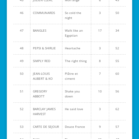
45
JULIEN CLERC
Mon ange
6
49
46
COMMUNARDS
So cold the
3
50
night
47
BANGLES
Walk like an
17
34
Egyptian
48
PEPSI & SHIRLIE
Heartache
3
52
49
SIMPLY RED
The right thing
8
55
50
JEAN-LOUIS
Plâtre et
7
60
AUBERT & KO
ciment
51
GREGORY
Shake you
10
56
ABBOTT
down
52
BARCLAY JAMES
He said love
3
62
HARVEST
53
CARTE DE SEJOUR
Douce France
9
57