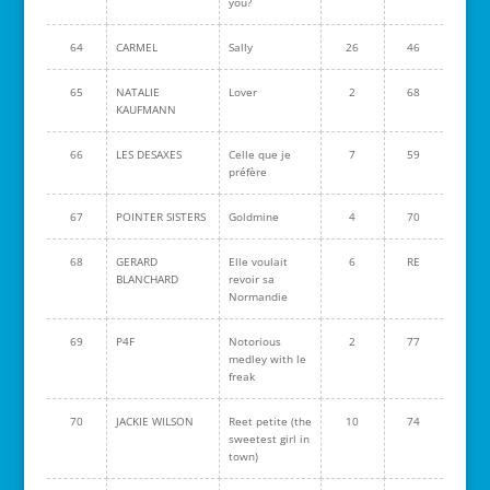
you?
64
CARMEL
Sally
26
46
65
NATALIE
Lover
2
68
KAUFMANN
66
LES DESAXES
Celle que je
7
59
préfère
67
POINTER SISTERS
Goldmine
4
70
68
GERARD
Elle voulait
6
RE
BLANCHARD
revoir sa
Normandie
69
P4F
Notorious
2
77
medley with le
freak
70
JACKIE WILSON
Reet petite (the
10
74
sweetest girl in
town)