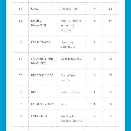
51
KANO
Another life
9
53
52
DANIEL
Pour la femme
6
57
BALAVOINE
veuve qui
s'éveille
53
PAT BENATAR
Love is a
3
89
battlefield
54
SIOUXSIE & THE
Dear prudence
3
72
BANSHEES
55
DEPECHE MODE
Everything
2
62
counts
56
UB40
Red red wine
3
63
57
LAURENT VOULY
Liebe
3
61
58
ENDGAMES
Waiting for
5
59
another chance