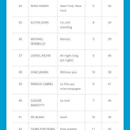
34
NINA HAGEN
New York, New
9
36
York
35
ELTON JOHN
I'm still
8
34
standing
36
MICHAEL
Maniac
5
39
SEMBELLO
37
LIONEL RICHIE
All night long
5
40
(all night)
38
CHAZ JANKEL
Without you
10
38
39
FRANCIS CABREL
La fille qui
9
41
m'accompagne
40
CLAUDE
Le rital
7
46
BARZOTTI
41
DE BLANC
Hush
16
30
42
TEARS FOR FEARS
Pale shelter
11
42