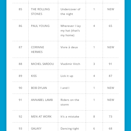
85
THE ROLLING
Undercover of
1
NEW
STONES
the night
86
PAUL YOUNG
Wherever I lay
4
65
my hat (that's
my home)
87
CORINNE
Vivre à deux
1
NEW
HERMES
88
MICHEL SARDOU
Vladimir Ilitch
3
91
89
KISS
Lick it up
4
87
90
BOB DYLAN
I and I
1
NEW
91
ANNABEL LAMB
Riders on the
1
NEW
storm
92
MEN AT WORK
It's a mistake
8
73
93
GALAXY
Dancing tight
6
68