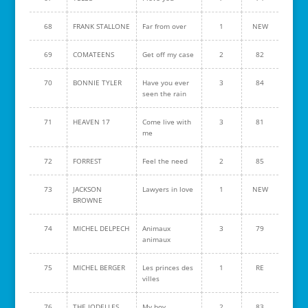
68
FRANK STALLONE
Far from over
1
NEW
69
COMATEENS
Get off my case
2
82
70
BONNIE TYLER
Have you ever
3
84
seen the rain
71
HEAVEN 17
Come live with
3
81
me
72
FORREST
Feel the need
2
85
73
JACKSON
Lawyers in love
1
NEW
BROWNE
74
MICHEL DELPECH
Animaux
3
79
animaux
75
MICHEL BERGER
Les princes des
1
RE
villes
76
THE JODELLES
My boy
2
83