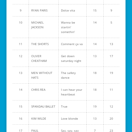
9
RYAN PARIS
Dolce vita
15
9
10
MICHAEL
Wanna be
14
5
JACKSON
startin'
somethin'
11
THE SHORTS
Comment ça va
14
13
12
OLIVER
Get down
13
17
CHEATHAM
saturday night
13
MEN WITHOUT
The safety
18
19
HATS
dance
14
CHRIS REA
I can hear your
18
11
heartbeat
15
SPANDAU BALLET
True
19
12
16
KIM WILDE
Love blonde
13
20
17
PAUL
Say, say, say
7
23