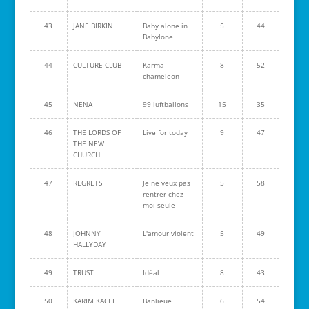
43
JANE BIRKIN
Baby alone in
5
44
Babylone
44
CULTURE CLUB
Karma
8
52
chameleon
45
NENA
99 luftballons
15
35
46
THE LORDS OF
Live for today
9
47
THE NEW
CHURCH
47
REGRETS
Je ne veux pas
5
58
rentrer chez
moi seule
48
JOHNNY
L'amour violent
5
49
HALLYDAY
49
TRUST
Idéal
8
43
50
KARIM KACEL
Banlieue
6
54