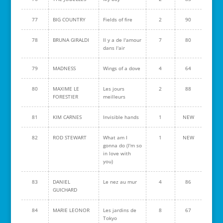
77
BIG COUNTRY
Fields of fire
2
90
78
BRUNA GIRALDI
Il y a de l'amour
7
80
dans l'air
79
MADNESS
Wings of a dove
4
64
80
MAXIME LE
Les jours
2
88
FORESTIER
meilleurs
81
KIM CARNES
Invisible hands
1
NEW
82
ROD STEWART
What am I
1
NEW
gonna do (I'm so
in love with
you)
83
DANIEL
Le nez au mur
4
86
GUICHARD
84
MARIE LEONOR
Les jardins de
8
67
Tokyo