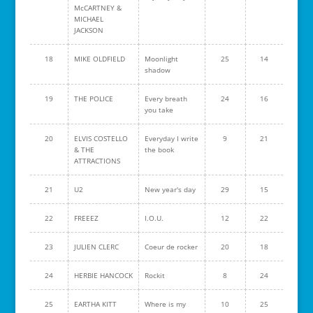
McCARTNEY &
MICHAEL
JACKSON
18
MIKE OLDFIELD
Moonlight
25
14
shadow
19
THE POLICE
Every breath
24
16
you take
20
ELVIS COSTELLO
Everyday I write
9
21
& THE
the book
ATTRACTIONS
21
U2
New year's day
29
15
22
FREEEZ
I.O.U.
12
22
23
JULIEN CLERC
Coeur de rocker
20
18
24
HERBIE HANCOCK
Rockit
8
24
25
EARTHA KITT
Where is my
10
25