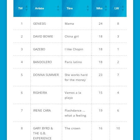
TW
Artiste
Titre
Wks
LW
1
GENESIS
Mama
24
8
2
DAVID BOWIE
China girl
18
3
3
GAZEBO
I like Chopin
18
1
4
BANDOLERO
Paris latino
18
2
5
DONNA SUMMER
She works hard
23
7
for the money
6
RIGHEIRA
Vamos a la
15
4
playa
7
IRENE CARA
Flashdance ...
19
6
what a feeling
8
GARY BYRD &
The crown
16
10
THE G.B.
EXPERIENCE