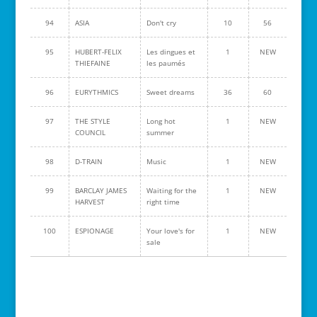
94
ASIA
Don't cry
10
56
95
HUBERT-FELIX
Les dingues et
1
NEW
THIEFAINE
les paumés
96
EURYTHMICS
Sweet dreams
36
60
97
THE STYLE
Long hot
1
NEW
COUNCIL
summer
98
D-TRAIN
Music
1
NEW
99
BARCLAY JAMES
Waiting for the
1
NEW
HARVEST
right time
100
ESPIONAGE
Your love's for
1
NEW
sale