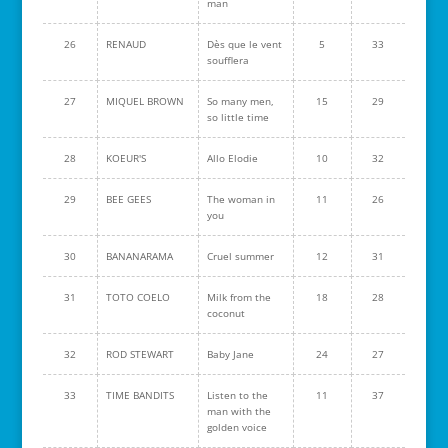
man
26
RENAUD
Dès que le vent
5
33
soufflera
27
MIQUEL BROWN
So many men,
15
29
so little time
28
KOEUR'S
Allo Elodie
10
32
29
BEE GEES
The woman in
11
26
you
30
BANANARAMA
Cruel summer
12
31
31
TOTO COELO
Milk from the
18
28
coconut
32
ROD STEWART
Baby Jane
24
27
33
TIME BANDITS
Listen to the
11
37
man with the
golden voice