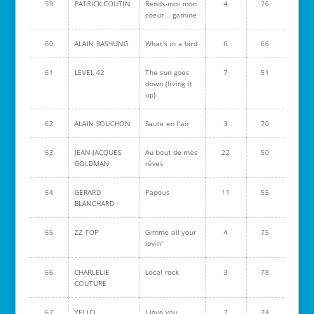
59
PATRICK COUTIN
Rends-moi mon
4
76
coeur... gamine
60
ALAIN BASHUNG
What's in a bird
6
66
61
LEVEL 42
The sun goes
7
51
down (living it
up)
62
ALAIN SOUCHON
Saute en l'air
3
70
63
JEAN-JACQUES
Au bout de mes
22
50
GOLDMAN
rêves
64
GERARD
Papous
11
55
BLANCHARD
65
ZZ TOP
Gimme all your
4
75
lovin'
66
CHARLELIE
Local rock
3
78
COUTURE
67
YELLO
I love you
7
74