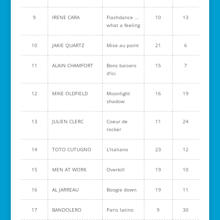
9
IRENE CARA
Flashdance ...
10
13
what a feeling
10
JAKIE QUARTZ
Mise au point
21
6
11
ALAIN CHAMFORT
Bons baisers
15
7
d'ici
12
MIKE OLDFIELD
Moonlight
16
19
shadow
13
JULIEN CLERC
Coeur de
11
24
rocker
14
TOTO CUTUGNO
L'italiano
23
12
15
MEN AT WORK
Overkill
19
10
16
AL JARREAU
Boogie down
19
11
17
BANDOLERO
Paris latino
9
30