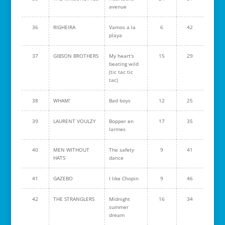
avenue
36
RIGHEIRA
Vamos a la
6
42
playa
37
GIBSON BROTHERS
My heart's
15
29
beating wild
(tic tac tic
tac)
38
WHAM!
Bad boys
12
25
39
LAURENT VOULZY
Bopper en
17
35
larmes
40
MEN WITHOUT
The safety
9
41
HATS
dance
41
GAZEBO
I like Chopin
9
46
42
THE STRANGLERS
Midnight
16
34
summer
dream