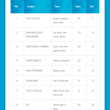
TW
Artiste
Titre
Wks
LW
1
THE POLICE
Every breath
15
1
you take
2
JEAN-JACQUES
Au bout de
13
4
GOLDMAN
mes rêves
3
CROCODILE HARRIS
Give me the
20
8
good news
4
EURYTHMICS
Sweet dreams
27
2
5
ROD STEWART
Baby Jane
15
3
6
ICEHOUSE
Hey little girl
21
5
7
TOTO COELO
Milk from the
9
9
coconut
8
U2
New year's
20
22
day