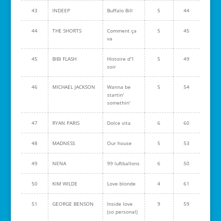
43
INDEEP
Buffalo Bill
5
44
44
THE SHORTS
Comment ça
5
45
va
45
BIBI FLASH
Histoire d'1
5
49
soir
46
MICHAEL JACKSON
Wanna be
5
54
startin'
somethin'
47
RYAN PARIS
Dolce vita
6
60
48
MADNESS
Our house
5
53
49
NENA
99 luftballons
6
50
50
KIM WILDE
Love blonde
4
61
51
GEORGE BENSON
Inside love
9
59
(so personal)