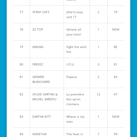
77
STRAY CATS
(She's) sexy
2
79
and 17
78
ZZ TOP
Gimme all
1
NEW
your lovin'
79
KANSAS
Fight fire with
1
RE
fire
80
FREEEZ
I.O.U.
3
81
81
GERARD
Papous
2
83
BLANCHARD
82
SYLVIE VARTAN &
La première
12
47
MICHEL SARDOU
fois qu'on
s'aimera
83
EARTHA KITT
Where is my
1
NEW
man
84
AGNETHA
The heat is
7
99