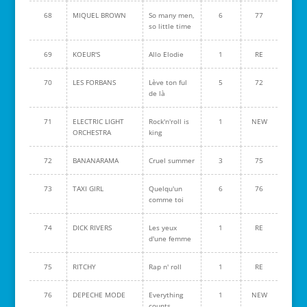
68
MIQUEL BROWN
So many men,
6
77
so little time
69
KOEUR'S
Allo Elodie
1
RE
70
LES FORBANS
Lève ton ful
5
72
de là
71
ELECTRIC LIGHT
Rock'n'roll is
1
NEW
ORCHESTRA
king
72
BANANARAMA
Cruel summer
3
75
73
TAXI GIRL
Quelqu'un
6
76
comme toi
74
DICK RIVERS
Les yeux
1
RE
d'une femme
75
RITCHY
Rap n' roll
1
RE
76
DEPECHE MODE
Everything
1
NEW
counts