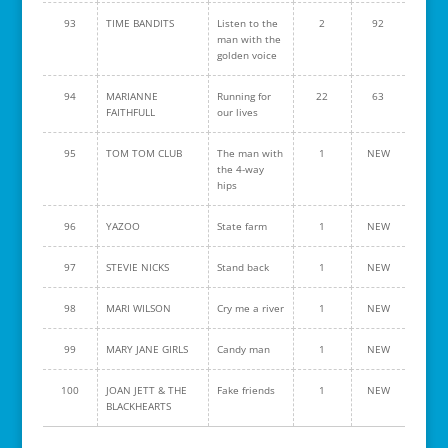
93
TIME BANDITS
Listen to the
2
92
man with the
golden voice
94
MARIANNE
Running for
22
63
FAITHFULL
our lives
95
TOM TOM CLUB
The man with
1
NEW
the 4-way
hips
96
YAZOO
State farm
1
NEW
97
STEVIE NICKS
Stand back
1
NEW
98
MARI WILSON
Cry me a river
1
NEW
99
MARY JANE GIRLS
Candy man
1
NEW
100
JOAN JETT & THE
Fake friends
1
NEW
BLACKHEARTS