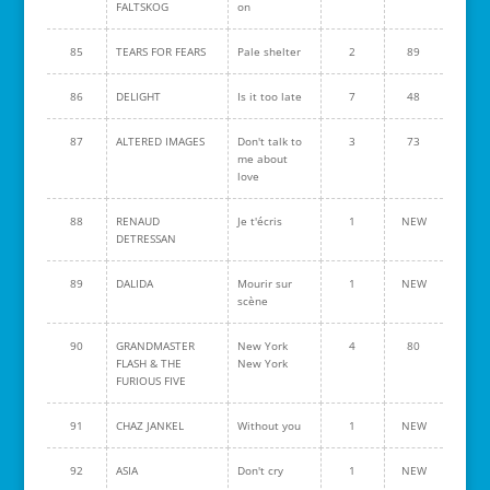
FALTSKOG
on
85
TEARS FOR FEARS
Pale shelter
2
89
86
DELIGHT
Is it too late
7
48
87
ALTERED IMAGES
Don't talk to
3
73
me about
love
88
RENAUD
Je t'écris
1
NEW
DETRESSAN
89
DALIDA
Mourir sur
1
NEW
scène
90
GRANDMASTER
New York
4
80
FLASH & THE
New York
FURIOUS FIVE
91
CHAZ JANKEL
Without you
1
NEW
92
ASIA
Don't cry
1
NEW