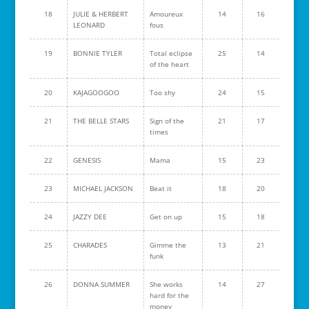
18
JULIE & HERBERT
Amoureux
14
16
LEONARD
fous
19
BONNIE TYLER
Total eclipse
25
14
of the heart
20
KAJAGOOGOO
Too shy
24
15
21
THE BELLE STARS
Sign of the
21
17
times
22
GENESIS
Mama
15
23
23
MICHAEL JACKSON
Beat it
18
20
24
JAZZY DEE
Get on up
15
18
25
CHARADES
Gimme the
13
21
funk
26
DONNA SUMMER
She works
14
27
hard for the
money