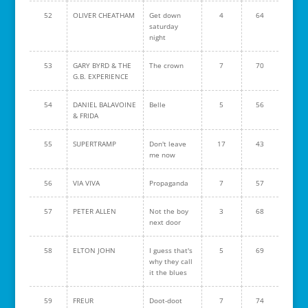
52
OLIVER CHEATHAM
Get down
4
64
saturday
night
53
GARY BYRD & THE
The crown
7
70
G.B. EXPERIENCE
54
DANIEL BALAVOINE
Belle
5
56
& FRIDA
55
SUPERTRAMP
Don't leave
17
43
me now
56
VIA VIVA
Propaganda
7
57
57
PETER ALLEN
Not the boy
3
68
next door
58
ELTON JOHN
I guess that's
5
69
why they call
it the blues
59
FREUR
Doot-doot
7
74