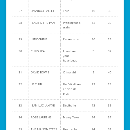
27
SPANDAU BALLET
True
10
33
28
FLASH & THE PAN
Waiting for a
12
36
train
29
INDOCHINE
L'aventurier
30
26
30
CHRIS REA
I can hear
9
32
your
heartbeat
31
DAVID BOWIE
China girl
9
40
32
LE CLUB
Un fait divers
23
28
et rien de
plus
33
JEAN-LUC LAHAYE
Décibelle
13
39
34
ROSE LAURENS
Mamy Yoko
14
37
35
THE MAISONETTES
Heartache
24
31