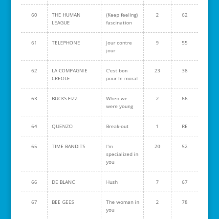
60
THE HUMAN
(Keep feeling)
2
62
LEAGUE
fascination
61
TELEPHONE
Jour contre
9
55
jour
62
LA COMPAGNIE
C'est bon
23
38
CREOLE
pour le moral
63
BUCKS FIZZ
When we
2
66
were young
64
QUENZO
Break-out
1
RE
65
TIME BANDITS
I'm
20
52
specialized in
you
66
DE BLANC
Hush
7
67
67
BEE GEES
The woman in
2
78
you