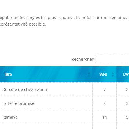
popularité des singles les plus écoutés et vendus sur une semaine. I
présentativité possible.
Rechercher:
Titre
Wks
LW
Du côté de chez Swann
7
2
La terre promise
8
3
Ramaya
14
5