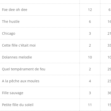
Foe dee oh dee
12
6
The hustle
6
1
Chicago
3
2
Cette fille c'était moi
2
3
Dolannes melodie
10
1
Quel tempérament de feu
2
2
A la pêche aux moules
4
2
Fille sauvage
3
3
Petite fille du soleil
11
1