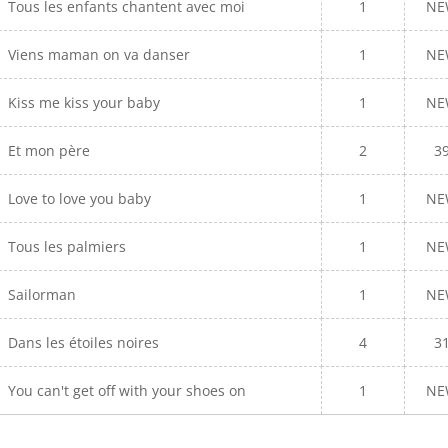
Tous les enfants chantent avec moi
1
NE
Viens maman on va danser
1
NE
Kiss me kiss your baby
1
NE
Et mon père
2
3
Love to love you baby
1
NE
Tous les palmiers
1
NE
Sailorman
1
NE
Dans les étoiles noires
4
3
You can't get off with your shoes on
1
NE