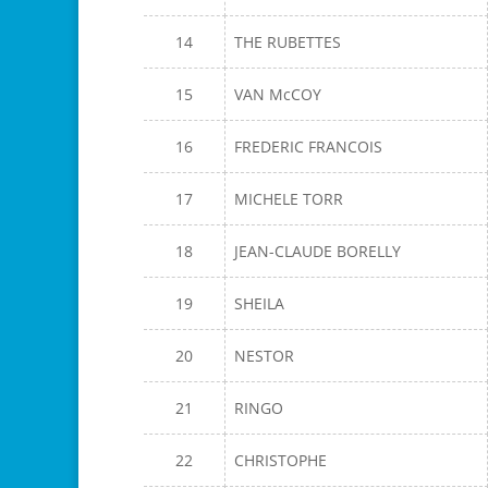
14
THE RUBETTES
15
VAN McCOY
16
FREDERIC FRANCOIS
17
MICHELE TORR
18
JEAN-CLAUDE BORELLY
19
SHEILA
20
NESTOR
21
RINGO
22
CHRISTOPHE