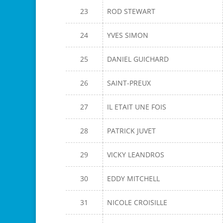
23
ROD STEWART
24
YVES SIMON
25
DANIEL GUICHARD
26
SAINT-PREUX
27
IL ETAIT UNE FOIS
28
PATRICK JUVET
29
VICKY LEANDROS
30
EDDY MITCHELL
31
NICOLE CROISILLE