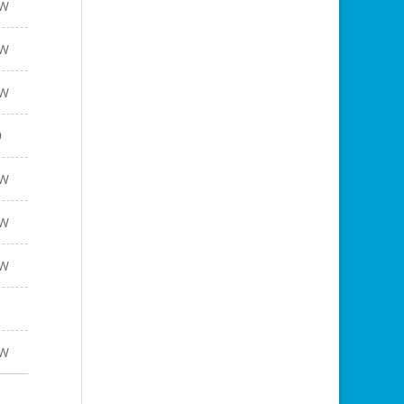
W
W
W
9
W
W
W
1
W