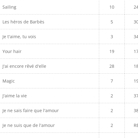
Sailing
10
2
Les héros de Barbès
5
3
Je t'aime, tu vois
3
3
Your hair
19
1
J'ai encore rêvé d'elle
28
1
Magic
7
1
J'aime la vie
2
3
Je ne sais faire que l'amour
2
3
Je ne suis que de l'amour
2
R