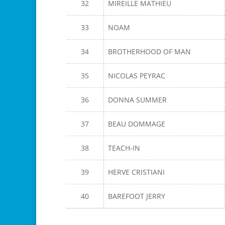
32
MIREILLE MATHIEU
33
NOAM
34
BROTHERHOOD OF MAN
35
NICOLAS PEYRAC
36
DONNA SUMMER
37
BEAU DOMMAGE
38
TEACH-IN
39
HERVE CRISTIANI
40
BAREFOOT JERRY