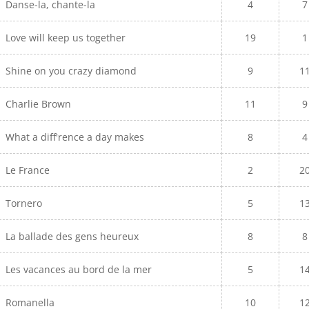
Danse-la, chante-la
4
7
Love will keep us together
19
1
Shine on you crazy diamond
9
1
Charlie Brown
11
9
What a diff'rence a day makes
8
4
Le France
2
2
Tornero
5
1
La ballade des gens heureux
8
8
Les vacances au bord de la mer
5
1
Romanella
10
1