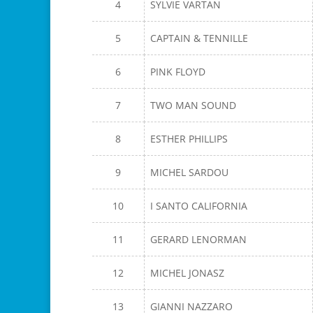
4
SYLVIE VARTAN
5
CAPTAIN & TENNILLE
6
PINK FLOYD
7
TWO MAN SOUND
8
ESTHER PHILLIPS
9
MICHEL SARDOU
10
I SANTO CALIFORNIA
11
GERARD LENORMAN
12
MICHEL JONASZ
13
GIANNI NAZZARO