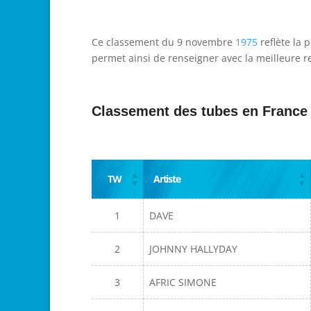
Ce classement du 9 novembre
1975
reflète la 
permet ainsi de renseigner avec la meilleure re
Classement des tubes en France
TW
Artiste
1
DAVE
2
JOHNNY HALLYDAY
3
AFRIC SIMONE