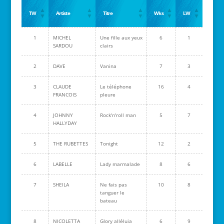
TW
Artiste
Titre
Wks
LW
1
MICHEL
Une fille aux yeux
6
1
SARDOU
clairs
2
DAVE
Vanina
7
3
3
CLAUDE
Le téléphone
16
4
FRANCOIS
pleure
4
JOHNNY
Rock'n'roll man
5
7
HALLYDAY
5
THE RUBETTES
Tonight
12
2
6
LABELLE
Lady marmalade
8
6
7
SHEILA
Ne fais pas
10
8
tanguer le
bateau
8
NICOLETTA
Glory alléluia
6
9