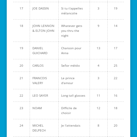
17
JOE DASSIN
Si tu t'appelles
3
19
mélancolie
18
JOHN LENNON
Whatever gets
9
14
& ELTON JOHN
you thru the
night
19
DANIEL
Chanson pour
13
17
GUICHARD
Anna
20
CARLOS
Señor météo
4
25
21
FRANCOIS
Le prince
3
22
VALERY
d'amour
22
LEO SAYER
Long tall glasses
11
16
23
NOAM
Difficile de
12
18
choisir
24
MICHEL
Je l'attendais
8
20
DELPECH