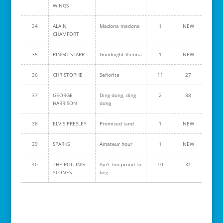
WINGS
34
ALAIN
Madona madona
1
NEW
CHAMFORT
35
RINGO STARR
Goodnight Vienna
1
NEW
36
CHRISTOPHE
Señorita
11
27
37
GEORGE
Ding dong, ding
2
38
HARRISON
dong
38
ELVIS PRESLEY
Promised land
1
NEW
39
SPARKS
Amateur hour
1
NEW
40
THE ROLLING
Ain't too proud to
10
31
STONES
beg