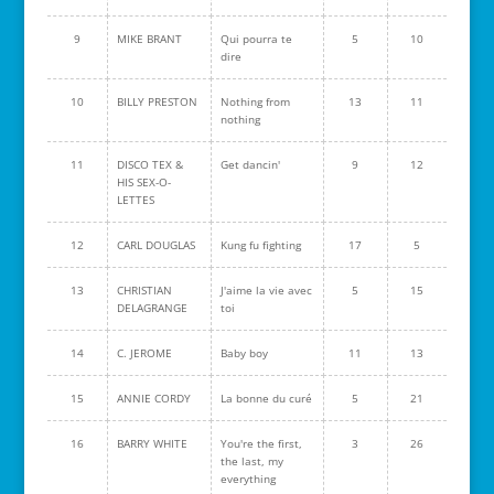
9
MIKE BRANT
Qui pourra te
5
10
dire
10
BILLY PRESTON
Nothing from
13
11
nothing
11
DISCO TEX &
Get dancin'
9
12
HIS SEX-O-
LETTES
12
CARL DOUGLAS
Kung fu fighting
17
5
13
CHRISTIAN
J'aime la vie avec
5
15
DELAGRANGE
toi
14
C. JEROME
Baby boy
11
13
15
ANNIE CORDY
La bonne du curé
5
21
16
BARRY WHITE
You're the first,
3
26
the last, my
everything