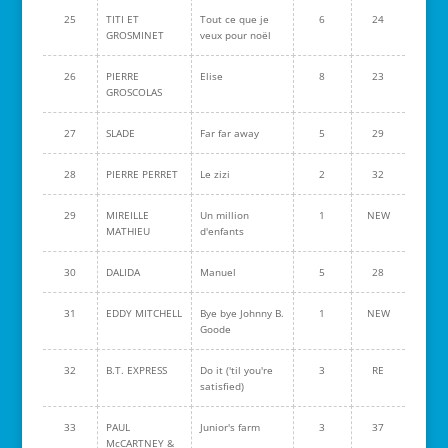
25
TITI ET
Tout ce que je
6
24
GROSMINET
veux pour noël
26
PIERRE
Elise
8
23
GROSCOLAS
27
SLADE
Far far away
5
29
28
PIERRE PERRET
Le zizi
2
32
29
MIREILLE
Un million
1
NEW
MATHIEU
d'enfants
30
DALIDA
Manuel
5
28
31
EDDY MITCHELL
Bye bye Johnny B.
1
NEW
Goode
32
B.T. EXPRESS
Do it ('til you're
3
RE
satisfied)
33
PAUL
Junior's farm
3
37
McCARTNEY &