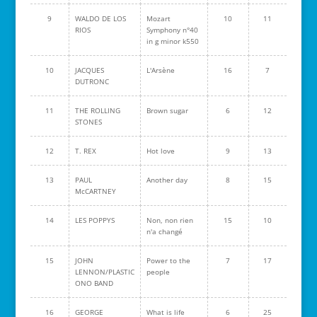
9
WALDO DE LOS
Mozart
10
11
RIOS
Symphony n°40
in g minor k550
10
JACQUES
L'Arsène
16
7
DUTRONC
11
THE ROLLING
Brown sugar
6
12
STONES
12
T. REX
Hot love
9
13
13
PAUL
Another day
8
15
McCARTNEY
14
LES POPPYS
Non, non rien
15
10
n'a changé
15
JOHN
Power to the
7
17
LENNON/PLASTIC
people
ONO BAND
16
GEORGE
What is life
6
25