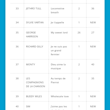
33
JETHRO TULL
Locomotive
2
36
breath
34
SYLVIE VARTAN
Je t'appelle
1
NEW
35
GEORGE
My sweet lord
26
27
HARRISON
36
RICHARD GILLY
Je ne suis pas
1
NEW
un grand
fermier
37
MONTY
Dieu aime la
2
40
musique
38
LES
Au temps de
2
35
COMPAGNONS
Pierrot
DE LA CHANSON
39
BUDDY MILES
Wholesale love
1
NEW
40
SIM
J'aime pas les
1
NEW