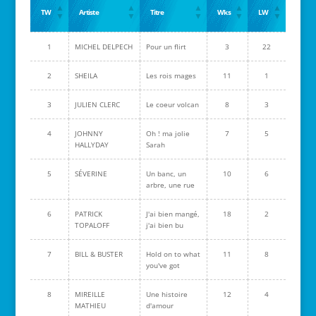
TW
Artiste
Titre
Wks
LW
1
MICHEL DELPECH
Pour un flirt
3
22
2
SHEILA
Les rois mages
11
1
3
JULIEN CLERC
Le coeur volcan
8
3
4
JOHNNY
Oh ! ma jolie
7
5
HALLYDAY
Sarah
5
SÉVERINE
Un banc, un
10
6
arbre, une rue
6
PATRICK
J'ai bien mangé,
18
2
TOPALOFF
j'ai bien bu
7
BILL & BUSTER
Hold on to what
11
8
you've got
8
MIREILLE
Une histoire
12
4
MATHIEU
d'amour