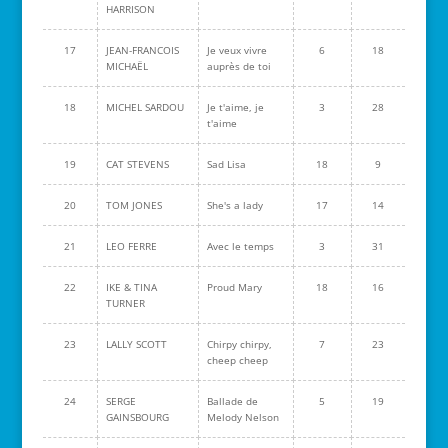
HARRISON
17
JEAN-FRANCOIS
Je veux vivre
6
18
MICHAËL
auprès de toi
18
MICHEL SARDOU
Je t'aime, je
3
28
t'aime
19
CAT STEVENS
Sad Lisa
18
9
20
TOM JONES
She's a lady
17
14
21
LEO FERRE
Avec le temps
3
31
22
IKE & TINA
Proud Mary
18
16
TURNER
23
LALLY SCOTT
Chirpy chirpy,
7
23
cheep cheep
24
SERGE
Ballade de
5
19
GAINSBOURG
Melody Nelson