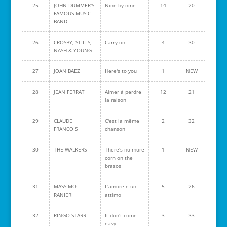
25
JOHN DUMMER'S
Nine by nine
14
20
FAMOUS MUSIC
BAND
26
CROSBY, STILLS,
Carry on
4
30
NASH & YOUNG
27
JOAN BAEZ
Here's to you
1
NEW
28
JEAN FERRAT
Aimer à perdre
12
21
la raison
29
CLAUDE
C'est la même
2
32
FRANCOIS
chanson
30
THE WALKERS
There's no more
1
NEW
corn on the
brasos
31
MASSIMO
L'amore e un
5
26
RANIERI
attimo
32
RINGO STARR
It don't come
3
33
easy