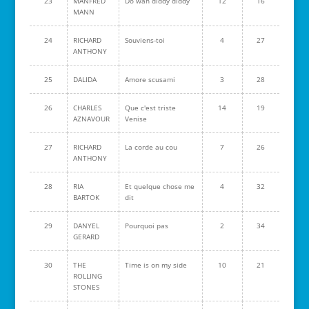
23
MANFRED
Do wah diddy diddy
12
16
MANN
24
RICHARD
Souviens-toi
4
27
ANTHONY
25
DALIDA
Amore scusami
3
28
26
CHARLES
Que c'est triste
14
19
AZNAVOUR
Venise
27
RICHARD
La corde au cou
7
26
ANTHONY
28
RIA
Et quelque chose me
4
32
BARTOK
dit
29
DANYEL
Pourquoi pas
2
34
GERARD
30
THE
Time is on my side
10
21
ROLLING
STONES