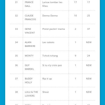
31
FRANCE
Laisse tomber les
17
17
GALL
filles
32
CLAUDE
Donna Donna
10
25
FRANCOIS
33
GENE
Pistol packin' mama
2
37
VINCENT
34
ALAIN
Les sabots
1
NEW
BARRIERE
35
MONTY
Tchick tchang
9
24
36
GUY
Si tu n'y crois pas
1
NEW
MARDEL
37
BUDDY
Rip it up
1
NEW
HOLLY
38
LULU & THE
Shout
1
NEW
LUVVERS