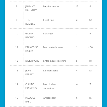
8
JOHNNY
Le pénitencier
15
8
HALLYDAY
9
THE
I feel fine
2
12
BEATLES
10
GILBERT
L'orange
7
9
BECAUD
11
FRANCOISE
Mon amie la rose
1
NEW
HARDY
12
DICK RIVERS
Entre nous c'est fini
5
18
13
JEAN
La montagne
4
13
FERRAT
14
CLAUDE
Les cloches
4
7
FRANCOIS
sonnaient
15
JACQUES
Amsterdam
6
15
BREL