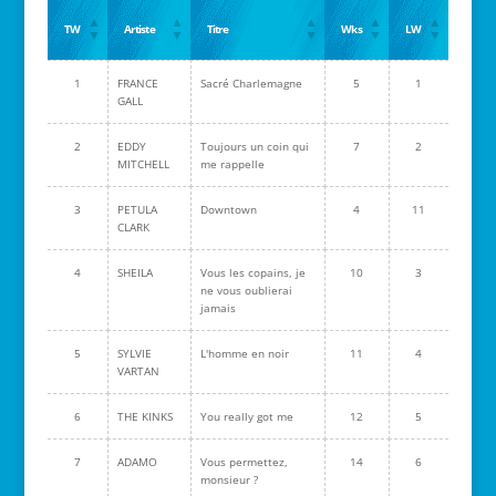
TW
Artiste
Titre
Wks
LW
1
FRANCE
Sacré Charlemagne
5
1
GALL
2
EDDY
Toujours un coin qui
7
2
MITCHELL
me rappelle
3
PETULA
Downtown
4
11
CLARK
4
SHEILA
Vous les copains, je
10
3
ne vous oublierai
jamais
5
SYLVIE
L'homme en noir
11
4
VARTAN
6
THE KINKS
You really got me
12
5
7
ADAMO
Vous permettez,
14
6
monsieur ?