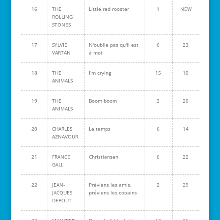
16
THE
Little red rooster
1
NEW
ROLLING
STONES
17
SYLVIE
N'oublie pas qu'il est
6
23
VARTAN
à moi
18
THE
I'm crying
15
10
ANIMALS
19
THE
Boom boom
3
20
ANIMALS
20
CHARLES
Le temps
6
14
AZNAVOUR
21
FRANCE
Christiansen
6
22
GALL
22
JEAN-
Préviens les amis,
2
29
JACQUES
préviens les copains
DEBOUT