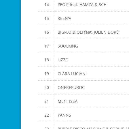
14
ZEG P feat. HAMZA & SCH
15
KEEN'V
16
BIGFLO & OLI feat. JULIEN DORÉ
17
SOOLKING
18
LIZZO
19
CLARA LUCIANI
20
ONEREPUBLIC
21
MENTISSA
22
YANNS
23
PURPLE DISCO MACHINE & SOPHIE A