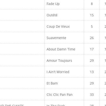
Fade Up
8
Outété
15
Coup De Vieux
5
Suavemente
26
About Damn Time
17
Amour Toujours
29
I Ain't Worried
13
Et Bam
29
Clic Clic Pan Pan
33
ND THE GIANTS
In The Dark
28