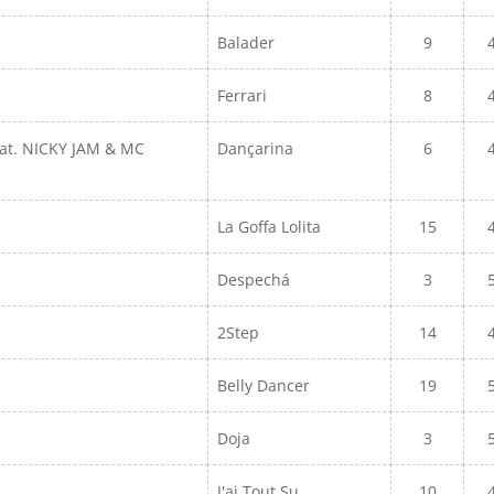
Balader
9
Ferrari
8
at. NICKY JAM & MC
Dançarina
6
La Goffa Lolita
15
Despechá
3
2Step
14
Belly Dancer
19
Doja
3
J'ai Tout Su
10