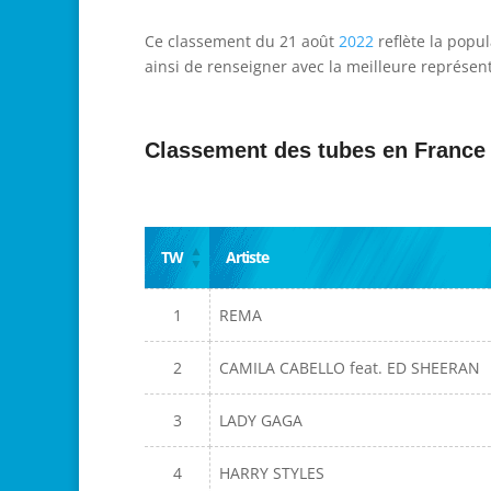
Ce classement du 21 août
2022
reflète la popu
ainsi de renseigner avec la meilleure représent
Classement des tubes en France
TW
Artiste
1
REMA
2
CAMILA CABELLO feat. ED SHEERAN
3
LADY GAGA
4
HARRY STYLES