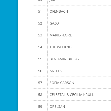
51
OFENBACH
52
GAZO
53
MARIE-FLORE
54
THE WEEKND
55
BENJAMIN BIOLAY
56
ANITTA
57
SOFIA CARSON
58
CELESTAL & CECILIA KRULL
59
ORELSAN