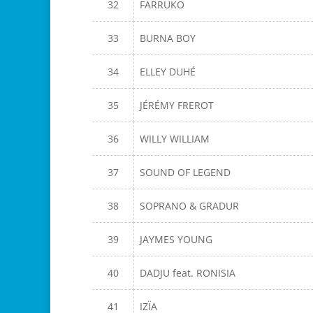
32
FARRUKO
33
BURNA BOY
34
ELLEY DUHÉ
35
JÉRÉMY FREROT
36
WILLY WILLIAM
37
SOUND OF LEGEND
38
SOPRANO & GRADUR
39
JAYMES YOUNG
40
DADJU feat. RONISIA
41
IZÏA