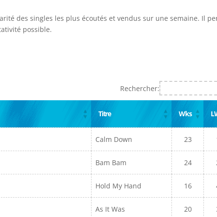
larité des singles les plus écoutés et vendus sur une semaine. Il p
ativité possible.
Rechercher:
Titre
Wks
L
Calm Down
23
Bam Bam
24
Hold My Hand
16
As It Was
20