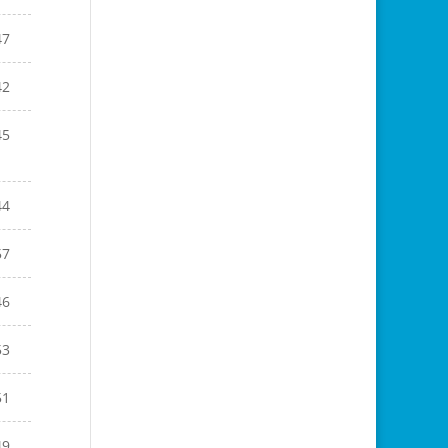
47
42
45
44
57
46
53
51
49