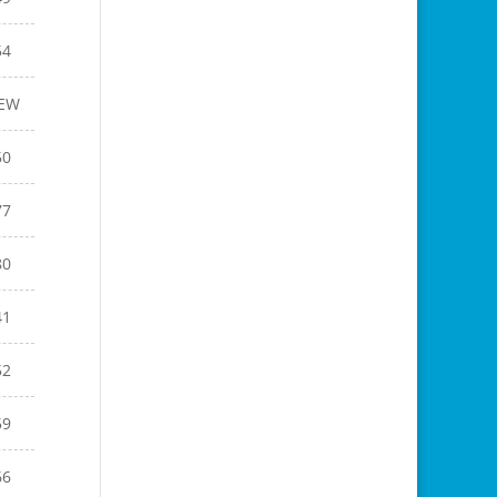
54
EW
50
77
80
41
52
59
66