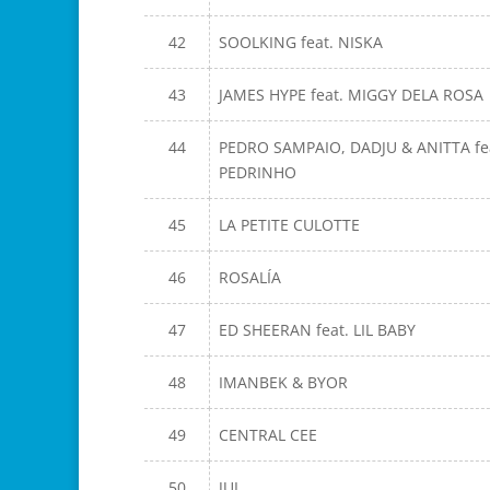
42
SOOLKING feat. NISKA
43
JAMES HYPE feat. MIGGY DELA ROSA
44
PEDRO SAMPAIO, DADJU & ANITTA fe
PEDRINHO
45
LA PETITE CULOTTE
46
ROSALÍA
47
ED SHEERAN feat. LIL BABY
48
IMANBEK & BYOR
49
CENTRAL CEE
50
JUL