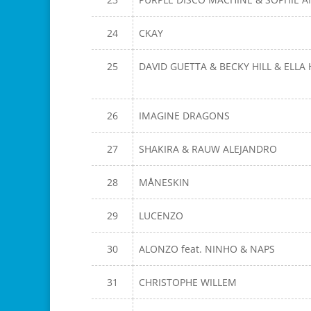
24
CKAY
25
DAVID GUETTA & BECKY HILL & ELL
26
IMAGINE DRAGONS
27
SHAKIRA & RAUW ALEJANDRO
28
MÅNESKIN
29
LUCENZO
30
ALONZO feat. NINHO & NAPS
31
CHRISTOPHE WILLEM