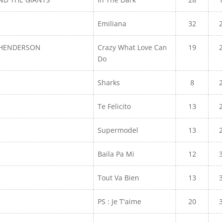
Emiliana
32
A HENDERSON
Crazy What Love Can
19
Do
Sharks
8
Te Felicito
13
Supermodel
13
Baila Pa Mi
12
Tout Va Bien
13
PS : Je T'aime
20