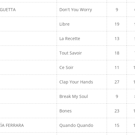
 GUETTA
Don't You Worry
9
Libre
19
La Recette
13
Tout Savoir
18
Ce Soir
11
Clap Your Hands
27
Break My Soul
9
Bones
23
ZÏA FERRARA
Quando Quando
15