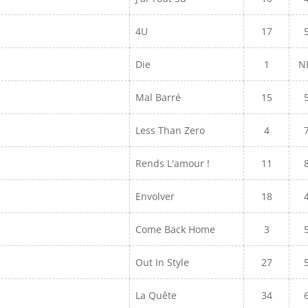
4U
17
Die
1
N
Mal Barré
15
Less Than Zero
4
Rends L'amour !
11
Envolver
18
Come Back Home
3
Out In Style
27
La Quête
34