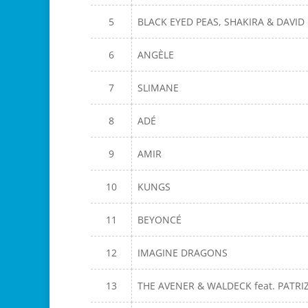
5
BLACK EYED PEAS, SHAKIRA & DAVID
6
ANGÈLE
7
SLIMANE
8
ADÉ
9
AMIR
10
KUNGS
11
BEYONCÉ
12
IMAGINE DRAGONS
13
THE AVENER & WALDECK feat. PATRI