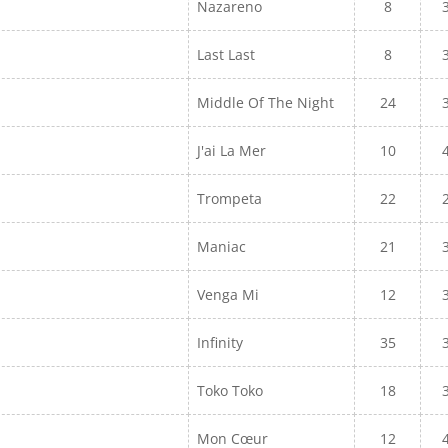
Nazareno
8
Last Last
8
Middle Of The Night
24
J'ai La Mer
10
Trompeta
22
Maniac
21
Venga Mi
12
Infinity
35
Toko Toko
18
Mon Cœur
12