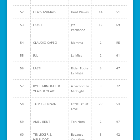
52
GLASS ANIMALS
Heat Waves
14
51
53
HOSHI
J'te
12
69
Pardonne
54
CLAUDIO CAPÉO
Mamma
2
RE
55
JUL
La Miss
2
61
56
LAETI
Rider Toute
9
47
La Night
57
KYLIE MINOGUE &
A Second To
9
72
YEARS & YEARS
Midnight
58
TOM GRENNAN
Little Bit Of
29
54
Love
59
AMEL BENT
Ton Nom
2
97
60
TINLICKER &
Because
5
42
HELSLOOT
You Move