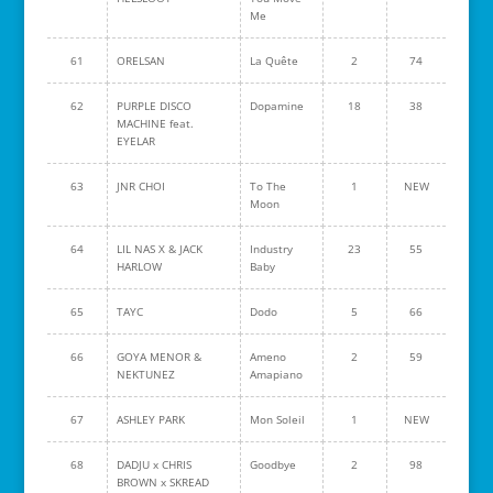
Me
61
ORELSAN
La Quête
2
74
62
PURPLE DISCO
Dopamine
18
38
MACHINE feat.
EYELAR
63
JNR CHOI
To The
1
NEW
Moon
64
LIL NAS X & JACK
Industry
23
55
HARLOW
Baby
65
TAYC
Dodo
5
66
66
GOYA MENOR &
Ameno
2
59
NEKTUNEZ
Amapiano
67
ASHLEY PARK
Mon Soleil
1
NEW
68
DADJU x CHRIS
Goodbye
2
98
BROWN x SKREAD