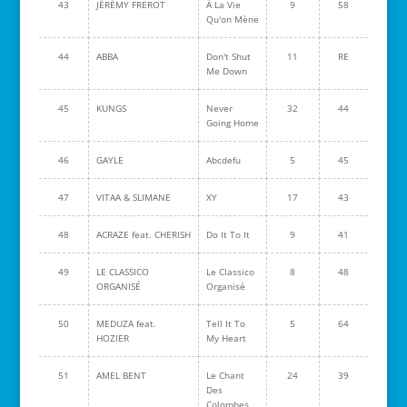
43
JÉRÉMY FREROT
À La Vie
9
58
Qu'on Mène
44
ABBA
Don't Shut
11
RE
Me Down
45
KUNGS
Never
32
44
Going Home
46
GAYLE
Abcdefu
5
45
47
VITAA & SLIMANE
XY
17
43
48
ACRAZE feat. CHERISH
Do It To It
9
41
49
LE CLASSICO
Le Classico
8
48
ORGANISÉ
Organisé
50
MEDUZA feat.
Tell It To
5
64
HOZIER
My Heart
51
AMEL BENT
Le Chant
24
39
Des
Colombes