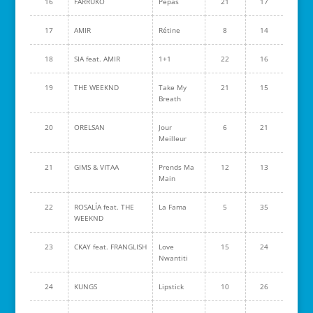
16
FARRUKO
Pepas
21
17
17
AMIR
Rétine
8
14
18
SIA feat. AMIR
1+1
22
16
19
THE WEEKND
Take My
21
15
Breath
20
ORELSAN
Jour
6
21
Meilleur
21
GIMS & VITAA
Prends Ma
12
13
Main
22
ROSALÍA feat. THE
La Fama
5
35
WEEKND
23
CKAY feat. FRANGLISH
Love
15
24
Nwantiti
24
KUNGS
Lipstick
10
26