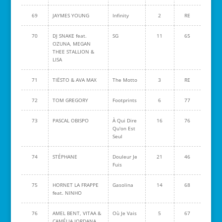
69
JAYMES YOUNG
Infinity
2
RE
70
DJ SNAKE feat.
SG
11
65
OZUNA, MEGAN
THEE STALLION &
LISA
71
TIËSTO & AVA MAX
The Motto
3
RE
72
TOM GREGORY
Footprints
6
77
73
PASCAL OBISPO
À Qui Dire
16
76
Qu'on Est
Seul
74
STÉPHANE
Douleur Je
21
46
Fuis
75
HORNET LA FRAPPE
Gasolina
14
68
feat. NINHO
76
AMEL BENT, VITAA &
Où Je Vais
5
67
CAMÉLIA JORDANA