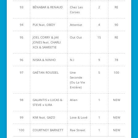
93
BÉNABAR & RENAUD
Chez Les
2
RE
Corses
94
PLK feat. OBOY
Attentat
4
90
95
JOEL CORRY & JAX
Out Out
15
RE
JONES feat. CHARLI
XCX & SAWEETIE
96
NISKA & NINHO
N.I
9
78
97
GAËTAN ROUSSEL
Une
5
100
Seconde
(Ou La Vie
Entière)
98
GALANTIS x LUCAS &
Alien
1
NEW
STEVE x ILIRA
99
KIM feat. GAZO
Love & Lové
1
NEW
100
COURTNEY BARNETT
Rae Street
1
NEW