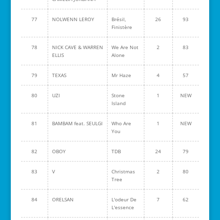
77
NOLWENN LEROY
Brésil,
26
93
Finistère
78
NICK CAVE & WARREN
We Are Not
2
83
ELLIS
Alone
79
TEXAS
Mr Haze
4
57
80
UZI
Stone
1
NEW
Island
81
BAMBAM feat. SEULGI
Who Are
1
NEW
You
82
OBOY
TDB
24
79
83
V
Christmas
2
80
Tree
84
ORELSAN
L'odeur De
7
62
L'essence