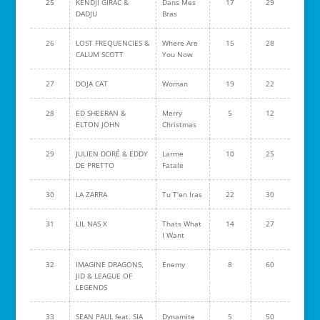
25
KENDJI GIRAC &
Dans Mes
17
29
DADJU
Bras
26
LOST FREQUENCIES &
Where Are
15
28
CALUM SCOTT
You Now
27
DOJA CAT
Woman
19
22
28
ED SHEERAN &
Merry
5
12
ELTON JOHN
Christmas
29
JULIEN DORÉ & EDDY
Larme
10
25
DE PRETTO
Fatale
30
LA ZARRA
Tu T'en Iras
22
30
31
LIL NAS X
Thats What
14
27
I Want
32
IMAGINE DRAGONS,
Enemy
8
60
JID & LEAGUE OF
LEGENDS
33
SEAN PAUL feat. SIA
Dynamite
5
50