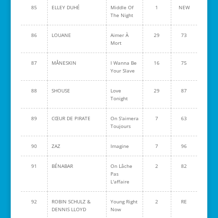
85
ELLEY DUHÉ
Middle Of
1
NEW
The Night
86
LOUANE
Aimer À
29
73
Mort
87
MÅNESKIN
I Wanna Be
16
75
Your Slave
88
SHOUSE
Love
29
87
Tonight
89
CŒUR DE PIRATE
On S'aimera
7
63
Toujours
90
ZAZ
Imagine
7
96
91
BÉNABAR
On Lâche
2
82
Pas
L'affaire
92
ROBIN SCHULZ &
Young Right
2
RE
DENNIS LLOYD
Now