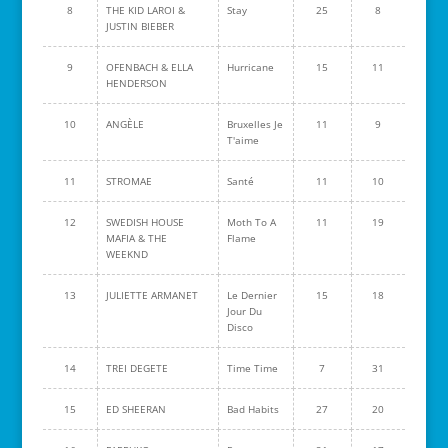
8
THE KID LAROI &
Stay
25
8
JUSTIN BIEBER
9
OFENBACH & ELLA
Hurricane
15
11
HENDERSON
10
ANGÈLE
Bruxelles Je
11
9
T'aime
11
STROMAE
Santé
11
10
12
SWEDISH HOUSE
Moth To A
11
19
MAFIA & THE
Flame
WEEKND
13
JULIETTE ARMANET
Le Dernier
15
18
Jour Du
Disco
14
TREI DEGETE
Time Time
7
31
15
ED SHEERAN
Bad Habits
27
20