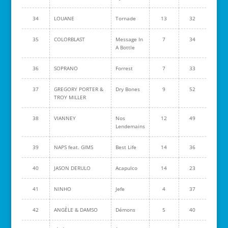
34
LOUANE
Tornade
13
32
35
COLORBLAST
Message In
7
34
A Bottle
36
SOPRANO
Forrest
7
33
37
GREGORY PORTER &
Dry Bones
9
52
TROY MILLER
38
VIANNEY
Nos
12
49
Lendemains
39
NAPS feat. GIMS
Best Life
14
36
40
JASON DERULO
Acapulco
14
23
41
NINHO
Jefe
4
37
42
ANGÈLE & DAMSO
Démons
5
40