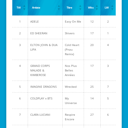
TW
Artiste
Titre
Wks
LW
1
ADELE
Easy On Me
12
2
2
ED SHEERAN
Shivers
17
1
3
ELTON JOHN & DUA
Cold Heart
20
4
LIPA
(Pnau
Remix)
4
GRAND CORPS
Nos Plus
17
3
MALADE &
Belles
KIMBEROSE
Années
5
IMAGINE DRAGONS
Wrecked
25
7
6
COLDPLAY x BTS
My
14
5
Universe
7
CLARA LUCIANI
Respire
27
6
Encore