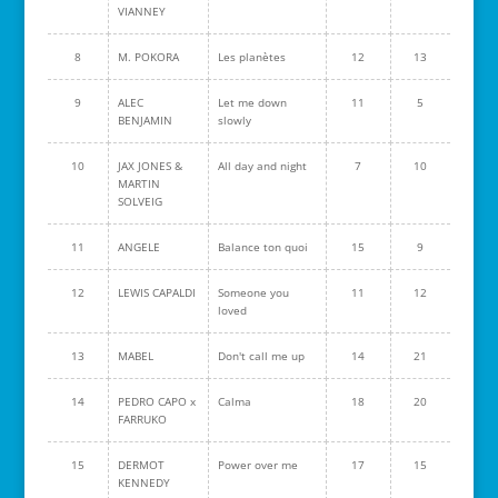
VIANNEY
8
M. POKORA
Les planètes
12
13
9
ALEC
Let me down
11
5
BENJAMIN
slowly
10
JAX JONES &
All day and night
7
10
MARTIN
SOLVEIG
11
ANGELE
Balance ton quoi
15
9
12
LEWIS CAPALDI
Someone you
11
12
loved
13
MABEL
Don't call me up
14
21
14
PEDRO CAPO x
Calma
18
20
FARRUKO
15
DERMOT
Power over me
17
15
KENNEDY