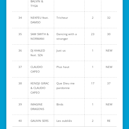
BALVIN &
TYGA
34
NEKFEU feat.
Tricheur
2
32
DAMSO
35
SAM SMITH &
Dancing with a
23
30
NORMANI
stranger
36
DJ KHALED
Just us
1
NEW
feat. SZA
37
CLAUDIO
Plus haut
1
NEW
CAPEO
38
KENDJI GIRAC
Que Dieu me
17
37
& CLAUDIO
pardonne
CAPEO
39
IMAGINE
Birds
1
NEW
DRAGONS
40
GAUVIN SERS
Les oubliés
2
RE