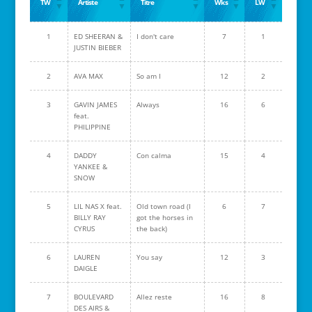
TW
Artiste
Titre
Wks
LW
1
ED SHEERAN &
I don't care
7
1
JUSTIN BIEBER
2
AVA MAX
So am I
12
2
3
GAVIN JAMES
Always
16
6
feat.
PHILIPPINE
4
DADDY
Con calma
15
4
YANKEE &
SNOW
5
LIL NAS X feat.
Old town road (I
6
7
BILLY RAY
got the horses in
CYRUS
the back)
6
LAUREN
You say
12
3
DAIGLE
7
BOULEVARD
Allez reste
16
8
DES AIRS &