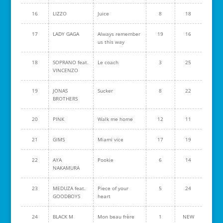
16
LIZZO
Juice
8
18
17
LADY GAGA
Always remember
19
16
us this way
18
SOPRANO feat.
Le coach
3
25
VINCENZO
19
JONAS
Sucker
8
22
BROTHERS
20
PINK
Walk me home
12
11
21
GIMS
Miami vice
17
19
22
AYA
Pookie
6
14
NAKAMURA
23
MEDUZA feat.
Piece of your
5
24
GOODBOYS
heart
24
BLACK M
Mon beau frère
1
NEW