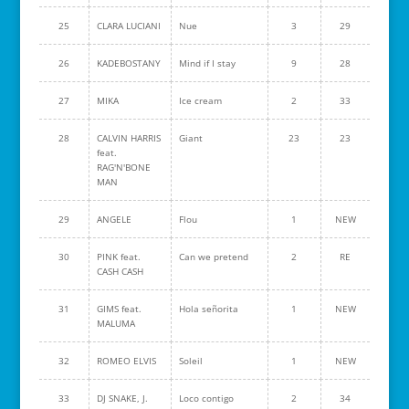
25
CLARA LUCIANI
Nue
3
29
26
KADEBOSTANY
Mind if I stay
9
28
27
MIKA
Ice cream
2
33
28
CALVIN HARRIS
Giant
23
23
feat.
RAG'N'BONE
MAN
29
ANGELE
Flou
1
NEW
30
PINK feat.
Can we pretend
2
RE
CASH CASH
31
GIMS feat.
Hola señorita
1
NEW
MALUMA
32
ROMEO ELVIS
Soleil
1
NEW
33
DJ SNAKE, J.
Loco contigo
2
34