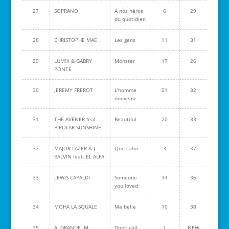
27
SOPRANO
A nos héros
6
29
du quotidien
28
CHRISTOPHE MAE
Les gens
11
31
29
LUM!X & GABRY
Monster
17
26
PONTE
30
JEREMY FREROT
L'homme
21
32
nouveau
31
THE AVENER feat.
Beautiful
20
33
BIPOLAR SUNSHINE
32
MAJOR LAZER & J
Que calor
3
37
BALVIN feat. EL ALFA
33
LEWIS CAPALDI
Someone
34
36
you loved
34
MOHA LA SQUALE
Ma belle
10
38
35
A. GRANDE, M.
Don't call
1
NEW