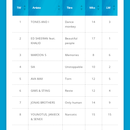
TW
Artiste
Titre
Wks
LW
1
TONES AND I
Dance
14
3
monkey
2
ED SHEERAN feat.
Beautiful
17
1
KHALID
people
3
MAROON 5
Memories
8
6
4
SIA
Unstoppable
10
2
5
AVA MAX
Torn
12
5
6
GIMS & STING
Reste
12
4
7
JONAS BROTHERS
Only human
14
9
8
YOUNOTUS, JANIECK
Narcotic
15
15
& SENEX