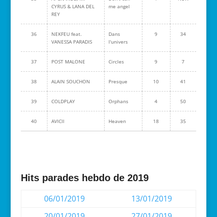
CYRUS & LANA DEL
me angel
REY
36
NEKFEU feat.
Dans
9
34
VANESSA PARADIS
l'univers
37
POST MALONE
Circles
9
7
38
ALAIN SOUCHON
Presque
10
41
39
COLDPLAY
Orphans
4
50
40
AVICII
Heaven
18
35
Hits parades hebdo de 2019
06/01/2019
13/01/2019
20/01/2019
27/01/2019