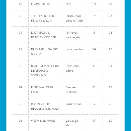
19
CLARA LUCIANI
Nue
24
14
20
THE BLACK EYED
Ritmo (bad
7
24
PEAS x J BALVIN
boys for life)
21
LADY GAGA &
I'll never
8
28
BRADLEY COOPER
love again
22
DJ SNAKE, J. BALVIN
Loco contigo
24
20
& TYGA
23
BLACK M feat. HEUSS
Dans mon
11
21
L'ENFOIRÉ &
délire
SOOLKING
24
PINK feat. CASH
Can we
21
23
CASH
pretend
25
RITON x OLIVER
Turn me on
5
22
HELDENS feat. VULA
26
VITAA & SLIMANE
Ça va, ça
17
30
vient