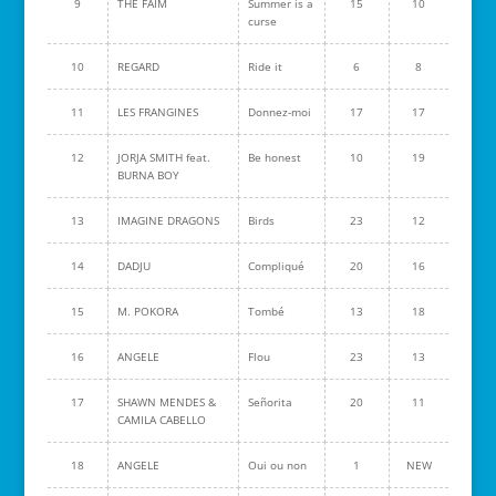
9
THE FAIM
Summer is a
15
10
curse
10
REGARD
Ride it
6
8
11
LES FRANGINES
Donnez-moi
17
17
12
JORJA SMITH feat.
Be honest
10
19
BURNA BOY
13
IMAGINE DRAGONS
Birds
23
12
14
DADJU
Compliqué
20
16
15
M. POKORA
Tombé
13
18
16
ANGELE
Flou
23
13
17
SHAWN MENDES &
Señorita
20
11
CAMILA CABELLO
18
ANGELE
Oui ou non
1
NEW