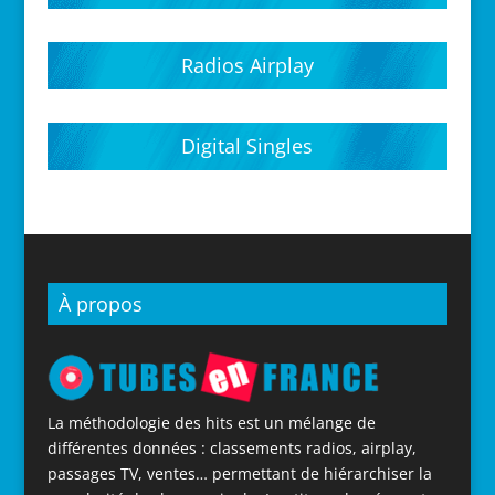
Hits parades 2020
Hits parades 2021
Hits parades 2022
Hits parades 2023
Hits parades 2024
Hits parades 2025
Hits parades 2026
Radios Airplay
Digital Singles
À propos
La méthodologie des hits est un mélange de
différentes données : classements radios, airplay,
passages TV, ventes… permettant de hiérarchiser la