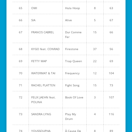
65
OMI
Hula Hoop
8
63
66
SIA
Alive
5
67
67
FRANCIS CABREL
Dur Comme
15
66
Fer
68
KYGO feat. CONRAD
Firestone
37
56
69
FETTY WAP
Trap Queen
22
69
70
WATERMAT & TAI
Frequency
12
104
71
RACHEL PLATTEN
Fight Song
15
73
72
FELIX JAEHN feat.
Book Of Love
3
107
POLINA
73
SANDRA LYNG
Play My
4
116
Drum
74
YOUSSOUPHA
À Cause De
8
89