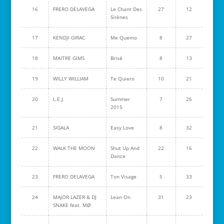
16
FRERO DELAVEGA
Le Chant Des
27
12
Sirènes
17
KENDJI GIRAC
Me Quemo
8
27
18
MAITRE GIMS
Brisé
8
13
19
WILLY WILLIAM
Te Quiero
10
21
20
L.E.J.
Summer
7
26
2015
21
SIGALA
Easy Love
8
32
22
WALK THE MOON
Shut Up And
22
16
Dance
23
FRERO DELAVEGA
Ton Visage
5
33
24
MAJOR LAZER & DJ
Lean On
31
23
SNAKE feat. MØ