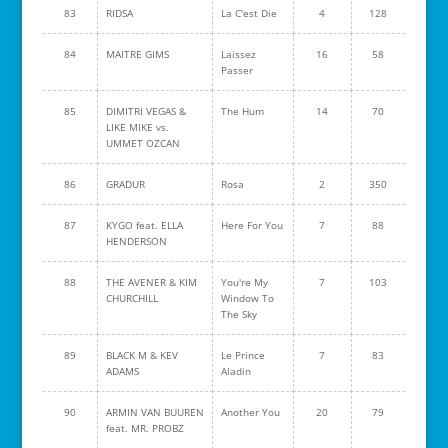
83
RIDSA
La C'est Die
4
128
84
MAITRE GIMS
Laissez
16
58
Passer
85
DIMITRI VEGAS &
The Hum
14
70
LIKE MIKE vs.
UMMET OZCAN
86
GRADUR
Rosa
2
350
87
KYGO feat. ELLA
Here For You
7
88
HENDERSON
88
THE AVENER & KIM
You're My
7
103
CHURCHILL
Window To
The Sky
89
BLACK M & KEV
Le Prince
7
83
ADAMS
Aladin
90
ARMIN VAN BUUREN
Another You
20
79
feat. MR. PROBZ