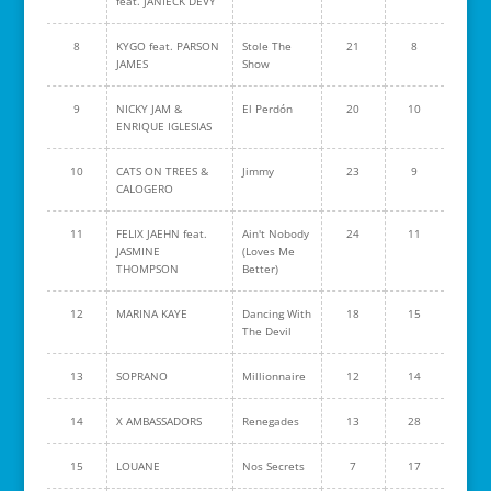
feat. JANIECK DEVY
8
KYGO feat. PARSON
Stole The
21
8
JAMES
Show
9
NICKY JAM &
El Perdón
20
10
ENRIQUE IGLESIAS
10
CATS ON TREES &
Jimmy
23
9
CALOGERO
11
FELIX JAEHN feat.
Ain't Nobody
24
11
JASMINE
(Loves Me
THOMPSON
Better)
12
MARINA KAYE
Dancing With
18
15
The Devil
13
SOPRANO
Millionnaire
12
14
14
X AMBASSADORS
Renegades
13
28
15
LOUANE
Nos Secrets
7
17