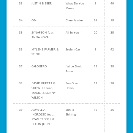
33
JUSTIN BIEBER
What Do You
8
40
Mean
34
OMI
Cheerleader
34
18
35
SYNAPSON feat.
All In You
20
35
ANNA KOVA
36
MYLENE FARMER &
Stolen Car
8
42
STING
37
CALOGERO
J'ai Le Droit
11
38
Aussi
38
DAVID GUETTA &
Sun Goes
11
30
SHOWTEK feat.
Down
MAGIC! & SONNY
WILSON
39
AXWELL Λ
Sun Is
16
36
INGROSSO feat.
Shining
RYAN TEDDER &
ELTON JOHN