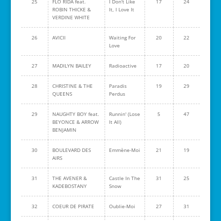
25
FLO RIDA feat.
I Don't Like
17
24
ROBIN THICKE &
It, I Love It
VERDINE WHITE
26
AVICII
Waiting For
20
22
Love
27
MADILYN BAILEY
Radioactive
17
20
28
CHRISTINE & THE
Paradis
19
29
QUEENS
Perdus
29
NAUGHTY BOY feat.
Runnin' (Lose
5
47
BEYONCE & ARROW
It All)
BENJAMIN
30
BOULEVARD DES
Emmène-Moi
21
19
AIRS
31
THE AVENER &
Castle In The
31
25
KADEBOSTANY
Snow
32
COEUR DE PIRATE
Oublie-Moi
27
31