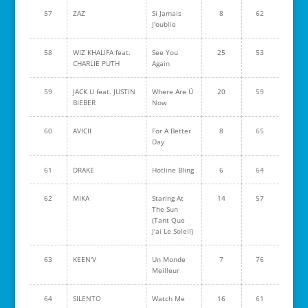
57
ZAZ
Si Jamais
8
62
J'oublie
58
WIZ KHALIFA feat.
See You
25
53
CHARLIE PUTH
Again
59
JACK U feat. JUSTIN
Where Are Ü
20
59
BIEBER
Now
60
AVICII
For A Better
8
65
Day
61
DRAKE
Hotline Bling
6
64
62
MIKA
Staring At
14
57
The Sun
(Tant Que
J'ai Le Soleil)
63
KEEN'V
Un Monde
7
76
Meilleur
64
SILENTO
Watch Me
16
61