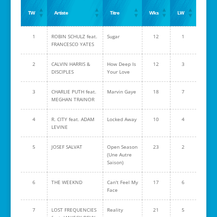
TW
Artiste
Titre
Wks
LW
1
ROBIN SCHULZ feat.
Sugar
12
1
FRANCESCO YATES
2
CALVIN HARRIS &
How Deep Is
12
3
DISCIPLES
Your Love
3
CHARLIE PUTH feat.
Marvin Gaye
18
7
MEGHAN TRAINOR
4
R. CITY feat. ADAM
Locked Away
10
4
LEVINE
5
JOSEF SALVAT
Open Season
23
2
(Une Autre
Saison)
6
THE WEEKND
Can't Feel My
17
6
Face
7
LOST FREQUENCIES
Reality
21
5