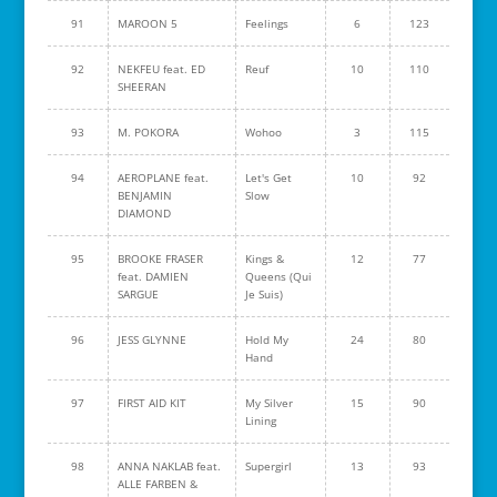
91
MAROON 5
Feelings
6
123
92
NEKFEU feat. ED
Reuf
10
110
SHEERAN
93
M. POKORA
Wohoo
3
115
94
AEROPLANE feat.
Let's Get
10
92
BENJAMIN
Slow
DIAMOND
95
BROOKE FRASER
Kings &
12
77
feat. DAMIEN
Queens (Qui
SARGUE
Je Suis)
96
JESS GLYNNE
Hold My
24
80
Hand
97
FIRST AID KIT
My Silver
15
90
Lining
98
ANNA NAKLAB feat.
Supergirl
13
93
ALLE FARBEN &