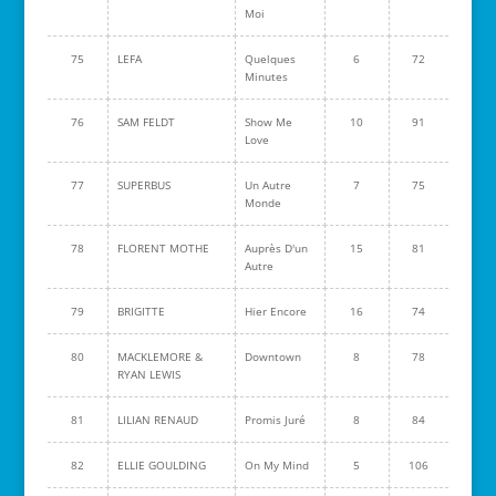
Moi
75
LEFA
Quelques
6
72
Minutes
76
SAM FELDT
Show Me
10
91
Love
77
SUPERBUS
Un Autre
7
75
Monde
78
FLORENT MOTHE
Auprès D'un
15
81
Autre
79
BRIGITTE
Hier Encore
16
74
80
MACKLEMORE &
Downtown
8
78
RYAN LEWIS
81
LILIAN RENAUD
Promis Juré
8
84
82
ELLIE GOULDING
On My Mind
5
106