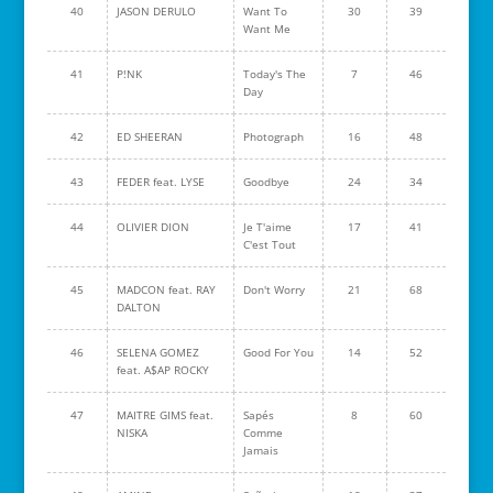
40
JASON DERULO
Want To
30
39
Want Me
41
P!NK
Today's The
7
46
Day
42
ED SHEERAN
Photograph
16
48
43
FEDER feat. LYSE
Goodbye
24
34
44
OLIVIER DION
Je T'aime
17
41
C'est Tout
45
MADCON feat. RAY
Don't Worry
21
68
DALTON
46
SELENA GOMEZ
Good For You
14
52
feat. A$AP ROCKY
47
MAITRE GIMS feat.
Sapés
8
60
NISKA
Comme
Jamais