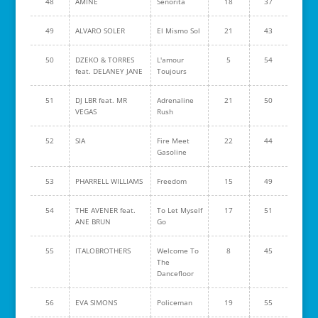
48
AMINE
Señorita
18
37
49
ALVARO SOLER
El Mismo Sol
21
43
50
DZEKO & TORRES
L'amour
5
54
feat. DELANEY JANE
Toujours
51
DJ LBR feat. MR
Adrenaline
21
50
VEGAS
Rush
52
SIA
Fire Meet
22
44
Gasoline
53
PHARRELL WILLIAMS
Freedom
15
49
54
THE AVENER feat.
To Let Myself
17
51
ANE BRUN
Go
55
ITALOBROTHERS
Welcome To
8
45
The
Dancefloor
56
EVA SIMONS
Policeman
19
55