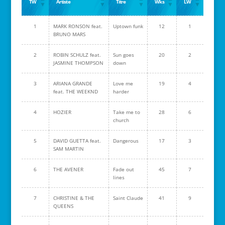
TW
Artiste
Titre
Wks
LW
1
MARK RONSON feat.
Uptown funk
12
1
BRUNO MARS
2
ROBIN SCHULZ feat.
Sun goes
20
2
JASMINE THOMPSON
down
3
ARIANA GRANDE
Love me
19
4
feat. THE WEEKND
harder
4
HOZIER
Take me to
28
6
church
5
DAVID GUETTA feat.
Dangerous
17
3
SAM MARTIN
6
THE AVENER
Fade out
45
7
lines
7
CHRISTINE & THE
Saint Claude
41
9
QUEENS