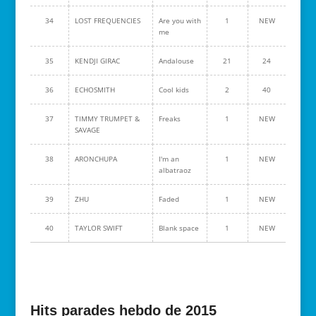
34
LOST FREQUENCIES
Are you with
1
NEW
me
35
KENDJI GIRAC
Andalouse
21
24
36
ECHOSMITH
Cool kids
2
40
37
TIMMY TRUMPET &
Freaks
1
NEW
SAVAGE
38
ARONCHUPA
I'm an
1
NEW
albatraoz
39
ZHU
Faded
1
NEW
40
TAYLOR SWIFT
Blank space
1
NEW
Hits parades hebdo de 2015