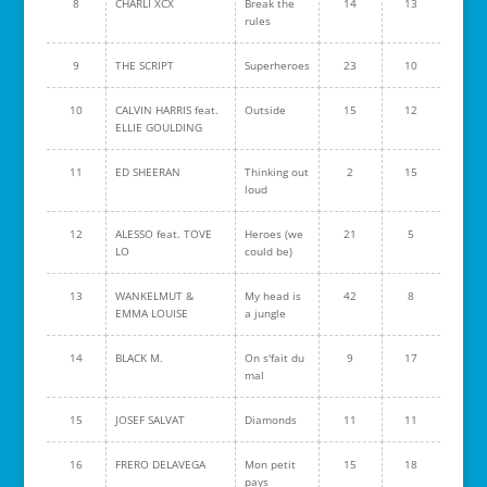
8
CHARLI XCX
Break the
14
13
rules
9
THE SCRIPT
Superheroes
23
10
10
CALVIN HARRIS feat.
Outside
15
12
ELLIE GOULDING
11
ED SHEERAN
Thinking out
2
15
loud
12
ALESSO feat. TOVE
Heroes (we
21
5
LO
could be)
13
WANKELMUT &
My head is
42
8
EMMA LOUISE
a jungle
14
BLACK M.
On s'fait du
9
17
mal
15
JOSEF SALVAT
Diamonds
11
11
16
FRERO DELAVEGA
Mon petit
15
18
pays