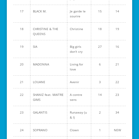
17
BLACK M.
Je garde le
15
14
sourire
18
CHRISTINE & THE
Christine
18
19
QUEENS
19
SIA
Big girls
27
16
don't cry
20
MADONNA
Living for
6
21
love
21
LOUANE
Avenir
3
22
22
SHANIZ feat. MAITRE
A contre
14
23
GIMS
sens
23
GALANTIS
Runaway (u
2
34
& I)
24
SOPRANO
Clown
1
NEW