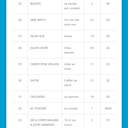
25
BLACKO
Le temps
2
38
est compté
26
SAM SMITH
I'm not the
21
29
only one
27
SELAH SUE
Alone
14
20
28
JULIEN DORE
Chou
29
26
wasabi
29
CHRISTOPHE WILLEM
L'été en
11
33
hiver
30
SHY'M
L'effet de
12
32
serre
31
CALOGERO
Le portrait
18
28
32
M. POKORA
Le monde
1
NEW
33
GR & CORPS MALADE
15 H. du
2
37
& JOHN MAMANN
matin