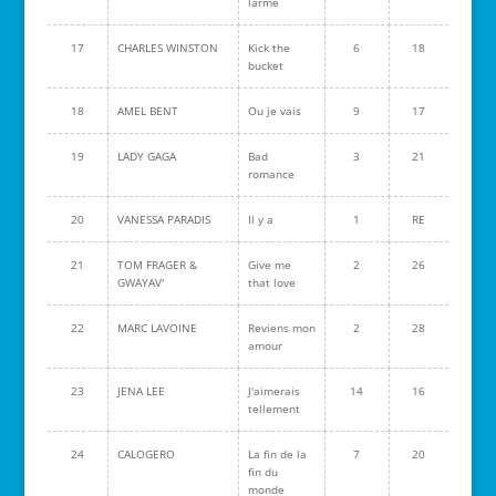
larme
17
CHARLES WINSTON
Kick the
6
18
bucket
18
AMEL BENT
Ou je vais
9
17
19
LADY GAGA
Bad
3
21
romance
20
VANESSA PARADIS
Il y a
1
RE
21
TOM FRAGER &
Give me
2
26
GWAYAV'
that love
22
MARC LAVOINE
Reviens mon
2
28
amour
23
JENA LEE
J'aimerais
14
16
tellement
24
CALOGERO
La fin de la
7
20
fin du
monde