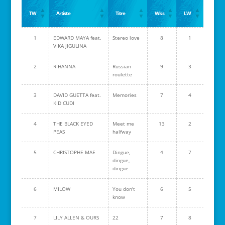
TW
Artiste
Titre
Wks
LW
1
EDWARD MAYA feat.
Stereo love
8
1
VIKA JIGULINA
2
RIHANNA
Russian
9
3
roulette
3
DAVID GUETTA feat.
Memories
7
4
KID CUDI
4
THE BLACK EYED
Meet me
13
2
PEAS
halfway
5
CHRISTOPHE MAE
Dingue,
4
7
dingue,
dingue
6
MILOW
You don't
6
5
know
7
LILY ALLEN & OURS
22
7
8