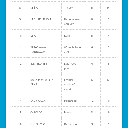
8
KE$HA
Tik tok
5
9
9
MICHAEL BUBLE
Haven't met
8
13
you yet
10
MIKA
Rain
5
14
11
KLAAS meets
What is love
4
12
HADDAWAY
2k9
12
B.B. BRUNES
Lala love
4
15
you
13
JAY Z feat. ALICIA
Empire
6
6
KEYS
state of
mind
14
LADY GAGA
Paparazzi
12
10
15
CASCADA
Fever
3
19
16
DE PALMAS
Dans une
9
11