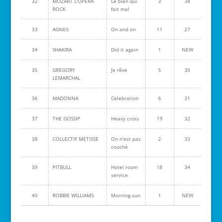
32
MOZART L'OPERA
Le bien qui
3
38
ROCK
fait mal
33
AGNES
On and on
11
27
34
SHAKIRA
Did it again
1
NEW
35
GREGORY
Je rêve
5
30
LEMARCHAL
36
MADONNA
Celebration
6
31
37
THE GOSSIP
Heavy cross
19
32
38
COLLECTIF METISSE
On n'est pas
2
33
couché
39
PITBULL
Hotel room
18
34
service
40
ROBBIE WILLIAMS
Morning sun
1
NEW