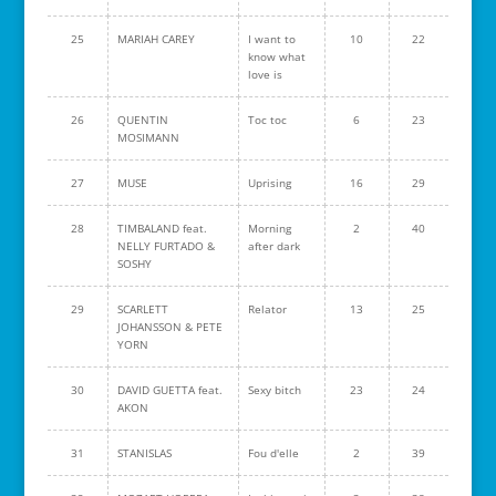
25
MARIAH CAREY
I want to
10
22
know what
love is
26
QUENTIN
Toc toc
6
23
MOSIMANN
27
MUSE
Uprising
16
29
28
TIMBALAND feat.
Morning
2
40
NELLY FURTADO &
after dark
SOSHY
29
SCARLETT
Relator
13
25
JOHANSSON & PETE
YORN
30
DAVID GUETTA feat.
Sexy bitch
23
24
AKON
31
STANISLAS
Fou d'elle
2
39