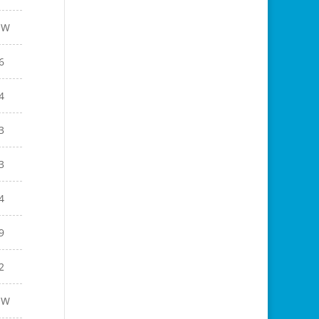
EW
6
4
3
3
4
9
2
EW