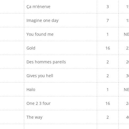
Ça m'énerve
3
1
Imagine one day
7
1
You found me
1
N
Gold
16
2
Des hommes pareils
2
2
Gives you hell
2
3
Halo
1
N
One 2 3 four
16
2
The way
2
4