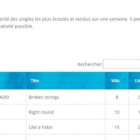
arité des singles les plus écoutés et vendus sur une semaine. Il p
ativité possible.
Rechercher:
Titre
Wks
L
TADO
Broken strings
8
Right round
10
Like a hobo
15