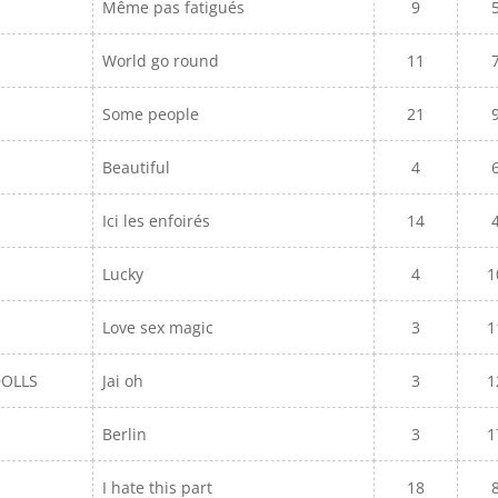
Même pas fatigués
9
World go round
11
Some people
21
Beautiful
4
Ici les enfoirés
14
Lucky
4
1
Love sex magic
3
1
DOLLS
Jai oh
3
1
Berlin
3
1
I hate this part
18