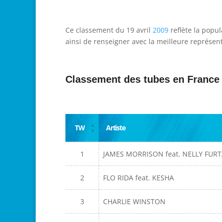
Ce classement du 19 avril
2009
reflète la popul
ainsi de renseigner avec la meilleure représent
Classement des tubes en France
TW
Artiste
1
JAMES MORRISON feat. NELLY FUR
2
FLO RIDA feat. KESHA
3
CHARLIE WINSTON