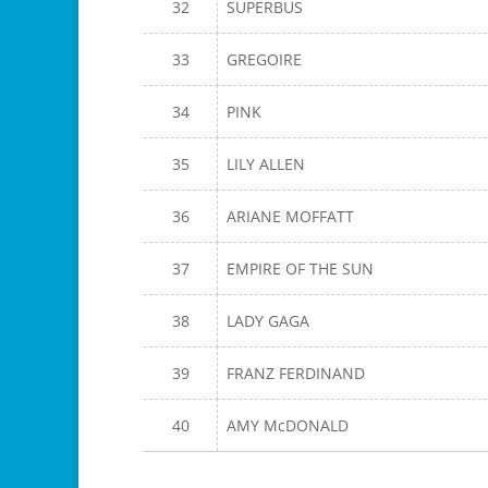
32
SUPERBUS
33
GREGOIRE
34
PINK
35
LILY ALLEN
36
ARIANE MOFFATT
37
EMPIRE OF THE SUN
38
LADY GAGA
39
FRANZ FERDINAND
40
AMY McDONALD