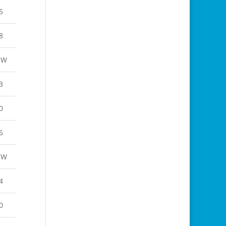
5
8
EW
3
0
6
EW
4
0