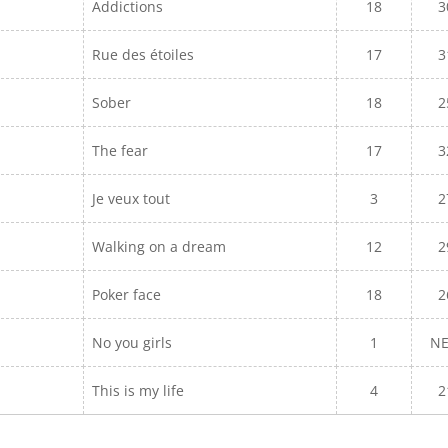
Addictions
18
3
Rue des étoiles
17
3
Sober
18
2
The fear
17
3
Je veux tout
3
2
Walking on a dream
12
2
Poker face
18
2
No you girls
1
N
This is my life
4
2