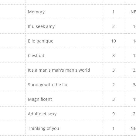
Memory
1
N
If u seek amy
2
1
Elle panique
10
1
C'est dit
8
1
It's a man's man's man's world
3
3
Sunday with the flu
2
3
Magnificent
3
1
Adulte et sexy
9
2
Thinking of you
1
N