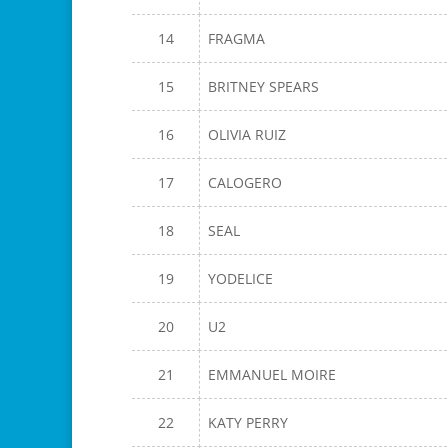
14
FRAGMA
15
BRITNEY SPEARS
16
OLIVIA RUIZ
17
CALOGERO
18
SEAL
19
YODELICE
20
U2
21
EMMANUEL MOIRE
22
KATY PERRY