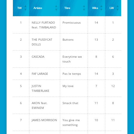
TW
Artiste
Titre
Wks
LW
1
NELLY FURTADO
Promiscuous
14
1
feat. TIMBALAND
2
THE PUSSYCAT
Buttons
13
2
DOLLS
3
CASCADA
Everytime we
8
6
touch
4
FAF LARAGE
Pas le temps
14
3
5
JUSTIN
My love
7
12
TIMBERLAKE
6
AKON feat.
Smack that
11
8
EMINEM
7
JAMES MORRISON
You give me
10
11
something