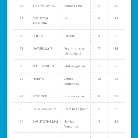
16
THIERRY AMIEL
Coeur sacré
11
20
17
CHRISTINA
Hurt
8
27
AGUILERA
18
BOOBA
Pitbull
9
22
19
NATURALLY 7
Feel it (in the
7
35
air tonight)
20
MATT POKORA
Mal de guerre
7
23
21
NADIYA
Amies
12
25
ennemies
22
BEYONCE
Irreplaceable
8
32
23
FATAL BAZOOKA
Fous ta cagoule
5
26
24
CHRISTOPHE MAE
Et vice
4
31
Versailles