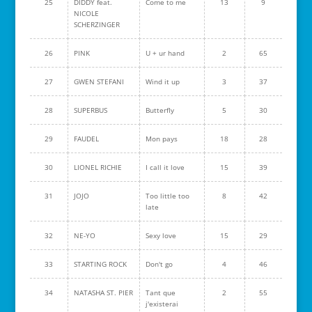
25
DIDDY feat.
Come to me
13
9
NICOLE
SCHERZINGER
26
PINK
U + ur hand
2
65
27
GWEN STEFANI
Wind it up
3
37
28
SUPERBUS
Butterfly
5
30
29
FAUDEL
Mon pays
18
28
30
LIONEL RICHIE
I call it love
15
39
31
JOJO
Too little too
8
42
late
32
NE-YO
Sexy love
15
29
33
STARTING ROCK
Don't go
4
46
34
NATASHA ST. PIER
Tant que
2
55
j'existerai