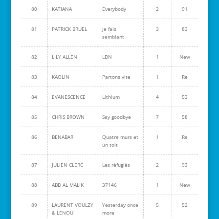
80
KATIANA
Everybody
2
91
81
PATRICK BRUEL
Je fais
3
83
semblant
82
LILY ALLEN
LDN
1
New
83
KAOLIN
Partons vite
1
Re
84
EVANESCENCE
Lithium
4
53
85
CHRIS BROWN
Say goodbye
7
58
86
BENABAR
Quatre murs et
1
Re
un toit
87
JULIEN CLERC
Les réfugiés
2
93
88
ABD AL MALIK
37146
1
New
89
LAURENT VOULZY
Yesterday once
5
52
& LENOU
more