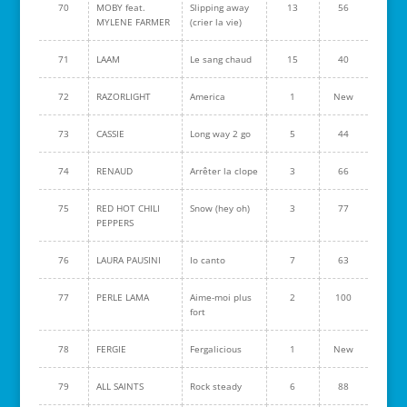
70
MOBY feat.
Slipping away
13
56
MYLENE FARMER
(crier la vie)
71
LAAM
Le sang chaud
15
40
72
RAZORLIGHT
America
1
New
73
CASSIE
Long way 2 go
5
44
74
RENAUD
Arrêter la clope
3
66
75
RED HOT CHILI
Snow (hey oh)
3
77
PEPPERS
76
LAURA PAUSINI
Io canto
7
63
77
PERLE LAMA
Aime-moi plus
2
100
fort
78
FERGIE
Fergalicious
1
New
79
ALL SAINTS
Rock steady
6
88