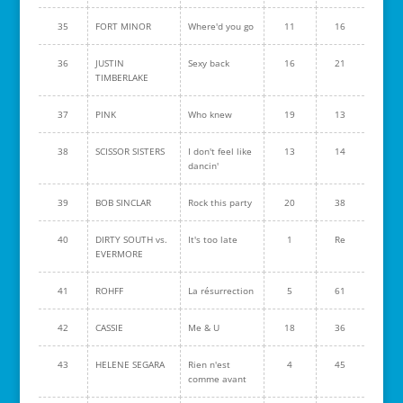
35
FORT MINOR
Where'd you go
11
16
36
JUSTIN
Sexy back
16
21
TIMBERLAKE
37
PINK
Who knew
19
13
38
SCISSOR SISTERS
I don't feel like
13
14
dancin'
39
BOB SINCLAR
Rock this party
20
38
40
DIRTY SOUTH vs.
It's too late
1
Re
EVERMORE
41
ROHFF
La résurrection
5
61
42
CASSIE
Me & U
18
36
43
HELENE SEGARA
Rien n'est
4
45
comme avant