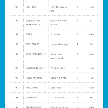
90
THE FRAY
How to save a
1
New
life
91
MELISSA feat.
Avec tout mon
9
57
AKHENATON
amour
92
CIARA
Promise
1
New
93
TOM SNARE
My mother says
2
64
94
MISS DOMINIQUE
It's a man's
1
New
man's world
95
JACQUES HIGELIN
Prise de bec
1
New
96
RICKY MARTIN
Drop it on me
1
New
97
THE GAME
Let's ride
1
New
98
MAURANE
Si aujourd'hui
3
89
99
FREEMASONS
Rain down love
1
New