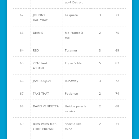
up 4 Detroit
62
JOHNNY
La quête
3
73
HALLYDAY
63
DIAM'S
Ma France à
2
75
moi
64
RBD
Tu amor
3
69
65
2PAC feat.
Tupac's life
5
87
ASHANTI
66
JAMIROQUAI
Runaway
3
72
67
TAKE THAT
Patience
2
74
68
DAVID VENDETTA
Unidos para la
2
68
musica
69
BOW WOW feat.
Shortie like
2
71
CHRIS BROWN
mine