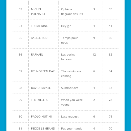
53
MICHEL
Ophélie
3
59
POLNAREFF
flagrant des lits
54
TRIBAL KING
Hey girl
4
41
55
AXELLE RED
Temps pour
9
60
nous
56
RAPHAEL
Les petits
12
62
bateaux
57
U2 & GREEN DAY
The saints are
6
34
coming
58
DAVID TAVARE
Summerlove
4
67
59
THE KILLERS
When you were
2
78
young
60
PAOLO NUTINI
Last request
6
79
61
FEDDE LE GRAND
Put your hands
4
70