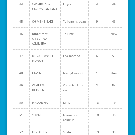
44
SHAKIRA feat.
Illegal
4
49
CARLOS SANTANA
45
CHIMENE BADI
Tellement beau
9
48
46
DIDDY feat.
Tell me
1
New
CHRISTINA
AGUILERA
47
MIGUEL ANGEL
Esa morena
6
51
MUNOZ
48
KAMINI
Marly-Gomont
1
New
49
VANESSA
Come back to
2
54
HUDGENS
me
50
MADONNA
Jump
13
10
51
SHY'M
Femme de
18
43
couleur
52
LILY ALLEN
Smile
19
33