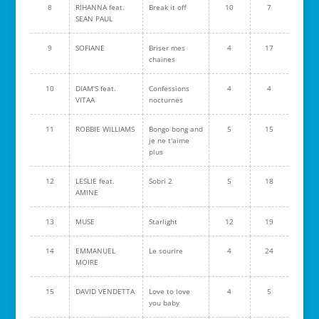
8
RIHANNA feat.
Break it off
10
7
SEAN PAUL
9
SOFIANE
Briser mes
4
17
chaines
10
DIAM'S feat.
Confessions
4
4
VITAA
nocturnes
11
ROBBIE WILLIAMS
Bongo bong and
5
15
je ne t'aime
plus
12
LESLIE feat.
Sobri 2
5
18
AMINE
13
MUSE
Starlight
12
19
14
EMMANUEL
Le sourire
4
24
MOIRE
15
DAVID VENDETTA
Love to love
4
5
you baby