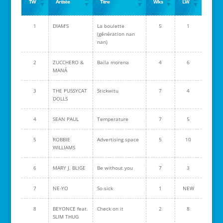
TW
Artiste
Titre
Wks
LW
1
DIAM'S
La boulette
5
1
(génération nan
nan)
2
ZUCCHERO &
Baila morena
4
6
MANÁ
3
THE PUSSYCAT
Stickwitu
7
4
DOLLS
4
SEAN PAUL
Temperature
7
5
5
ROBBIE
Advertising space
5
10
WILLIAMS
6
MARY J. BLIGE
Be without you
7
3
7
NE-YO
So sick
1
NEW
8
BEYONCE feat.
Check on it
2
8
SLIM THUG