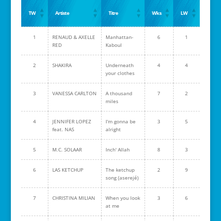
TW
Artiste
Titre
Wks
LW
1
RENAUD & AXELLE
Manhattan-
6
1
RED
Kaboul
2
SHAKIRA
Underneath
4
4
your clothes
3
VANESSA CARLTON
A thousand
7
2
miles
4
JENNIFER LOPEZ
I'm gonna be
3
5
feat. NAS
alright
5
M.C. SOLAAR
Inch' Allah
8
3
6
LAS KETCHUP
The ketchup
2
9
song (aserejé)
7
CHRISTINA MILIAN
When you look
3
6
at me