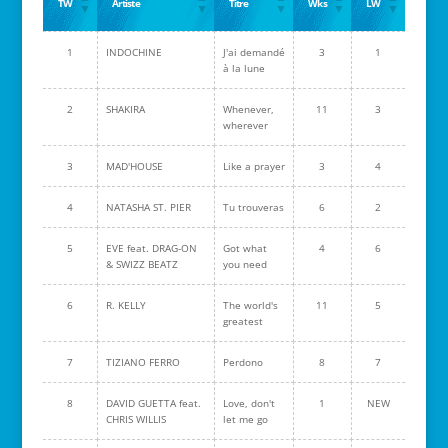
TW
Artiste
Titre
Wks
LW
1
INDOCHINE
J'ai demandé
3
1
à la lune
2
SHAKIRA
Whenever,
11
3
wherever
3
MAD'HOUSE
Like a prayer
3
4
4
NATASHA ST. PIER
Tu trouveras
6
2
5
EVE feat. DRAG-ON
Got what
4
6
& SWIZZ BEATZ
you need
6
R. KELLY
The world's
11
5
greatest
7
TIZIANO FERRO
Perdono
8
7
8
DAVID GUETTA feat.
Love, don't
1
NEW
CHRIS WILLIS
let me go