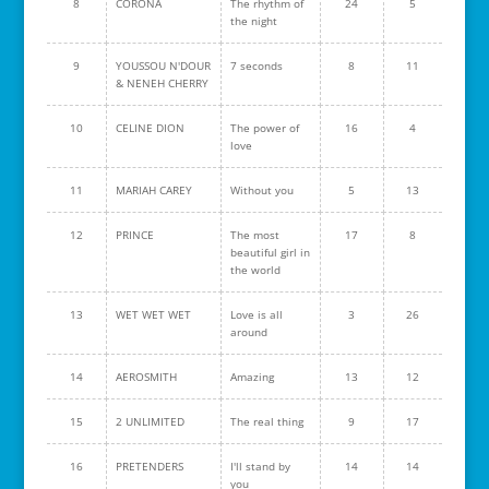
8
CORONA
The rhythm of
24
5
the night
9
YOUSSOU N'DOUR
7 seconds
8
11
& NENEH CHERRY
10
CELINE DION
The power of
16
4
love
11
MARIAH CAREY
Without you
5
13
12
PRINCE
The most
17
8
beautiful girl in
the world
13
WET WET WET
Love is all
3
26
around
14
AEROSMITH
Amazing
13
12
15
2 UNLIMITED
The real thing
9
17
16
PRETENDERS
I'll stand by
14
14
you