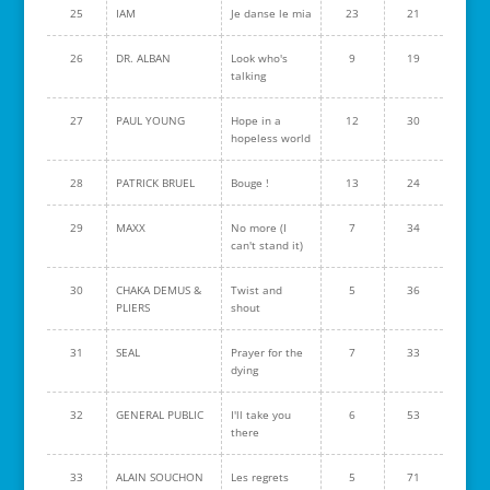
25
IAM
Je danse le mia
23
21
26
DR. ALBAN
Look who's
9
19
talking
27
PAUL YOUNG
Hope in a
12
30
hopeless world
28
PATRICK BRUEL
Bouge !
13
24
29
MAXX
No more (I
7
34
can't stand it)
30
CHAKA DEMUS &
Twist and
5
36
PLIERS
shout
31
SEAL
Prayer for the
7
33
dying
32
GENERAL PUBLIC
I'll take you
6
53
there
33
ALAIN SOUCHON
Les regrets
5
71