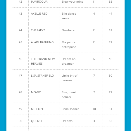
42
JAMIROQUAI
Blow your mind
11
35
43
AXELLE RED
Elle danse
4
44
seule
44
THERAPY?
Nowhere
11
52
45
ALAIN BASHUNG
Ma petite
11
37
entreprise
46
THE BRAND NEW
Dream on
6
46
HEAVIES
dreamer
47
LISA STANSFIELD
Little bit of
7
50
heaven
48
MO-DO
Eins, zwei,
2
77
polizei
49
M-PEOPLE
Renaissance
10
51
50
QUENCH
Dreams
3
62