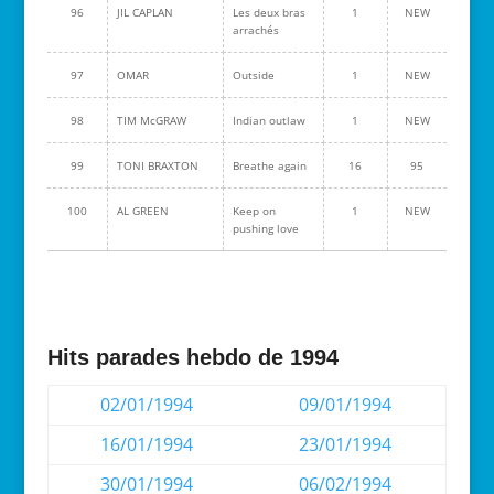
96
JIL CAPLAN
Les deux bras
1
NEW
arrachés
97
OMAR
Outside
1
NEW
98
TIM McGRAW
Indian outlaw
1
NEW
99
TONI BRAXTON
Breathe again
16
95
100
AL GREEN
Keep on
1
NEW
pushing love
Hits parades hebdo de 1994
02/01/1994
09/01/1994
16/01/1994
23/01/1994
30/01/1994
06/02/1994