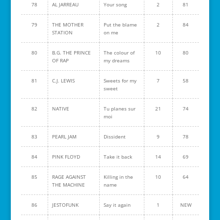
78
AL JARREAU
Your song
2
81
79
THE MOTHER
Put the blame
2
84
STATION
on me
80
B.G. THE PRINCE
The colour of
10
80
OF RAP
my dreams
81
C.J. LEWIS
Sweets for my
7
58
sweet
82
NATIVE
Tu planes sur
21
74
moi
83
PEARL JAM
Dissident
9
78
84
PINK FLOYD
Take it back
14
69
85
RAGE AGAINST
Killing in the
10
64
THE MACHINE
name
86
JESTOFUNK
Say it again
1
NEW