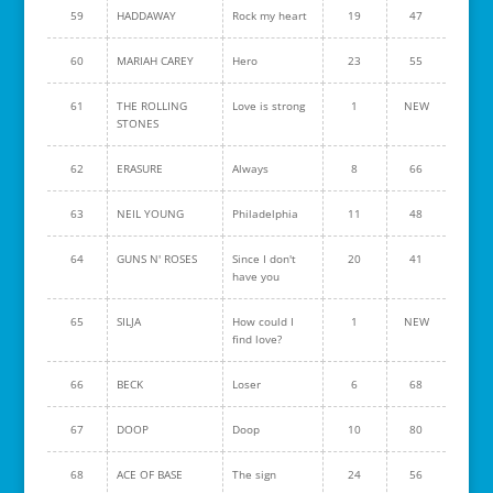
59
HADDAWAY
Rock my heart
19
47
60
MARIAH CAREY
Hero
23
55
61
THE ROLLING
Love is strong
1
NEW
STONES
62
ERASURE
Always
8
66
63
NEIL YOUNG
Philadelphia
11
48
64
GUNS N' ROSES
Since I don't
20
41
have you
65
SILJA
How could I
1
NEW
find love?
66
BECK
Loser
6
68
67
DOOP
Doop
10
80
68
ACE OF BASE
The sign
24
56