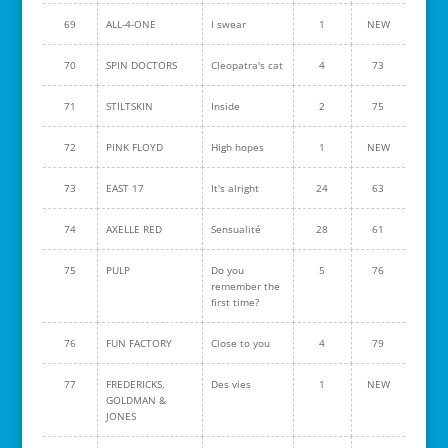
69
ALL-4-ONE
I swear
1
NEW
70
SPIN DOCTORS
Cleopatra's cat
4
73
71
STILTSKIN
Inside
2
75
72
PINK FLOYD
High hopes
1
NEW
73
EAST 17
It's alright
24
63
74
AXELLE RED
Sensualité
28
61
75
PULP
Do you
5
76
remember the
first time?
76
FUN FACTORY
Close to you
4
79
77
FREDERICKS,
Des vies
1
NEW
GOLDMAN &
JONES