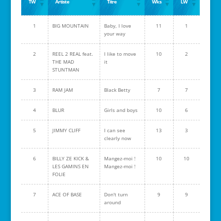
TW
Artiste
Titre
Wks
LW
1
BIG MOUNTAIN
Baby, I love
11
1
your way
2
REEL 2 REAL feat.
I like to move
10
2
THE MAD
it
STUNTMAN
3
RAM JAM
Black Betty
7
7
4
BLUR
Girls and boys
10
6
5
JIMMY CLIFF
I can see
13
3
clearly now
6
BILLY ZE KICK &
Mangez-moi !
10
10
LES GAMINS EN
Mangez-moi !
FOLIE
7
ACE OF BASE
Don't turn
9
9
around