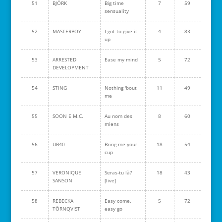
51
BJÖRK
Big time
7
59
sensuality
52
MASTERBOY
I got to give it
4
83
up
53
ARRESTED
Ease my mind
5
72
DEVELOPMENT
54
STING
Nothing 'bout
11
49
me
55
SOON E M.C.
Au nom des
8
60
miens
56
UB40
Bring me your
18
54
cup
57
VERONIQUE
Seras-tu là?
18
43
SANSON
[live]
58
REBECKA
Easy come,
5
72
TÖRNQVIST
easy go