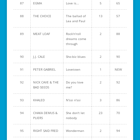
87
EGMA
Love is...
5
65
88
THE CHOICE
The ballad of
13
57
Lea and Paul
89
MEAT LOAF
Rock'n'roll
2
88
dreams come
through
90
J.J. CALE
Sho-biz blues
2
90
91
PETER GABRIEL
Lovetown
1
NEW
92
NICK CAVE & THE
Do you love
2
92
BAD SEEDS
me?
93
KHALED
N'ssi n'ssi
3
86
94
CHAKA DEMUS &
She don't let
23
70
PLIERS
nobody
95
RIGHT SAID FRED
Wonderman
2
94