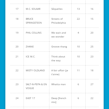
17
M.C. SOLAAR
Séquelles
13
16
18
BRUCE
Streets of
22
15
SPRINGSTEEN
Philadelphia
19
PHIL COLLINS
We wait and
4
20
we wonder
20
ZHANE
Groove thang
10
25
21
ICE M.C.
Think about
10
23
the way
22
MISTY OLDLAND
A fair affair (je
11
18
t'aime)
23
SALT-N-PEPA & EN
Whatta man
6
27
VOGUE
24
EAST 17
Deep [french
6
22
mix]