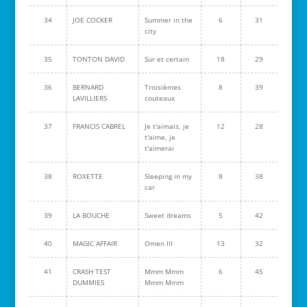
34
JOE COCKER
Summer in the
6
31
city
35
TONTON DAVID
Sur et certain
18
29
36
BERNARD
Troisièmes
8
39
LAVILLIERS
couteaux
37
FRANCIS CABREL
Je t'aimais, je
12
28
t'aime, je
t'aimerai
38
ROXETTE
Sleeping in my
8
38
car
39
LA BOUCHE
Sweet dreams
5
42
40
MAGIC AFFAIR
Omen III
13
32
41
CRASH TEST
Mmm Mmm
6
45
DUMMIES
Mmm Mmm