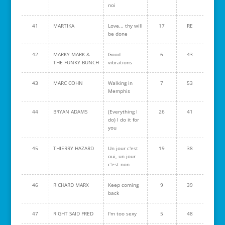
noi
41
MARTIKA
Love... thy will
17
RE
be done
42
MARKY MARK &
Good
6
43
THE FUNKY BUNCH
vibrations
43
MARC COHN
Walking in
7
53
Memphis
44
BRYAN ADAMS
(Everything I
26
41
do) I do it for
you
45
THIERRY HAZARD
Un jour c'est
19
38
oui, un jour
c'est non
46
RICHARD MARX
Keep coming
9
39
back
47
RIGHT SAID FRED
I'm too sexy
5
48