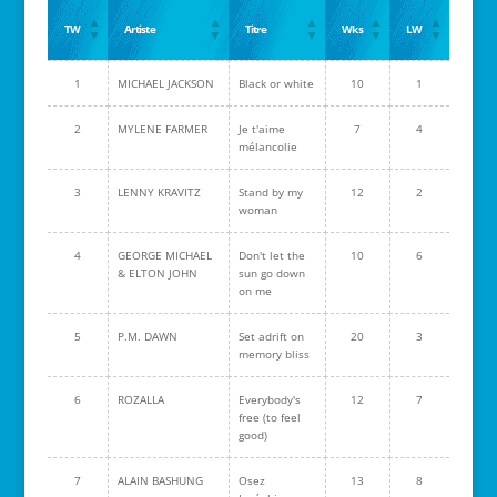
TW
Artiste
Titre
Wks
LW
1
MICHAEL JACKSON
Black or white
10
1
2
MYLENE FARMER
Je t'aime
7
4
mélancolie
3
LENNY KRAVITZ
Stand by my
12
2
woman
4
GEORGE MICHAEL
Don't let the
10
6
& ELTON JOHN
sun go down
on me
5
P.M. DAWN
Set adrift on
20
3
memory bliss
6
ROZALLA
Everybody's
12
7
free (to feel
good)
7
ALAIN BASHUNG
Osez
13
8