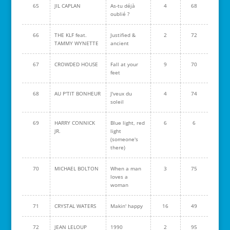
65
JIL CAPLAN
As-tu déjà
4
68
oublié ?
66
THE KLF feat.
Justified &
2
72
TAMMY WYNETTE
ancient
67
CROWDED HOUSE
Fall at your
9
70
feet
68
AU P'TIT BONHEUR
J'veux du
4
74
soleil
69
HARRY CONNICK
Blue light, red
6
6
JR.
light
(someone's
there)
70
MICHAEL BOLTON
When a man
3
75
loves a
woman
71
CRYSTAL WATERS
Makin' happy
16
49
72
JEAN LELOUP
1990
2
95