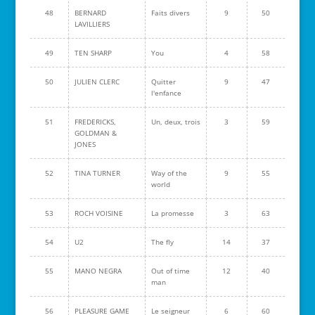
48
BERNARD
Faits divers
9
50
LAVILLIERS
49
TEN SHARP
You
4
58
50
JULIEN CLERC
Quitter
9
47
l'enfance
51
FREDERICKS,
Un, deux, trois
3
59
GOLDMAN &
JONES
52
TINA TURNER
Way of the
9
55
world
53
ROCH VOISINE
La promesse
3
63
54
U2
The fly
14
37
55
MANO NEGRA
Out of time
12
40
man
56
PLEASURE GAME
Le seigneur
6
60