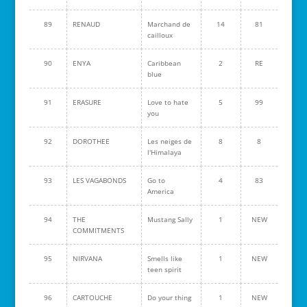
89
RENAUD
Marchand de
14
81
cailloux
90
ENYA
Caribbean
2
RE
blue
91
ERASURE
Love to hate
5
99
you
92
DOROTHEE
Les neiges de
8
8
l'Himalaya
93
LES VAGABONDS
Go to
4
83
America
94
THE
Mustang Sally
1
NEW
COMMITMENTS
95
NIRVANA
Smells like
1
NEW
teen spirit
96
CARTOUCHE
Do your thing
1
NEW