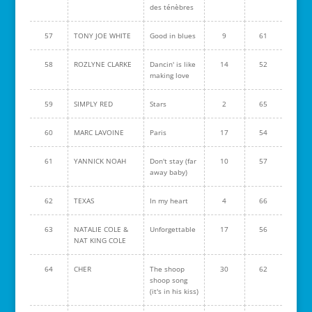
des ténèbres
57
TONY JOE WHITE
Good in blues
9
61
58
ROZLYNE CLARKE
Dancin' is like
14
52
making love
59
SIMPLY RED
Stars
2
65
60
MARC LAVOINE
Paris
17
54
61
YANNICK NOAH
Don't stay (far
10
57
away baby)
62
TEXAS
In my heart
4
66
63
NATALIE COLE &
Unforgettable
17
56
NAT KING COLE
64
CHER
The shoop
30
62
shoop song
(it's in his kiss)