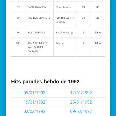
97
DANA DAWSON
Open hearts
19
86
98
THE REMBRANDTS
Just the way it
28
28
is, baby
99
BABY ANIMALS
Early warning
1
NEW
100
ALMA DE NOCHE
Triana
1
NEW
feat. DJANKA
DIABATE
Hits parades hebdo de 1992
05/01/1992
12/01/1992
19/01/1992
26/01/1992
02/02/1992
09/02/1992