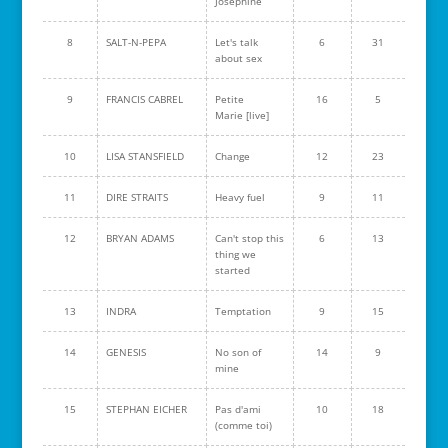
Joséphine
8
SALT-N-PEPA
Let's talk
6
31
about sex
9
FRANCIS CABREL
Petite
16
5
Marie [live]
10
LISA STANSFIELD
Change
12
23
11
DIRE STRAITS
Heavy fuel
9
11
12
BRYAN ADAMS
Can't stop this
6
13
thing we
started
13
INDRA
Temptation
9
15
14
GENESIS
No son of
14
9
mine
15
STEPHAN EICHER
Pas d'ami
10
18
(comme toi)