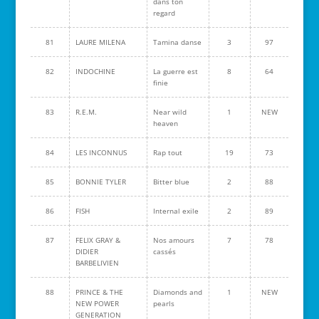
dans ton
regard
81
LAURE MILENA
Tamina danse
3
97
82
INDOCHINE
La guerre est
8
64
finie
83
R.E.M.
Near wild
1
NEW
heaven
84
LES INCONNUS
Rap tout
19
73
85
BONNIE TYLER
Bitter blue
2
88
86
FISH
Internal exile
2
89
87
FELIX GRAY &
Nos amours
7
78
DIDIER
cassés
BARBELIVIEN
88
PRINCE & THE
Diamonds and
1
NEW
NEW POWER
pearls
GENERATION