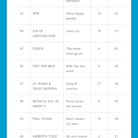
Memphis
33
REM
Shiny happy
18
32
people
34
LUC DE
Cash city
18
27
LAROCHELLIERE
35
QUEEN
The show
4
42
must go on
36
EAST SIDE BEAT
Ride like the
4
46
wind
37
J.P. AUDIN &
Song of
17
28
DIEGO MODENA
ocarina
38
BENNY B. feat. DJ
Parce qu'on
6
45
DADDY K.
est jeunes
39
PAUL YOUNG
Don't dream
18
34
it's over
40
UMBERTO TOZZI
Gli altri siamo
6
51