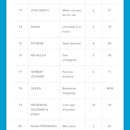
73
UTAH SAINTS
What can you
2
91
do for me
74
FANNY
L'homme à la
2
79
moto
75
EXTREME
Hole hearted
4
80
76
METALLICA
The
2
96
unforgiven
77
HERBERT
Parlons
6
71
LEONARD
d'amour
78
QUEEN
Bohemian
1
NEW
rhapsody
79
FREDERICKS,
C'est pas
18
44
GOLDMAN &
d'l'amour
JONES
80
NILDA FERNANDEZ
Mes yeux
2
85