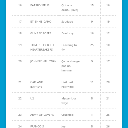
16
PATRICK BRUEL
Qui a le
15
16
droit... [live]
17
ETIENNE DAHO
Saudade
9
19
18
GUNS N' ROSES
Don't cry
16
12
19
TOM PETTY & THE
Learning to
25
10
HEARTBREAKERS
fly
20
JOHNNY HALLYDAY
Ça ne change
9
17
pas un
homme
21
GARLAND
Hail hail
11
20
JEFFREYS
rock'n'roll
22
U2
Mysterious
5
21
ways
23
ARMY OF LOVERS
Crucified
11
25
24
FRANCOIS
Joy
5
26