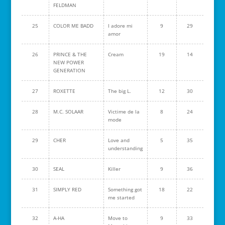
FELDMAN
25
COLOR ME BADD
I adore mi
9
29
amor
26
PRINCE & THE
Cream
19
14
NEW POWER
GENERATION
27
ROXETTE
The big L.
12
30
28
M.C. SOLAAR
Victime de la
8
24
mode
29
CHER
Love and
5
35
understanding
30
SEAL
Killer
9
36
31
SIMPLY RED
Something got
18
22
me started
32
A-HA
Move to
9
33