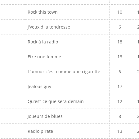
Rock this town
10
J'veux d'la tendresse
6
Rock à la radio
18
Etre une femme
13
L'amour c'est comme une cigarette
6
Jealous guy
17
Qu'est-ce que sera demain
12
Joueurs de blues
8
Radio pirate
13