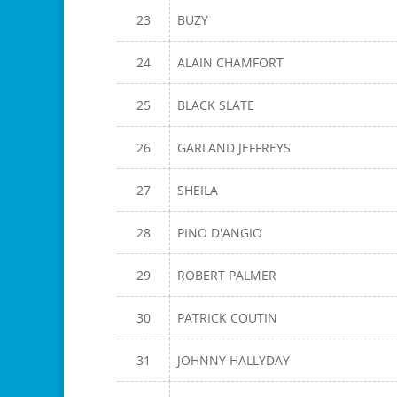
23
BUZY
24
ALAIN CHAMFORT
25
BLACK SLATE
26
GARLAND JEFFREYS
27
SHEILA
28
PINO D'ANGIO
29
ROBERT PALMER
30
PATRICK COUTIN
31
JOHNNY HALLYDAY