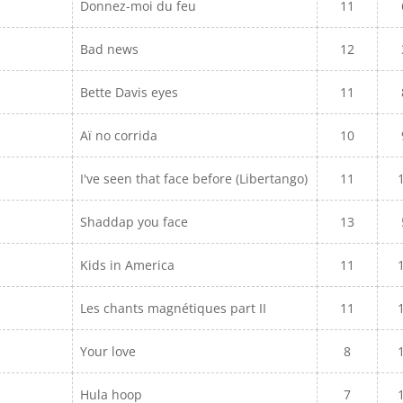
Donnez-moi du feu
11
Bad news
12
Bette Davis eyes
11
Aï no corrida
10
I've seen that face before (Libertango)
11
Shaddap you face
13
Kids in America
11
Les chants magnétiques part II
11
Your love
8
Hula hoop
7