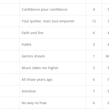
Confidence pour confidence
4
Tout quitter, mais tout emporter
12
Faith and fire
6
Fidèle
3
Gemini dream
1
N
Music takes me higher
5
All those years ago
6
Amnésie
7
No way no how
6