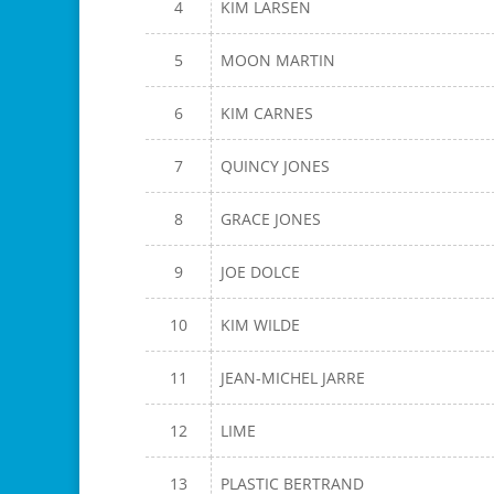
4
KIM LARSEN
5
MOON MARTIN
6
KIM CARNES
7
QUINCY JONES
8
GRACE JONES
9
JOE DOLCE
10
KIM WILDE
11
JEAN-MICHEL JARRE
12
LIME
13
PLASTIC BERTRAND