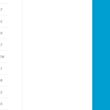
57
32
49
47
EW
51
58
52
65