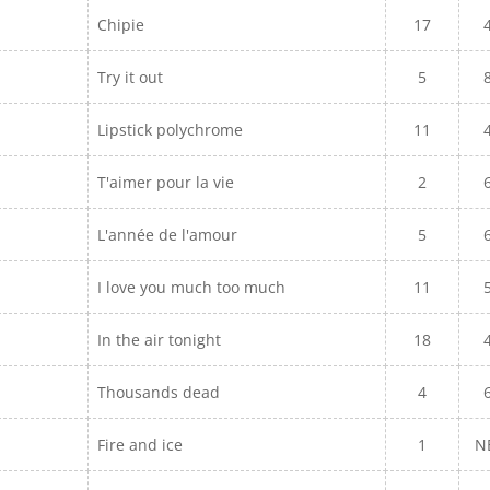
Chipie
17
Try it out
5
Lipstick polychrome
11
T'aimer pour la vie
2
L'année de l'amour
5
I love you much too much
11
In the air tonight
18
Thousands dead
4
Fire and ice
1
N