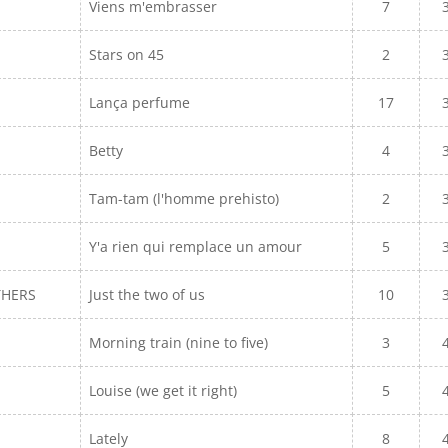
Viens m'embrasser
7
Stars on 45
2
Lança perfume
17
Betty
4
Tam-tam (l'homme prehisto)
2
Y'a rien qui remplace un amour
5
THERS
Just the two of us
10
Morning train (nine to five)
3
Louise (we get it right)
5
Lately
8