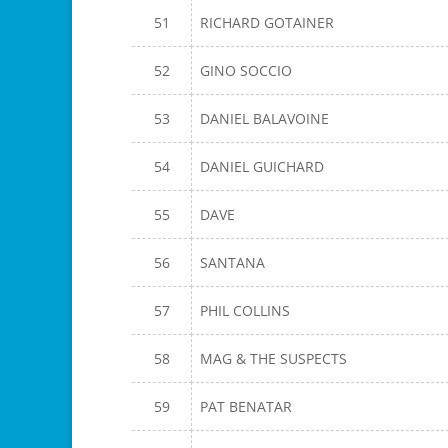
51
RICHARD GOTAINER
52
GINO SOCCIO
53
DANIEL BALAVOINE
54
DANIEL GUICHARD
55
DAVE
56
SANTANA
57
PHIL COLLINS
58
MAG & THE SUSPECTS
59
PAT BENATAR