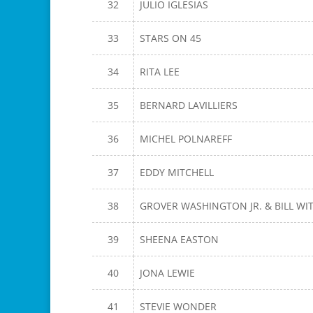
32
JULIO IGLESIAS
33
STARS ON 45
34
RITA LEE
35
BERNARD LAVILLIERS
36
MICHEL POLNAREFF
37
EDDY MITCHELL
38
GROVER WASHINGTON JR. & BILL WI
39
SHEENA EASTON
40
JONA LEWIE
41
STEVIE WONDER