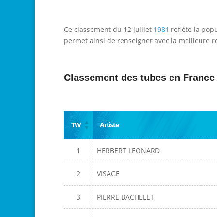
Ce classement du 12 juillet
1981
reflète la pop
permet ainsi de renseigner avec la meilleure re
Classement des tubes en France
TW
Artiste
1
HERBERT LEONARD
2
VISAGE
3
PIERRE BACHELET