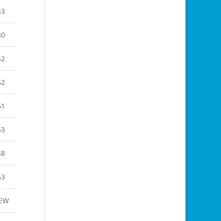
43
80
42
62
61
53
48
63
EW