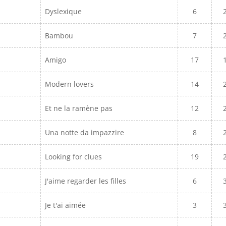
Dyslexique
6
Bambou
7
Amigo
17
Modern lovers
14
Et ne la ramène pas
12
Una notte da impazzire
8
Looking for clues
19
J'aime regarder les filles
6
Je t'ai aimée
3