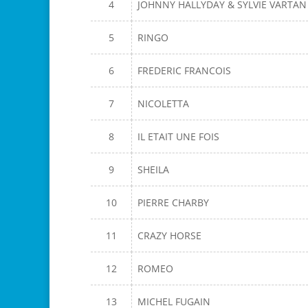
4
JOHNNY HALLYDAY & SYLVIE VARTAN
5
RINGO
6
FREDERIC FRANCOIS
7
NICOLETTA
8
IL ETAIT UNE FOIS
9
SHEILA
10
PIERRE CHARBY
11
CRAZY HORSE
12
ROMEO
13
MICHEL FUGAIN