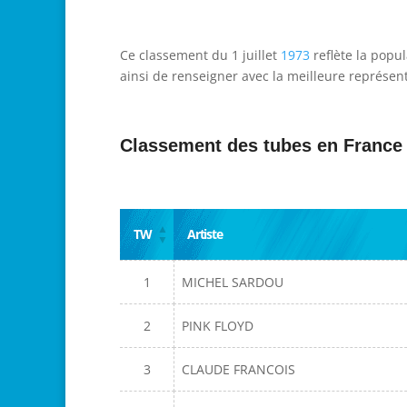
Ce classement du 1 juillet
1973
reflète la popu
ainsi de renseigner avec la meilleure représent
Classement des tubes en France
TW
Artiste
1
MICHEL SARDOU
2
PINK FLOYD
3
CLAUDE FRANCOIS