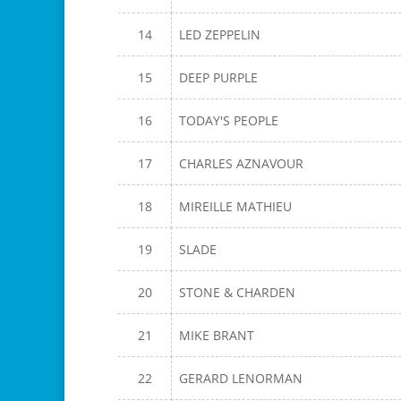
14
LED ZEPPELIN
15
DEEP PURPLE
16
TODAY'S PEOPLE
17
CHARLES AZNAVOUR
18
MIREILLE MATHIEU
19
SLADE
20
STONE & CHARDEN
21
MIKE BRANT
22
GERARD LENORMAN