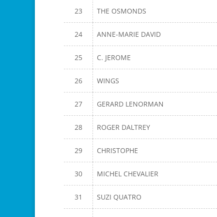
23
THE OSMONDS
24
ANNE-MARIE DAVID
25
C. JEROME
26
WINGS
27
GERARD LENORMAN
28
ROGER DALTREY
29
CHRISTOPHE
30
MICHEL CHEVALIER
31
SUZI QUATRO