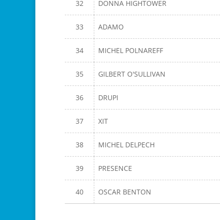
32
DONNA HIGHTOWER
33
ADAMO
34
MICHEL POLNAREFF
35
GILBERT O'SULLIVAN
36
DRUPI
37
XIT
38
MICHEL DELPECH
39
PRESENCE
40
OSCAR BENTON