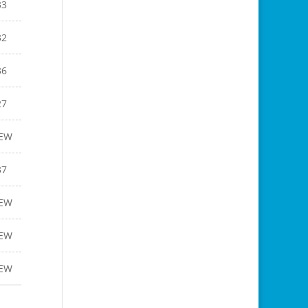
33
32
36
27
EW
37
EW
EW
EW