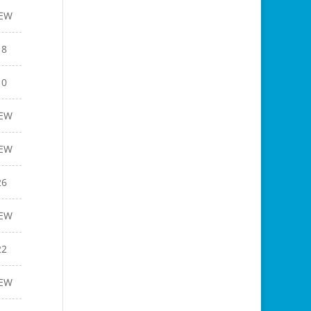
EW
18
10
EW
EW
26
EW
22
EW