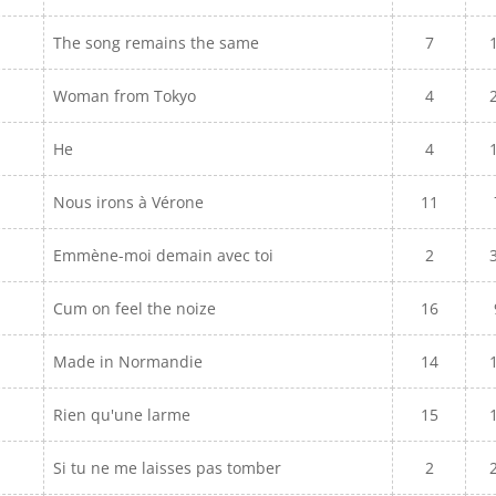
The song remains the same
7
Woman from Tokyo
4
He
4
Nous irons à Vérone
11
Emmène-moi demain avec toi
2
Cum on feel the noize
16
Made in Normandie
14
Rien qu'une larme
15
Si tu ne me laisses pas tomber
2