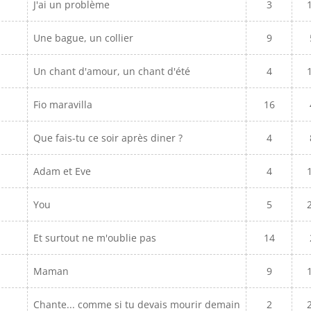
J'ai un problème
3
Une bague, un collier
9
Un chant d'amour, un chant d'été
4
Fio maravilla
16
Que fais-tu ce soir après diner ?
4
Adam et Eve
4
You
5
Et surtout ne m'oublie pas
14
Maman
9
Chante... comme si tu devais mourir demain
2