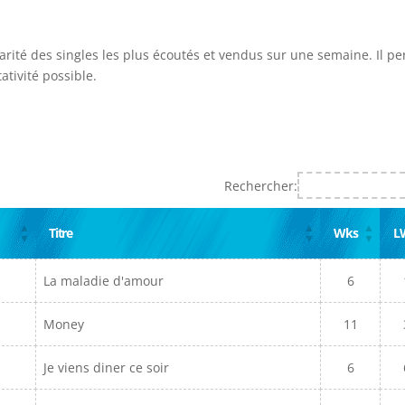
larité des singles les plus écoutés et vendus sur une semaine. Il p
ativité possible.
Rechercher:
Titre
Wks
L
La maladie d'amour
6
Money
11
Je viens diner ce soir
6