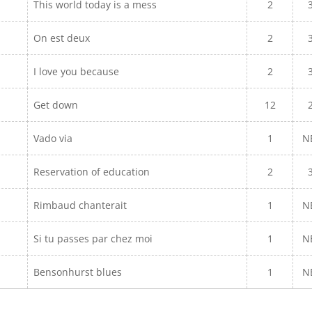
This world today is a mess
2
On est deux
2
I love you because
2
Get down
12
Vado via
1
N
Reservation of education
2
Rimbaud chanterait
1
N
Si tu passes par chez moi
1
N
Bensonhurst blues
1
N