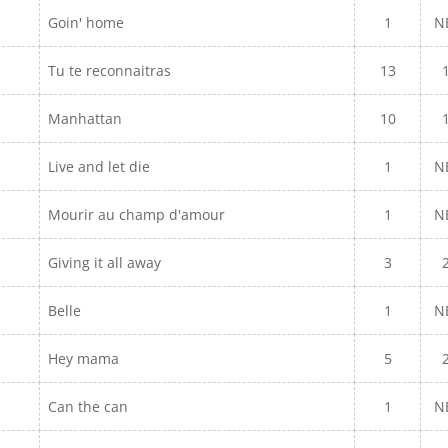
Goin' home
1
N
Tu te reconnaitras
13
Manhattan
10
Live and let die
1
N
Mourir au champ d'amour
1
N
Giving it all away
3
Belle
1
N
Hey mama
5
Can the can
1
N