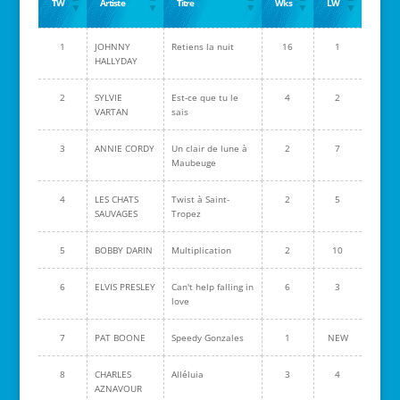
TW
Artiste
Titre
Wks
LW
1
JOHNNY
Retiens la nuit
16
1
HALLYDAY
2
SYLVIE
Est-ce que tu le
4
2
VARTAN
sais
3
ANNIE CORDY
Un clair de lune à
2
7
Maubeuge
4
LES CHATS
Twist à Saint-
2
5
SAUVAGES
Tropez
5
BOBBY DARIN
Multiplication
2
10
6
ELVIS PRESLEY
Can't help falling in
6
3
love
7
PAT BOONE
Speedy Gonzales
1
NEW
8
CHARLES
Alléluia
3
4
AZNAVOUR