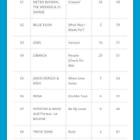
51
METRO BOOMIN,
Creepin'
33
43
THE WEEKND & 21
SAVAGE
52
BILLIE EILISH
What Was I
2
78
Made For?
53
GIMS
Horizon
10
71
54
LIBIANCA
People
23
51
(Check On
Me)
55
JASON DERULO &
When Love
7
63
DIDO
Sucks
56
RIDSA
Dis-Moi Tout
6
31
57
HYPATON & DAVID
Be My Lover
9
46
GUETTA feat. LA
BOUCHE
58
TROYE SIVAN
Rush
2
81