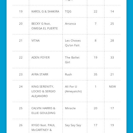
19
KAROL G & SHAKIRA
TQG
22
14
20
BECKY G feat.
Arranca
7
25
OMEGA EL FUERTE
21
VITAA
Les Choses
8
28
Qu'on Fait
22
ADEN FOYER
The Ballet
19
33
Girl
23
AYRA STARR
Rush
35
21
24
KING SERENITY,
All For U
1
NEW
LOCKO & SERGIO
(Ameyatchi)
ALEJANDRO
25
CALVIN HARRIS &
Miracle
20
17
ELLIE GOULDING
26
KYGO feat. PAUL
Say Say Say
17
19
McCARTNEY &