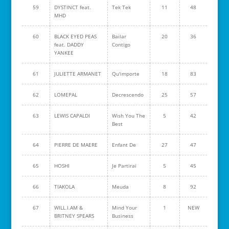
59
DYSTINCT feat.
Tek Tek
11
48
MHD
60
BLACK EYED PEAS
Bailar
20
36
feat. DADDY
Contigo
YANKEE
61
JULIETTE ARMANET
Qu'importe
18
83
62
LOMEPAL
Decrescendo
25
57
63
LEWIS CAPALDI
Wish You The
5
42
Best
64
PIERRE DE MAERE
Enfant De
27
47
65
HOSHI
Je Partirai
5
45
66
TIAKOLA
Meuda
8
92
67
WILL.I.AM &
Mind Your
1
NEW
BRITNEY SPEARS
Business