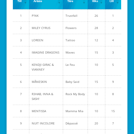
TW
Artiste
Titre
Wks
LW
1
P!NK
Trustfall
26
1
2
MILEY CYRUS
Flowers
28
2
3
LOREEN
Tattoo
12
4
4
IMAGINE DRAGONS
Waves
15
3
5
KENDJI GIRAC &
Le Feu
10
5
VIANNEY
6
MÅNESKIN
Baby Said
15
9
7
R3HAB, INNA &
Rock My Body
10
8
SASH!
8
MENTISSA
Mamma Mia
10
15
9
NUIT INCOLORE
Dépassé
20
7