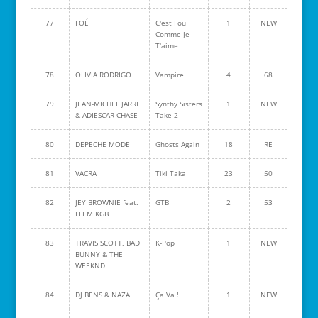
77
FOÉ
C'est Fou
1
NEW
Comme Je
T'aime
78
OLIVIA RODRIGO
Vampire
4
68
79
JEAN-MICHEL JARRE
Synthy Sisters
1
NEW
& ADIESCAR CHASE
Take 2
80
DEPECHE MODE
Ghosts Again
18
RE
81
VACRA
Tiki Taka
23
50
82
JEY BROWNIE feat.
GTB
2
53
FLEM KGB
83
TRAVIS SCOTT, BAD
K-Pop
1
NEW
BUNNY & THE
WEEKND
84
DJ BENS & NAZA
Ça Va !
1
NEW