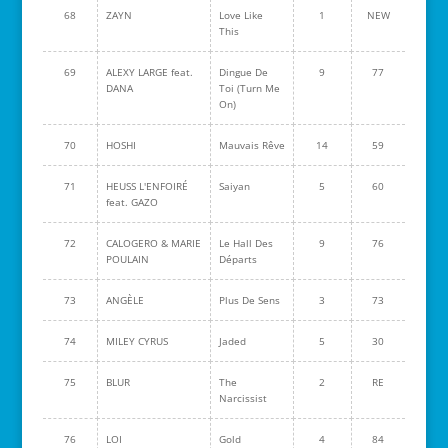
68
ZAYN
Love Like
1
NEW
This
69
ALEXY LARGE feat.
Dingue De
9
77
DANA
Toi (Turn Me
On)
70
HOSHI
Mauvais Rêve
14
59
71
HEUSS L'ENFOIRÉ
Saiyan
5
60
feat. GAZO
72
CALOGERO & MARIE
Le Hall Des
9
76
POULAIN
Départs
73
ANGÈLE
Plus De Sens
3
73
74
MILEY CYRUS
Jaded
5
30
75
BLUR
The
2
RE
Narcissist
76
LOI
Gold
4
84