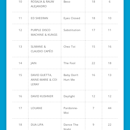
10
ROSALÍA & RAUW
Beso
18
6
ALEJANDRO
11
ED SHEERAN
Eyes Closed
18
10
12
PURPLE DISCO
Substitution
17
11
MACHINE & KUNGS
13
SLIMANE &
Chez Toi
15
16
CLAUDIO CAPÉO
14
JAIN
The Fool
22
18
15
DAVID GUETTA,
Baby Don't
16
13
ANNE-MARIE & COI
Hurt Me
LERAY
16
DAVID KUSHNER
Daylight
12
12
17
LOUANE
Pardonne-
7
44
Moi
18
DUA LIPA
Dance The
9
22
Night