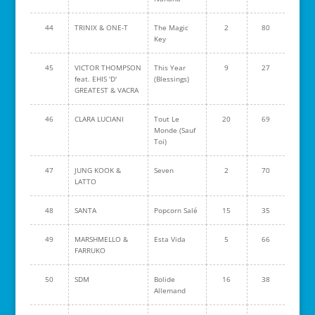
44
TRINIX & ONE-T
The Magic
2
80
Key
45
VICTOR THOMPSON
This Year
9
27
feat. EHIS 'D'
(Blessings)
GREATEST & VACRA
46
CLARA LUCIANI
Tout Le
20
69
Monde (Sauf
Toi)
47
JUNG KOOK &
Seven
2
70
LATTO
48
SANTA
Popcorn Salé
15
35
49
MARSHMELLO &
Esta Vida
5
66
FARRUKO
50
SDM
Bolide
16
38
Allemand