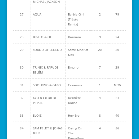
MICHAEL JACKSON
27
AQUA
Barbie Girl
2
79
(Tiësto
Remix)
28
BIGFLO & OLI
Dernière
9
24
29
SOUND OF LEGEND
Some Kind Of
20
20
Kiss
30
TRINIX & FAFÁ DE
Emorio
7
29
BELÉM
31
SOOLKING & GAZO
Casanova
1
NEW
32
KYO & CŒUR DE
Dernière
4
23
PIRATE
Danse
33
ELOÏZ
Hey Bro
8
40
34
SAM FELDT & JONAS
Crying On
4
56
BLUE
The
Dancefloor