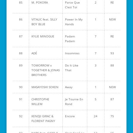
85
M. POKORA
Parce Que
2
RE
C'est Toi
86
VITALIC feat. SILLY
Power In My
1
NEW
BOY BLUE
Hands
87
KYLIE MINOGUE
Padam
7
RE
Padam
88
ADÉ
Insomnies
7
93
89
TOMORROW x
Do It Like
3
88
TOGETHER & JONAS
That
BROTHERS
90
MASAYOSHI SOKEN
Away
1
NEW
91
CHRISTOPHE
Je Tourne En
5
87
WILLEM
Rond
92
KENDJI GIRAC &
Encore
24
75
FLORENT PAGNY