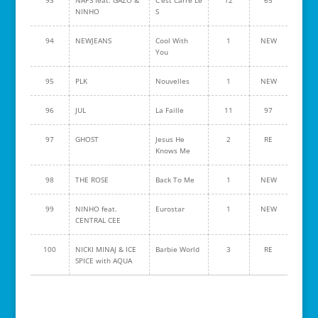
93
NAPS feat. GAZO &
C'est Carré Le
12
65
NINHO
S
94
NEWJEANS
Cool With
1
NEW
You
95
PLK
Nouvelles
1
NEW
96
JUL
La Faille
11
97
97
GHOST
Jesus He
2
RE
Knows Me
98
THE ROSE
Back To Me
1
NEW
99
NINHO feat.
Eurostar
1
NEW
CENTRAL CEE
100
NICKI MINAJ & ICE
Barbie World
3
RE
SPICE with AQUA