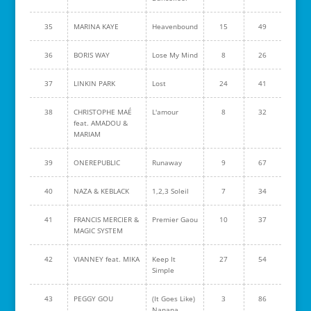
35
MARINA KAYE
Heavenbound
15
49
36
BORIS WAY
Lose My Mind
8
26
37
LINKIN PARK
Lost
24
41
38
CHRISTOPHE MAÉ
L'amour
8
32
feat. AMADOU &
MARIAM
39
ONEREPUBLIC
Runaway
9
67
40
NAZA & KEBLACK
1,2,3 Soleil
7
34
41
FRANCIS MERCIER &
Premier Gaou
10
37
MAGIC SYSTEM
42
VIANNEY feat. MIKA
Keep It
27
54
Simple
43
PEGGY GOU
(It Goes Like)
3
86
Nanana