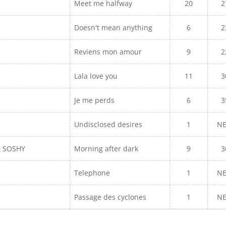
Meet me halfway
20
2
Doesn't mean anything
6
2
Reviens mon amour
9
2
Lala love you
11
3
Je me perds
6
3
Undisclosed desires
1
N
& SOSHY
Morning after dark
9
3
Telephone
1
N
Passage des cyclones
1
N