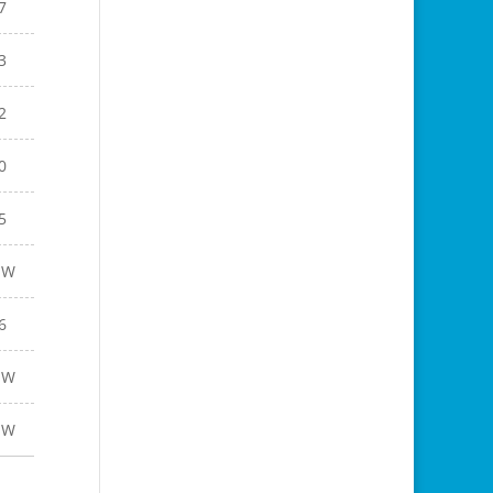
7
3
2
0
5
EW
6
EW
EW