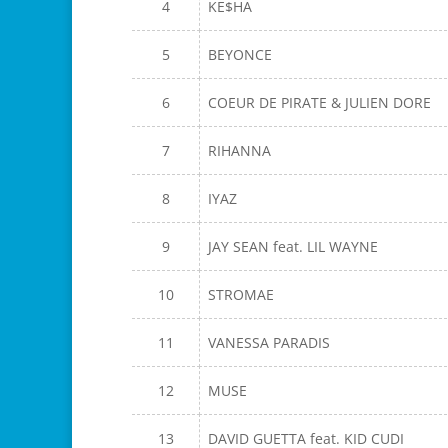
4
KE$HA
5
BEYONCE
6
COEUR DE PIRATE & JULIEN DORE
7
RIHANNA
8
IYAZ
9
JAY SEAN feat. LIL WAYNE
10
STROMAE
11
VANESSA PARADIS
12
MUSE
13
DAVID GUETTA feat. KID CUDI