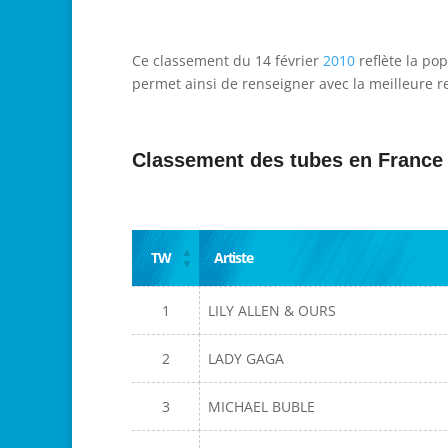
Ce classement du 14 février
2010
reflète la pop
permet ainsi de renseigner avec la meilleure re
Classement des tubes en France
TW
Artiste
1
LILY ALLEN & OURS
2
LADY GAGA
3
MICHAEL BUBLE