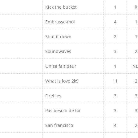
Kick the bucket
1
R
Embrasse-moi
4
1
Shut it down
2
1
Soundwaves
3
2
On se fait peur
1
N
What is love 2k9
11
2
Fireflies
3
3
Pas besoin de toi
3
3
San francisco
4
2