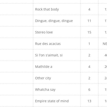
Rock that body
4
1
Dingue, dingue, dingue
11
1
Stereo love
15
1
Rue des acacias
1
N
Si l'on s'aimait, si
2
4
Mathilde a
4
2
Other city
2
2
Whatcha say
6
1
Empire state of mind
13
1