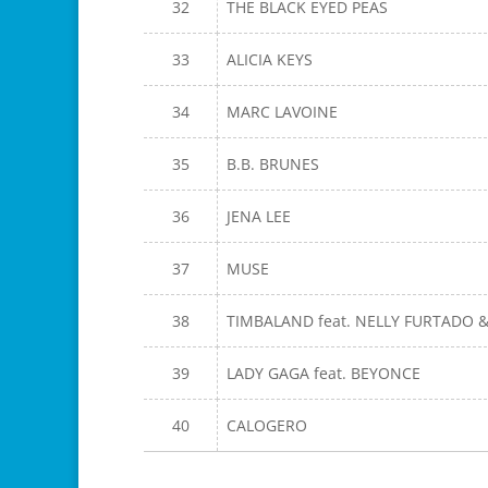
32
THE BLACK EYED PEAS
33
ALICIA KEYS
34
MARC LAVOINE
35
B.B. BRUNES
36
JENA LEE
37
MUSE
38
TIMBALAND feat. NELLY FURTADO 
39
LADY GAGA feat. BEYONCE
40
CALOGERO