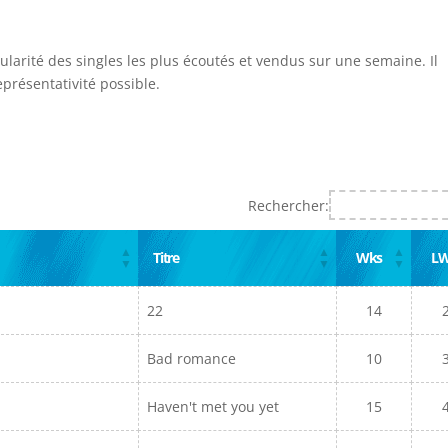
ularité des singles les plus écoutés et vendus sur une semaine. Il
présentativité possible.
Rechercher:
Titre
Wks
L
22
14
Bad romance
10
Haven't met you yet
15