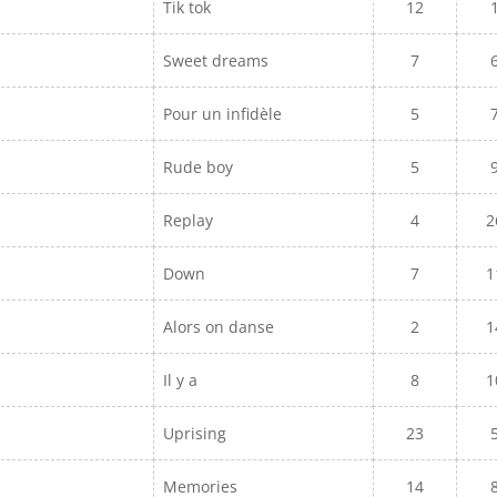
Tik tok
12
Sweet dreams
7
Pour un infidèle
5
Rude boy
5
Replay
4
2
Down
7
1
Alors on danse
2
1
Il y a
8
1
Uprising
23
Memories
14