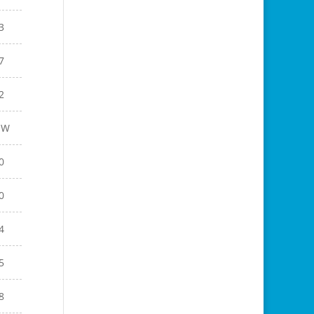
3
7
2
EW
0
0
4
5
8