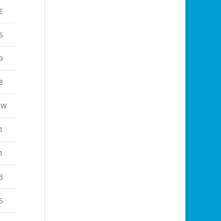
E
6
9
8
EW
1
1
3
5