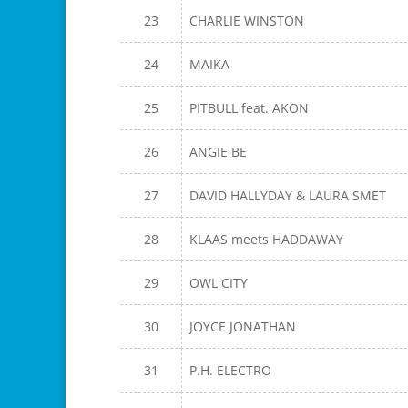
23
CHARLIE WINSTON
24
MAIKA
25
PITBULL feat. AKON
26
ANGIE BE
27
DAVID HALLYDAY & LAURA SMET
28
KLAAS meets HADDAWAY
29
OWL CITY
30
JOYCE JONATHAN
31
P.H. ELECTRO