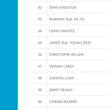
32
SEAN KINGSTON
33
RIHANNA feat. NE-YO
34
LENNY KRAVITZ
35
USHER feat. YOUNG JEEZY
36
CHRISTOPHE WILLEM
37
MARIAH CAREY
38
SHERYFA LUNA
39
JAMES DEANO
40
CINEMA BIZARRE