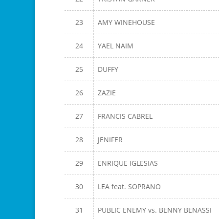
23
AMY WINEHOUSE
24
YAEL NAIM
25
DUFFY
26
ZAZIE
27
FRANCIS CABREL
28
JENIFER
29
ENRIQUE IGLESIAS
30
LEA feat. SOPRANO
31
PUBLIC ENEMY vs. BENNY BENASSI