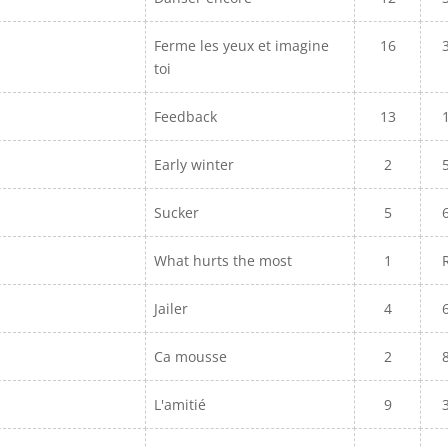
Ferme les yeux et imagine
16
toi
Feedback
13
Early winter
2
Sucker
5
What hurts the most
1
Jailer
4
Ca mousse
2
L'amitié
9