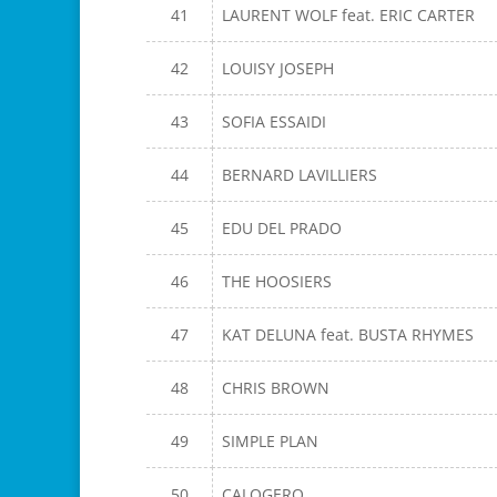
41
LAURENT WOLF feat. ERIC CARTER
42
LOUISY JOSEPH
43
SOFIA ESSAIDI
44
BERNARD LAVILLIERS
45
EDU DEL PRADO
46
THE HOOSIERS
47
KAT DELUNA feat. BUSTA RHYMES
48
CHRIS BROWN
49
SIMPLE PLAN
50
CALOGERO