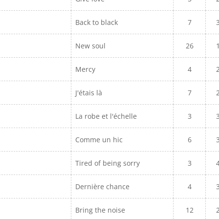
Back to black
7
New soul
26
Mercy
4
J'étais là
7
La robe et l'échelle
3
Comme un hic
6
Tired of being sorry
3
Dernière chance
4
Bring the noise
12