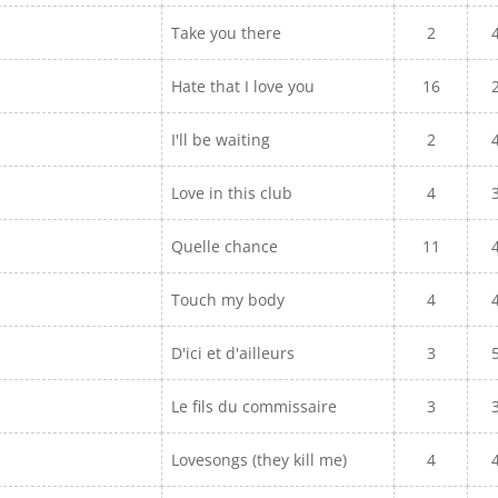
Take you there
2
Hate that I love you
16
I'll be waiting
2
Love in this club
4
Quelle chance
11
Touch my body
4
D'ici et d'ailleurs
3
Le fils du commissaire
3
Lovesongs (they kill me)
4