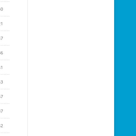
40
21
47
36
41
43
57
37
42