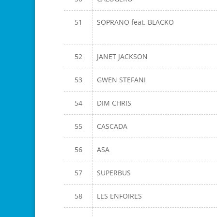
51
SOPRANO feat. BLACKO
52
JANET JACKSON
53
GWEN STEFANI
54
DIM CHRIS
55
CASCADA
56
ASA
57
SUPERBUS
58
LES ENFOIRES