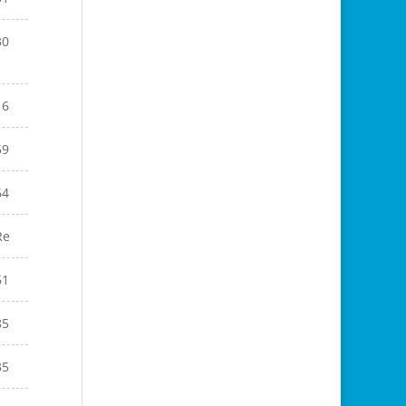
30
16
59
64
Re
61
85
35