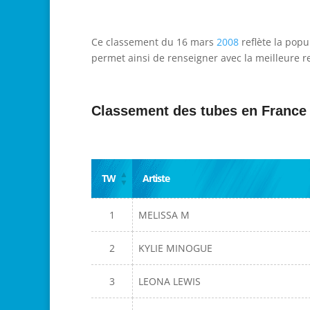
Ce classement du 16 mars
2008
reflète la popu
permet ainsi de renseigner avec la meilleure re
Classement des tubes en France
TW
Artiste
1
MELISSA M
2
KYLIE MINOGUE
3
LEONA LEWIS