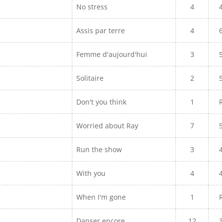
No stress
4
Assis par terre
4
Femme d'aujourd'hui
3
Solitaire
2
Don't you think
1
Worried about Ray
7
Run the show
3
With you
4
When I'm gone
1
Danser encore
12