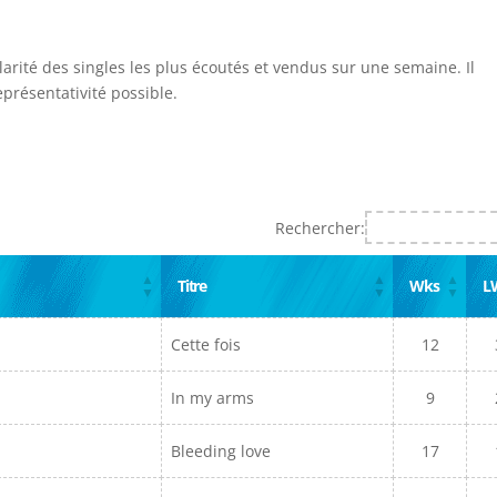
larité des singles les plus écoutés et vendus sur une semaine. Il
présentativité possible.
Rechercher:
Titre
Wks
L
Cette fois
12
In my arms
9
Bleeding love
17