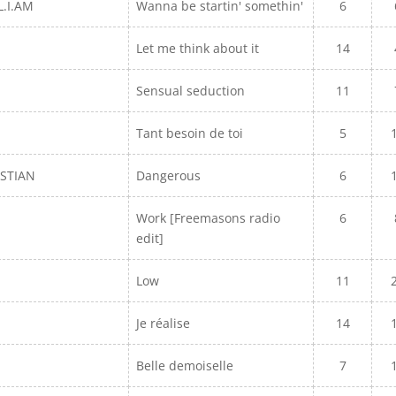
L.I.AM
Wanna be startin' somethin'
6
Let me think about it
14
Sensual seduction
11
Tant besoin de toi
5
ASTIAN
Dangerous
6
Work [Freemasons radio
6
edit]
Low
11
Je réalise
14
Belle demoiselle
7