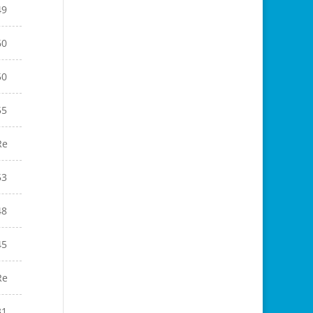
49
60
50
55
Re
53
48
45
Re
31