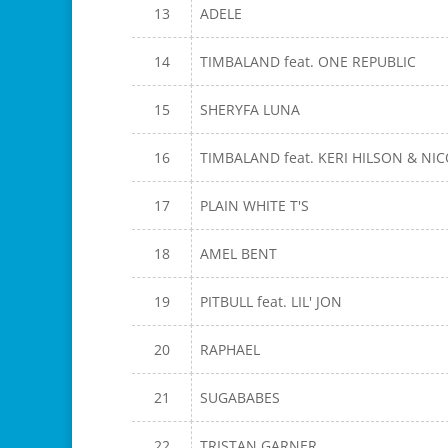
13
ADELE
14
TIMBALAND feat. ONE REPUBLIC
15
SHERYFA LUNA
16
TIMBALAND feat. KERI HILSON & NI
17
PLAIN WHITE T'S
18
AMEL BENT
19
PITBULL feat. LIL' JON
20
RAPHAEL
21
SUGABABES
22
TRISTAN GARNER