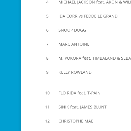
4
MICHAEL JACKSON feat. AKON & WIL
5
IDA CORR vs FEDDE LE GRAND
6
SNOOP DOGG
7
MARC ANTOINE
8
M. POKORA feat. TIMBALAND & SEB
9
KELLY ROWLAND
10
FLO RIDA feat. T-PAIN
11
SINIK feat. JAMES BLUNT
12
CHRISTOPHE MAE