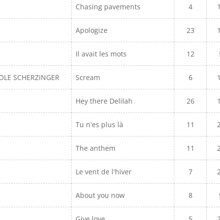
Chasing pavements
4
Apologize
23
Il avait les mots
12
COLE SCHERZINGER
Scream
6
Hey there Delilah
26
Tu n'es plus là
11
The anthem
11
Le vent de l'hiver
7
About you now
8
Give love
5