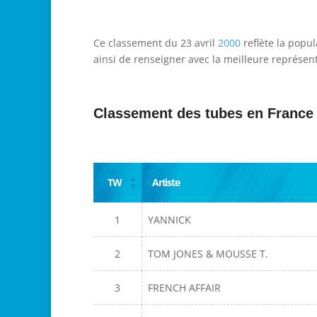
Ce classement du 23 avril
2000
reflète la popul
ainsi de renseigner avec la meilleure représent
Classement des tubes en France
TW
Artiste
1
YANNICK
2
TOM JONES & MOUSSE T.
3
FRENCH AFFAIR