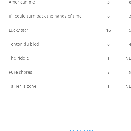
American pie
3
If I could turn back the hands of time
6
Lucky star
16
Tonton du bled
8
The riddle
1
N
Pure shores
8
Tailler la zone
1
N