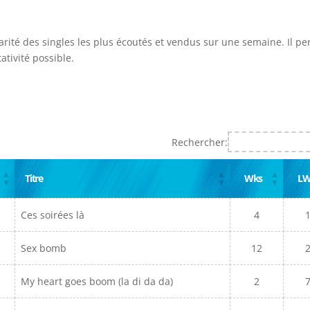
arité des singles les plus écoutés et vendus sur une semaine. Il p
ativité possible.
Rechercher:
Titre
Wks
L
Ces soirées là
4
Sex bomb
12
My heart goes boom (la di da da)
2