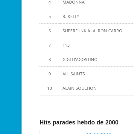
4
MADONNA
5
R. KELLY
6
SUPERFUNK feat. RON CARROLL
7
113
8
GIGI D'AGOSTINO
9
ALL SAINTS
10
ALAIN SOUCHON
Hits parades hebdo de 2000