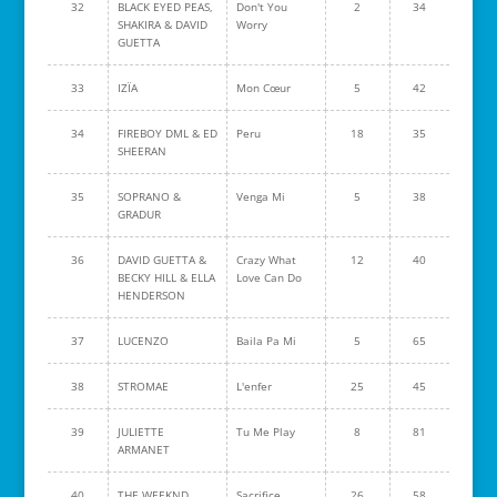
32
BLACK EYED PEAS,
Don't You
2
34
SHAKIRA & DAVID
Worry
GUETTA
33
IZÏA
Mon Cœur
5
42
34
FIREBOY DML & ED
Peru
18
35
SHEERAN
35
SOPRANO &
Venga Mi
5
38
GRADUR
36
DAVID GUETTA &
Crazy What
12
40
BECKY HILL & ELLA
Love Can Do
HENDERSON
37
LUCENZO
Baila Pa Mi
5
65
38
STROMAE
L'enfer
25
45
39
JULIETTE
Tu Me Play
8
81
ARMANET
40
THE WEEKND
Sacrifice
26
58