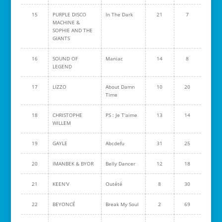
15
PURPLE DISCO
In The Dark
21
7
MACHINE &
SOPHIE AND THE
GIANTS
16
SOUND OF
Maniac
14
8
LEGEND
17
LIZZO
About Damn
10
20
Time
18
CHRISTOPHE
PS : Je T'aime
13
14
WILLEM
19
GAYLE
Abcdefu
31
25
20
IMANBEK & BYOR
Belly Dancer
12
18
21
KEEN'V
Outété
8
30
22
BEYONCÉ
Break My Soul
2
69