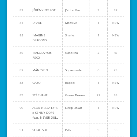
83
JÉRÉMY FREROT
J'ai La Mer
3
87
84
DRAKE
Massive
1
NEW
85
IMAGINE
Sharks
1
NEW
DRAGONS
86
TIAKOLA feat.
Gasolina
2
RE
RSKO
87
MÅNESKIN
Supermodel
6
73
88
GAZO
Rappel
1
NEW
89
STÉPHANE
Green Dream
22
88
90
ALOK x ELLA EYRE
Deep Down
1
NEW
x KENNY DOPE
feat. NEVER DULL
91
SELAH SUE
Pills
9
95