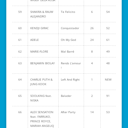
59
SHAKIRA & RAUW
Te Felicito
6
54
ALEJANDRO
60
KENDJI GIRAC
Conquistador
26
52
61
ADELE
Oh My God
24
61
62
MARIE-FLORE
Mal Barré
8
49
63
BENJAMIN BIOLAY
Rends L'amour
4
48
!
64
CHARLIE PUTH &
Left And Right
1
NEW
JUNG KOOK
65
SOOLKING feat.
Balader
2
91
NISKA
66
ALEX SENSATION
After Party
14
53
feat. FARRUKO,
PRINCE ROYCE,
MARIAH ANGELIQ