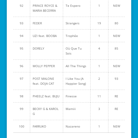
92
PRINCE ROYCE &
Te Espero
1
NEW
MARIA BECERRA
93
FEDER
Strangers
19
80
94
UZI feat. BOOBA
Trophée
1
NEW
95
DORELY
Où Que Tu
4
85
Sois
96
MOLLY PEPPER
All The Things
1
NEW
97
POST MALONE
I Like You (A
2
93
feat. DOJA CAT
Happier Song)
98
PHEELZ feat. BUJU
Finesse
11
RE
99
BECKY G & KAROL
Mamiii
3
RE
G
100
FARRUKO
Nazareno
1
NEW