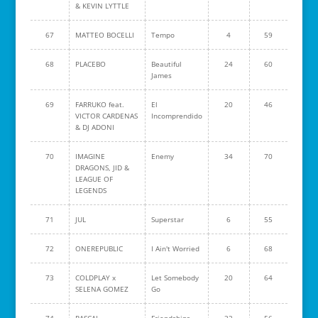
& KEVIN LYTTLE
67
MATTEO BOCELLI
Tempo
4
59
68
PLACEBO
Beautiful
24
60
James
69
FARRUKO feat.
El
20
46
VICTOR CARDENAS
Incomprendido
& DJ ADONI
70
IMAGINE
Enemy
34
70
DRAGONS, JID &
LEAGUE OF
LEGENDS
71
JUL
Superstar
6
55
72
ONEREPUBLIC
I Ain't Worried
6
68
73
COLDPLAY x
Let Somebody
20
64
SELENA GOMEZ
Go
74
PASCAL
Friendships
32
56