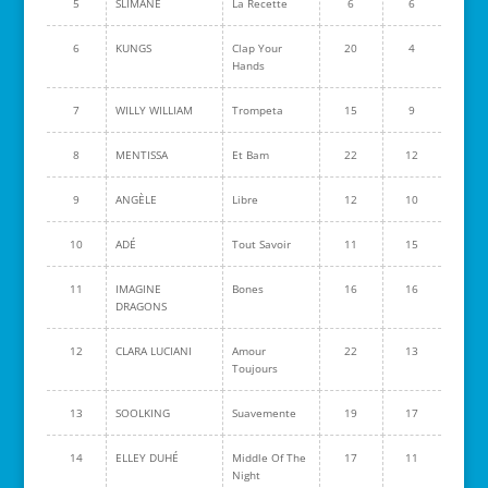
5
SLIMANE
La Recette
6
6
6
KUNGS
Clap Your
20
4
Hands
7
WILLY WILLIAM
Trompeta
15
9
8
MENTISSA
Et Bam
22
12
9
ANGÈLE
Libre
12
10
10
ADÉ
Tout Savoir
11
15
11
IMAGINE
Bones
16
16
DRAGONS
12
CLARA LUCIANI
Amour
22
13
Toujours
13
SOOLKING
Suavemente
19
17
14
ELLEY DUHÉ
Middle Of The
17
11
Night