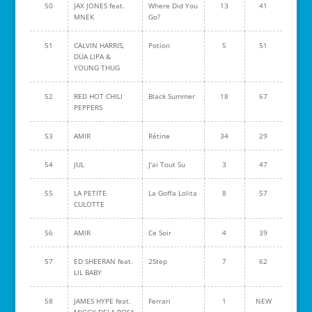
50
JAX JONES feat.
Where Did You
13
41
MNEK
Go?
51
CALVIN HARRIS,
Potion
5
51
DUA LIPA &
YOUNG THUG
52
RED HOT CHILI
Black Summer
18
67
PEPPERS
53
AMIR
Rétine
34
29
54
JUL
J'ai Tout Su
3
47
55
LA PETITE
La Goffa Lolita
8
57
CULOTTE
56
AMIR
Ce Soir
4
39
57
ED SHEERAN feat.
2Step
7
62
LIL BABY
58
JAMES HYPE feat.
Ferrari
1
NEW
MIGGY DELA ROSA