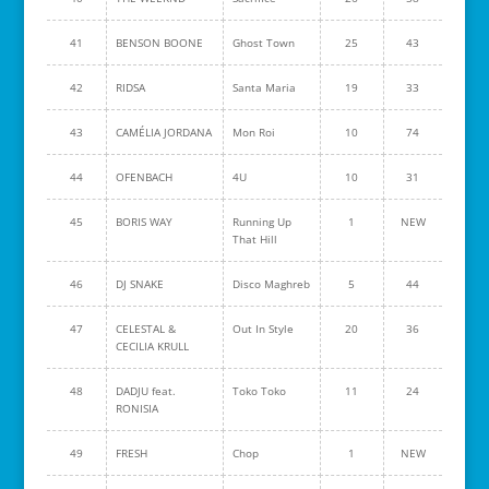
41
BENSON BOONE
Ghost Town
25
43
42
RIDSA
Santa Maria
19
33
43
CAMÉLIA JORDANA
Mon Roi
10
74
44
OFENBACH
4U
10
31
45
BORIS WAY
Running Up
1
NEW
That Hill
46
DJ SNAKE
Disco Maghreb
5
44
47
CELESTAL &
Out In Style
20
36
CECILIA KRULL
48
DADJU feat.
Toko Toko
11
24
RONISIA
49
FRESH
Chop
1
NEW