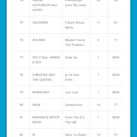
LETOUBLON feat.
(Lost My Love)
LEONY
75
CALOGERO
C'était Mieux
11
50
Après
76
AVA MAX
Maybe You're
6
71
The Problem
77
ZEG P feat. HAMZA
Fade Up
1
NEW
& SCH
78
CHRISTINE AND
Je Te Vois
1
NEW
THE QUEENS
Enfin
79
BURNA BOY
Last Last
1
NEW
80
MUSE
Compliance
10
77
81
EMINEM & SNOOP
From The D 2
1
NEW
DOGG
The LBC
82
M
Dans Ta Radio
13
75