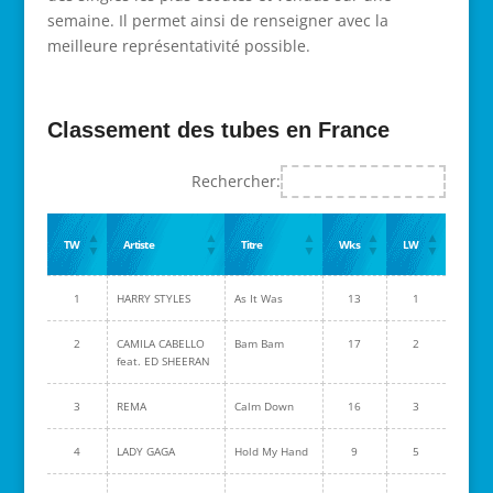
semaine. Il permet ainsi de renseigner avec la
meilleure représentativité possible.
Classement des tubes en France
Rechercher:
TW
Artiste
Titre
Wks
LW
1
HARRY STYLES
As It Was
13
1
2
CAMILA CABELLO
Bam Bam
17
2
feat. ED SHEERAN
3
REMA
Calm Down
16
3
4
LADY GAGA
Hold My Hand
9
5