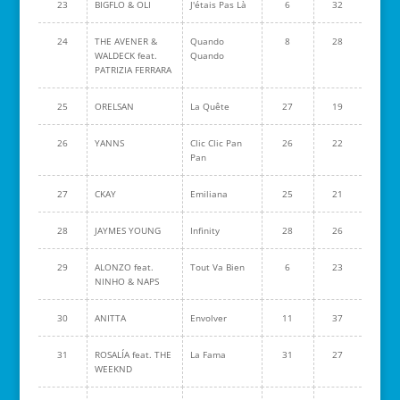
23
BIGFLO & OLI
J'étais Pas Là
6
32
24
THE AVENER &
Quando
8
28
WALDECK feat.
Quando
PATRIZIA FERRARA
25
ORELSAN
La Quête
27
19
26
YANNS
Clic Clic Pan
26
22
Pan
27
CKAY
Emiliana
25
21
28
JAYMES YOUNG
Infinity
28
26
29
ALONZO feat.
Tout Va Bien
6
23
NINHO & NAPS
30
ANITTA
Envolver
11
37
31
ROSALÍA feat. THE
La Fama
31
27
WEEKND