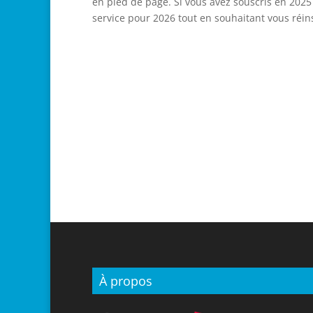
en pied de page. Si vous avez souscris en 202
service pour 2026 tout en souhaitant vous réin
À propos