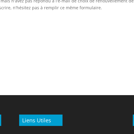
5 mais n'avez pas répondu à l'e-mail de choix de renouvellement de
scrire, n'hésitez pas à remplir ce même formulaire.
Liens Utiles