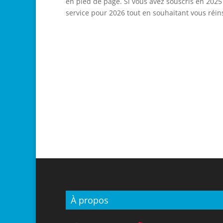
en pied de page. Si vous avez souscris en 202
service pour 2026 tout en souhaitant vous réin
À propos