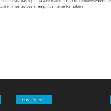
5 mais n'avez pas répondu à l'e-mail de choix de renouvellement de
scrire, n'hésitez pas à remplir ce même formulaire.
Liens Utiles