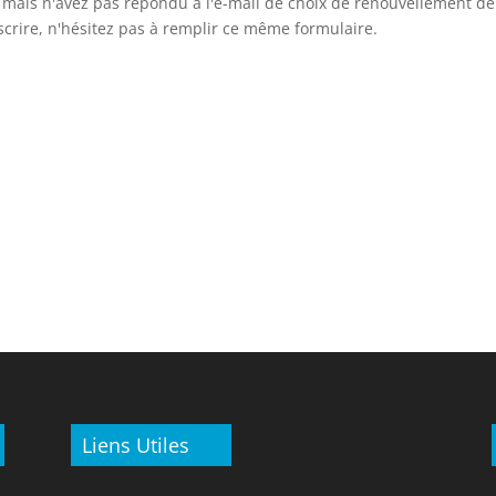
5 mais n'avez pas répondu à l'e-mail de choix de renouvellement de
scrire, n'hésitez pas à remplir ce même formulaire.
Liens Utiles