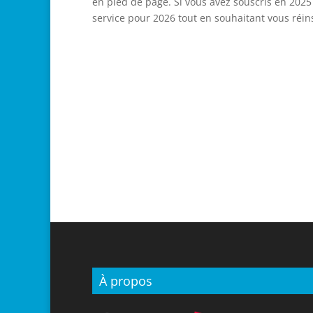
en pied de page. Si vous avez souscris en 202
service pour 2026 tout en souhaitant vous réin
À propos