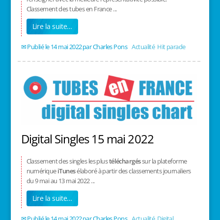
Classement des tubes en France ...
Lire la suite…
14 mai 2022
/
Charles Pons
/
Actualité
,
Hit parade
Digital Singles 15 mai 2022
Classement des singles les plus
téléchargés
sur la plateforme
numérique
iTunes
élaboré à partir des classements journaliers
du 9 mai au 13 mai 2022 ...
Lire la suite…
14 mai 2022
/
Charles Pons
/
Actualité
,
Digital