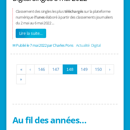
Classement des singles les plus
téléchargés
sur la plateforme
numérique
iTunes
élaboré à partir des classements journaliers
du 2 mai au 6 mai 2022 ...
Lire la suite…
7 mai 2022
/
Charles Pons
/
Actualité
,
Digital
«
‹
146
147
149
150
›
148
»
Au fil des années…